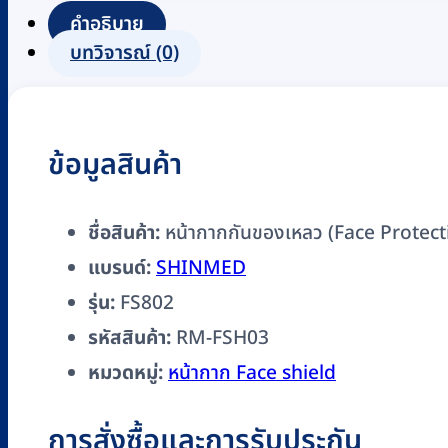
(Face
คำอธิบาย
Protection
บทวิจารณ์ (0)
Shield)
ยี่ห้อ
SHINMED
ข้อมูลสินค้า
รุ่น
FS802
ชิ้น
ชื่อสินค้า:
หน้ากากกันของเหลว (Face Protecti
แบรนด์:
SHINMED
รุ่น:
FS802
รหัสสินค้า:
RM-FSH03
หมวดหมู่:
หน้ากาก Face shield
การสั่งซื้อและการรับประกัน