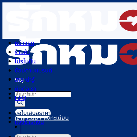
ข้าม
ไป
ยัง
เนื้อหา
หน้าแรก
ร้านค้า
โปรโมชัน
ช้อปตามแบรนด์
เมนู
สาระน่ารู้
ติดต่อเรา
Products
FAQ
search
ขอใบเสนอราคา
เข้าสู่ระบบ / ลงทะเบียน
แจ้งชำระเงิน
ค้นหา: