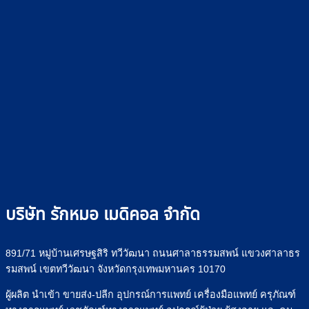
บริษัท รักหมอ เมดิคอล จำกัด
891/71 หมู่บ้านเศรษฐสิริ ทวีวัฒนา ถนนศาลาธรรมสพน์ แขวงศาลาธร
รมสพน์ เขตทวีวัฒนา จังหวัดกรุงเทพมหานคร 10170
ผู้ผลิต นำเข้า ขายส่ง-ปลีก อุปกรณ์การแพทย์ เครื่องมือแพทย์ ครุภัณฑ์