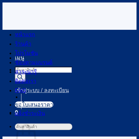
ข้าม
ไป
ยัง
เนื้อหา
หน้าแรก
ร้านค้า
โปรโมชัน
เมนู
ช้อปตามแบรนด์
Products
สาระน่ารู้
search
ติดต่อเรา
FAQ
เข้าสู่ระบบ / ลงทะเบียน
ขอใบเสนอราคา
0
แจ้งชำระเงิน
ตะกร้าสินค้า
ค้นหา: