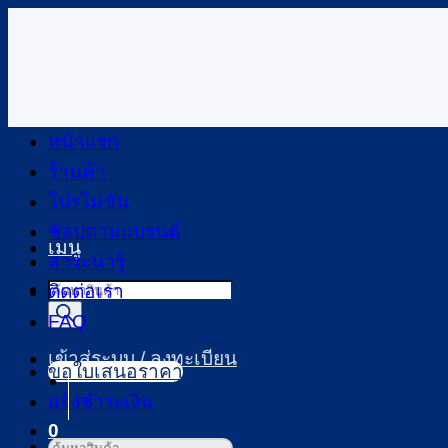
ข้าม
ไป
ยัง
เนื้อหา
หน้าแรก
ร้านค้า
โปรโมชัน
ช้อปตามแบรนด์
เมนู
สาระน่ารู้
Products
ติดต่อเรา
search
FAQ
เข้าสู่ระบบ / ลงทะเบียน
ขอใบเสนอราคา
แจ้งชำระเงิน
0