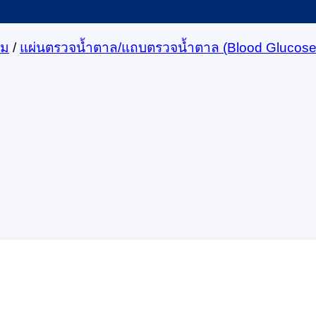
ิม
/
แผ่นตรวจน้ำตาล/แถบตรวจน้ำตาล (Blood Glucose T