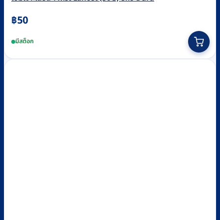
฿
50
มีสต็อก