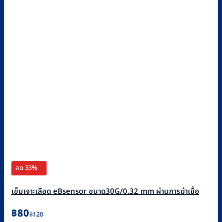
ลด 33%
เข็มเจาะเลือด eBsensor ขนาด30G/0.32 mm ผ่านการฆ่าเชื้อ
Original
Current
฿
80
฿
120