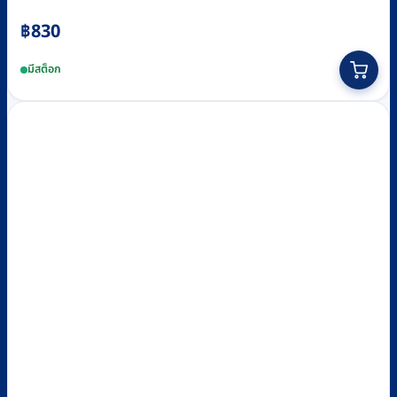
฿
830
มีสต็อก