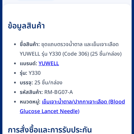
YUWELL
รุ่น
Y330
ข้อมูลสินค้า
(Code
306)
(25
ชื่อสินค้า:
ชุดแถบตรวจน้ำตาล และเข็มเจาะเลือด
ชิ้น/
YUWELL รุ่น Y330 (Code 306) (25 ชิ้น/กล่อง)
กล่อง)
แบรนด์:
YUWELL
ชิ้น
รุ่น:
Y330
บรรจุ:
25 ชิ้น/กล่อง
รหัสสินค้า:
RM-BG07-A
หมวดหมู่:
เข็มเจาะน้ำตาล/ปากกาเจาะเลือด (Blood
Glucose Lancet Needle)
การสั่งซื้อและการรับประกัน