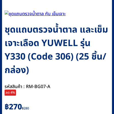
ชุดแถบตรวจน้ำตาล และเข็ม
เจาะเลือด YUWELL รุ่น
Y330 (Code 306) (25 ชิ้น/
กล่อง)
รหัสสินค้า : RM-BG07-A
ลด 4%
Original
Current
฿
270
฿
280
price
price