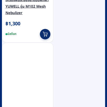
เครื่องพ่นละอองยาแบบพกพา
YUWELL รุ่น M102 Mesh
Nebulizer
฿
1,300
มีสต็อก