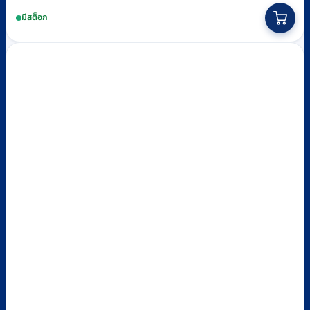
price
price
มีสต็อก
was:
is:
฿120.
฿80.