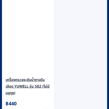
เครื่องตรวจระดับน้ำตาลใน
เลือด YUWELL รุ่น 582 (ไม่มี
บลูทูธ)
฿
440