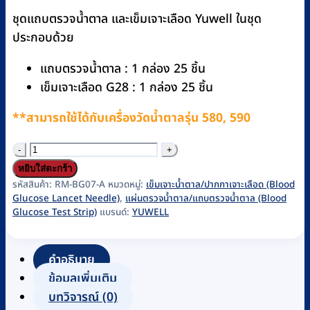
was:
is:
ชุดแถบตรวจน้ำตาล และเข็มเจาะเลือด Yuwell ในชุด
฿280.
฿270.
ประกอบด้วย
แถบตรวจน้ำตาล : 1 กล่อง 25 ชิ้น
เข็มเจาะเลือด G28 : 1 กล่อง 25 ชิ้น
**สามารถใช้ได้กับเครื่องวัดน้ำตาลรุ่น 580, 590
จำนวน
ชุด
หยิบใส่ตะกร้า
แถบ
รหัสสินค้า:
RM-BG07-A
หมวดหมู่:
เข็มเจาะน้ำตาล/ปากกาเจาะเลือด (Blood
Glucose Lancet Needle)
,
แผ่นตรวจน้ำตาล/แถบตรวจน้ำตาล (Blood
ตรวจ
Glucose Test Strip)
แบรนด์:
YUWELL
น้ำตาล
และ
คำอธิบาย
เข็ม
ข้อมูลเพิ่มเติม
เจาะ
บทวิจารณ์ (0)
เลือด