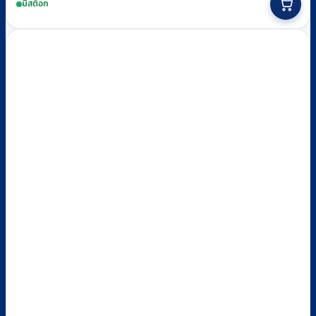
มีสต็อก
฿1,150
product
through
has
฿3,000
multiple
variants.
The
options
may
be
chosen
on
the
product
page