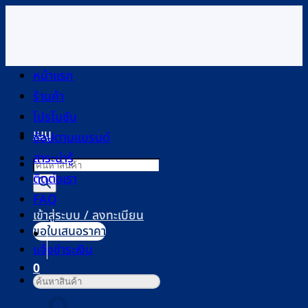
ข้าม
ไป
ยัง
เนื้อหา
หน้าแรก
ร้านค้า
โปรโมชัน
เมนู
ช้อปตามแบรนด์
สาระน่ารู้
Products
ติดต่อเรา
search
FAQ
เข้าสู่ระบบ / ลงทะเบียน
ขอใบเสนอราคา
แจ้งชำระเงิน
0
ค้นหา:
ตะกร้าสินค้า