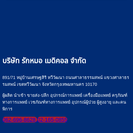
บริษัท รักหมอ เมดิคอล จำกัด
891/71 หมู่บ้านเศรษฐสิริ ทวีวัฒนา ถนนศาลาธรรมสพน์ แขวงศาลาธร
รมสพน์ เขตทวีวัฒนา จังหวัดกรุงเทพมหานคร 10170
ผู้ผลิต นำเข้า ขายส่ง-ปลีก อุปกรณ์การแพทย์ เครื่องมือแพทย์ ครุภัณฑ์
ทางการแพทย์ เวชภัณฑ์ทางการแพทย์ อุปกรณ์ผู้ป่วย ผู้สูงอายุ และคน
พิการ
062-696-8628
02-165-0855