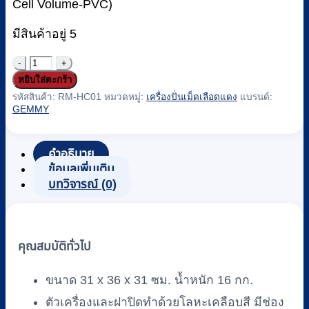
Cell Volume-PVC)
มีสินค้าอยู่ 5
จำนวน
หยิบใส่ตะกร้า
เครื่อง
รหัสสินค้า:
RM-HC01
หมวดหมู่:
เครื่องปั่นเม็ดเลือดแดง
แบรนด์:
ปั่น
GEMMY
หา
ค่า
คำอธิบาย
เม็ด
ข้อมูลเพิ่มเติม
เลือด
บทวิจารณ์ (0)
แดง
อัด
แน่น
คุณสมบัติทั่วไป
(Hematocrit
Centrifuge)
ขนาด 31 x 36 x 31 ซม. น้ำหนัก 16 กก.
ยี่ห้อ
ตัวเครื่องและฝาปิดทำด้วยโลหะเคลือบสี มีช่อง
Gemmy