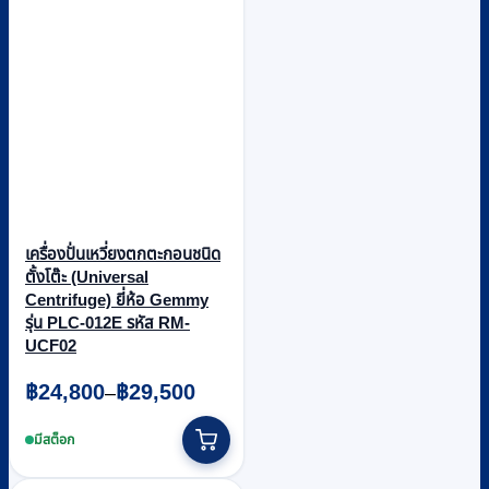
เครื่องปั่นเหวี่ยงตกตะกอนชนิด
ตั้งโต๊ะ (Universal
Centrifuge) ยี่ห้อ Gemmy
รุ่น PLC-012E รหัส RM-
UCF02
Price
฿
24,800
฿
29,500
–
range:
This
฿24,800
product
มีสต็อก
through
has
multiple