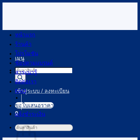
ข้าม
ไป
ยัง
เนื้อหา
หน้าแรก
ร้านค้า
โปรโมชัน
เมนู
ช้อปตามแบรนด์
Products
สาระน่ารู้
search
ติดต่อเรา
FAQ
เข้าสู่ระบบ / ลงทะเบียน
ขอใบเสนอราคา
0
แจ้งชำระเงิน
ตะกร้าสินค้า
ค้นหา: