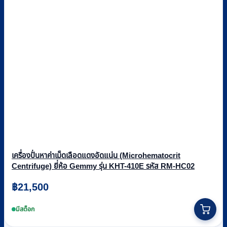
เครื่องปั่นหาค่าเม็ดเลือดแดงอัดแน่น (Microhematocrit
Centrifuge) ยี่ห้อ Gemmy รุ่น KHT-410E รหัส RM-HC02
฿
21,500
มีสต็อก