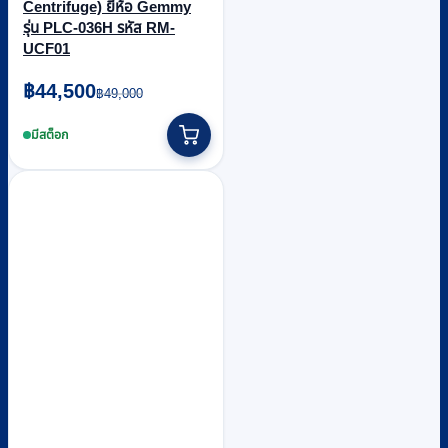
Centrifuge) ยี่ห้อ Gemmy
รุ่น PLC-036H รหัส RM-
UCF01
Original
Current
฿
44,500
฿
49,000
price
price
was:
is:
มีสต็อก
฿49,000.
฿44,500.