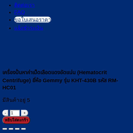
ติดต่อเรา
FAQ
ขอใบเสนอราคา
แจ้งชำระเงิน
เครื่องปั่นหาค่าเม็ดเลือดแดงอัดแน่น (Hematocrit
Centrifuge) ยี่ห้อ Gemmy รุ่น KHT-430B รหัส RM-
HC01
มีสินค้าอยู่ 5
จำนวน
หยิบใส่ตะกร้า
เครื่อง
ปั่น