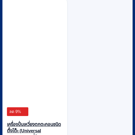
฿29,500
variants.
The
options
may
be
chosen
on
the
product
page
ลด 9%
เครื่องปั่นเหวี่ยงตกตะกอนชนิด
ตั้งโต๊ะ (Universal