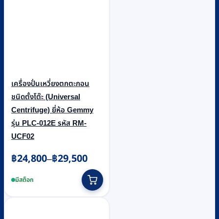
เครื่องปั่นเหวี่ยงตกตะกอน
ชนิดตั้งโต๊ะ (Universal
Centrifuge) ยี่ห้อ Gemmy
รุ่น PLC-012E รหัส RM-
UCF02
Price
฿
24,800
฿
29,500
–
range:
This
฿24,800
product
มีสต็อก
through
has
฿29,500
multiple
variants.