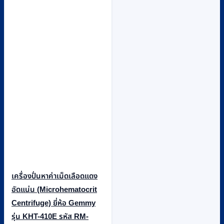
The
options
may
be
chosen
on
the
product
page
เครื่องปั่นหาค่าเม็ดเลือดแดง
อัดแน่น (Microhematocrit
Centrifuge) ยี่ห้อ Gemmy
รุ่น KHT-410E รหัส RM-