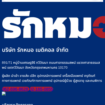
฿29,500
multiple
variants.
The
options
may
be
chosen
on
the
product
บริษัท รักหมอ เมดิคอล จำกัด
page
891/71 หมู่บ้านเศรษฐสิริ ทวีวัฒนา ถนนศาลาธรรมสพน์ แขวงศาลาธรรมส
พน์ เขตทวีวัฒนา จังหวัดกรุงเทพมหานคร 10170
ผู้ผลิต นำเข้า ขายส่ง-ปลีก อุปกรณ์การแพทย์ เครื่องมือแพทย์ ครุภัณฑ์
ทางการแพทย์ เวชภัณฑ์ทางการแพทย์ อุปกรณ์ผู้ป่วย ผู้สูงอายุ และคนพิการ
062-696-8628
02-165-0855
บริการหลังการขาย