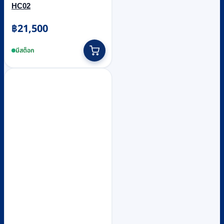
HC02
฿
21,500
มีสต็อก