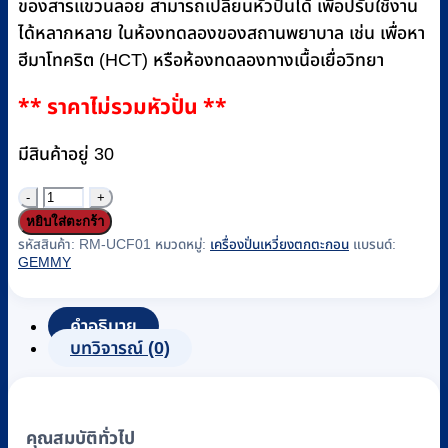
ของสารแขวนลอย สามารถเปลี่ยนหัวปั่นได้ เพื่อปรับใช้งาน
ได้หลากหลาย ในห้องทดลองของสถานพยาบาล เช่น เพื่อหา
ฮีมาโทคริต (HCT) หรือห้องทดลองทางเนื้อเยื่อวิทยา
** ราคาไม่รวมหัวปั่น **
มีสินค้าอยู่ 30
จำนวน
หยิบใส่ตะกร้า
เครื่อง
รหัสสินค้า:
RM-UCF01
หมวดหมู่:
เครื่องปั่นเหวี่ยงตกตะกอน
แบรนด์:
ปั่น
GEMMY
เหวี่ยง
ตก
คำอธิบาย
ตะกอน
บทวิจารณ์ (0)
ชนิด
ตั้ง
โต๊ะ
คุณสมบัติทั่วไป
(Universal