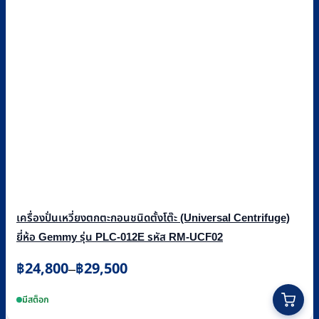
เครื่องปั่นเหวี่ยงตกตะกอนชนิดตั้งโต๊ะ (Universal Centrifuge)
ยี่ห้อ Gemmy รุ่น PLC-012E รหัส RM-UCF02
Price
฿
24,800
฿
29,500
–
range:
This
฿24,800
product
มีสต็อก
through
has