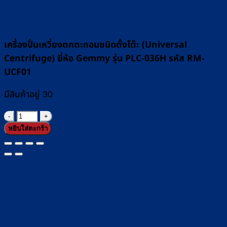
เครื่องปั่นเหวี่ยงตกตะกอนชนิดตั้งโต๊ะ (Universal
Centrifuge) ยี่ห้อ Gemmy รุ่น PLC-036H รหัส RM-
UCF01
มีสินค้าอยู่ 30
จำนวน
หยิบใส่ตะกร้า
เครื่อง
ปั่น
เหวี่ยง
ตก
ตะกอน
ชนิด
ตั้ง
โต๊ะ