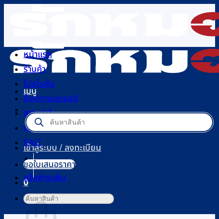
ข้าม
ไป
ยัง
เนื้อหา
หน้าแรก
ร้านค้า
โปรโมชัน
เมนู
ช้อปตามแบรนด์
สาระน่ารู้
Products
search
ติดต่อเรา
FAQ
เข้าสู่ระบบ / ลงทะเบียน
ขอใบเสนอราคา
แจ้งชำระเงิน
0
ตะกร้าสินค้า
ค้นหา: