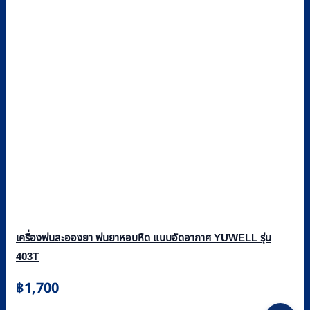
เครื่องพ่นละอองยา พ่นยาหอบหืด แบบอัดอากาศ YUWELL รุ่น
403T
฿
1,700