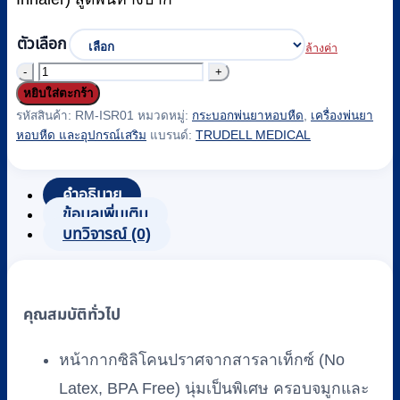
ตัวเลือก
ล้างค่า
จำนวน
หยิบใส่ตะกร้า
กระบอก
รหัสสินค้า:
RM-ISR01
หมวดหมู่:
กระบอกพ่นยาหอบหืด
,
เครื่องพ่นยา
พ่น
หอบหืด และอุปกรณ์เสริม
แบรนด์:
TRUDELL MEDICAL
ยา
Flow-
Vu
คำอธิบาย
รุ่น
ข้อมูลเพิ่มเติม
AeroChamber
บทวิจารณ์ (0)
Plus
รหัส
RM-
คุณสมบัติทั่วไป
ISR01
ชิ้น
หน้ากากซิลิโคนปราศจากสารลาเท็กซ์ (No
Latex, BPA Free) นุ่มเป็นพิเศษ ครอบจมูกและ