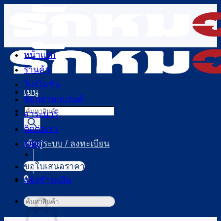
ข้าม
ไป
ยัง
เนื้อหา
หน้าแรก
ร้านค้า
โปรโมชัน
เมนู
ช้อปตามแบรนด์
Products
สาระน่ารู้
search
ติดต่อเรา
FAQ
เข้าสู่ระบบ / ลงทะเบียน
ขอใบเสนอราคา
0
แจ้งชำระเงิน
ตะกร้าสินค้า
ค้นหา: