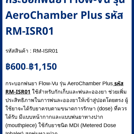
AeroChamber Plus รหัส
RM-ISR01
รหัสสินค้า : RM-ISR01
Price
฿
600
฿
1,150
–
range:
฿600
รหัส
กระบอกพ่นยา Flow-Vu รุ่น AeroChamber Plus
through
RM-ISR01
฿1,150
ใช้สำหรับกักเก็บและพ่นละอองยา ช่วยเพิ่ม
ประสิทธิภาพในการพ่นละอองยาให้เข้าสู่ปอดโดยตรง ผู้
ใช้ยาจะได้รับยาครบตามขนาดการรักษา (dose) ที่ควร
ได้รับ มีแบบหน้ากากและแบบพ่นยาทางปาก
(mouthpiece) ใช้กับยาชนิด MDI (Metered Dose
Inhaler) สูดพ่นทางปาก