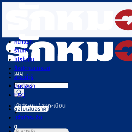
ข้าม
ไป
ยัง
เนื้อหา
หน้าแรก
ร้านค้า
โปรโมชัน
ช้อปตามแบรนด์
เมนู
สาระน่ารู้
Products
ติดต่อเรา
search
FAQ
เข้าสู่ระบบ / ลงทะเบียน
ขอใบเสนอราคา
แจ้งชำระเงิน
0
ค้นหา: