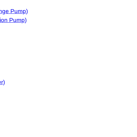
ringe Pump)
sion Pump)
r)