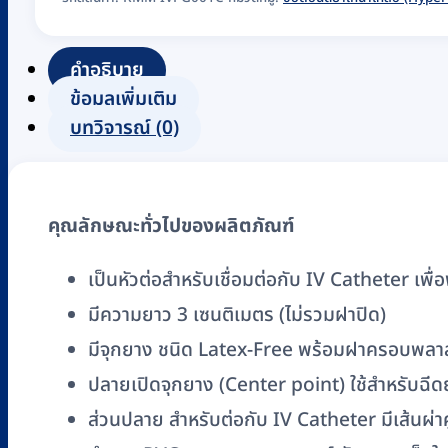
ต่อ
ฉีดยา
ให้
คำอธิบาย
น้ำ
ข้อมูลเพิ่มเติม
เกลือ
บทวิจารณ์ (0)
INJECTION
PLUG
ยี่ห้อ
คุณลักษณะทั่วไปของผลิตภัณฑ์
BMI
(2,000
เป็นหัวต่อสำหรับเชื่อมต่อกับ IV Catheter เพื
ชิ้น/
มีความยาว 3 เซนติเมตร (ไม่รวมฝาปิด)
ลัง)
ชิ้น
มีจุกยาง ชนิด Latex-Free พร้อมฝาครอบพลาสติก
ปลายเปิดจุกยาง (Center point) ใช้สำหรับฉีดยา
ส่วนปลาย สำหรับต่อกับ IV Catheter มีเส้นผ่าศ