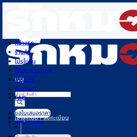
ข้าม
ไป
ยัง
เนื้อหา
หน้าแรก
ร้านค้า
โปรโมชัน
ช้อปตามแบรนด์
เมนู
สาระน่ารู้
ติดต่อเรา
Products
FAQ
search
ขอใบเสนอราคา
เข้าสู่ระบบ / ลงทะเบียน
แจ้งชำระเงิน
ค้นหา: