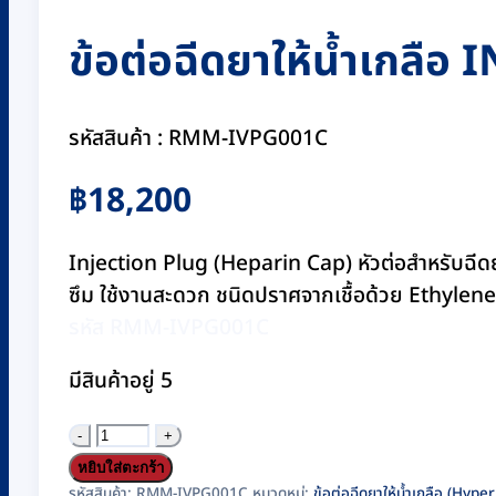
ข้อต่อฉีดยาให้น้ำเกลือ
รหัสสินค้า : RMM-IVPG001C
฿
18,200
Injection Plug (Heparin Cap) หัวต่อสำหรับฉี
ซึม ใช้งานสะดวก ชนิดปราศจากเชื้อด้วย Ethyle
รหัส RMM-IVPG001C
มีสินค้าอยู่ 5
จำนวน
ข้อ
หยิบใส่ตะกร้า
รหัสสินค้า:
RMM-IVPG001C
หมวดหมู่:
ข้อต่อฉีดยาให้น้ำเกลือ (Hype