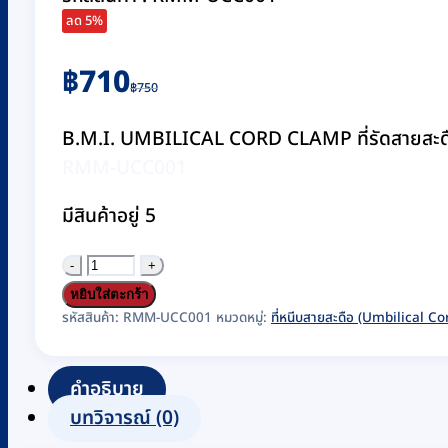
ลด 5%
Original
Current
฿
710
฿
750
price
price
was:
is:
B.M.I. UMBILICAL CORD CLAMP ที่รัดสายสะดือ/ท
฿750.
฿710.
RMM-UCC001
มีสินค้าอยู่ 5
จำนวน
ที่
หยิบใส่ตะกร้า
รัด
รหัสสินค้า:
RMM-UCC001
หมวดหมู่:
ที่หนีบสายสะดือ (Umbilical C
สาย
สะดือ
คำอธิบาย
UMBILICAL
บทวิจารณ์ (0)
CORD