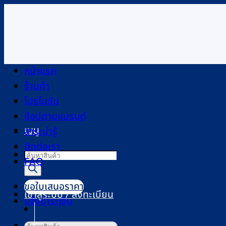
ข้าม
ไป
ยัง
เนื้อหา
หน้าแรก
ร้านค้า
โปรโมชัน
ช้อปตามแบรนด์
เมนู
สาระน่ารู้
ติดต่อเรา
Products
FAQ
search
ขอใบเสนอราคา
เข้าสู่ระบบ / ลงทะเบียน
แจ้งชำระเงิน
ค้นหา: