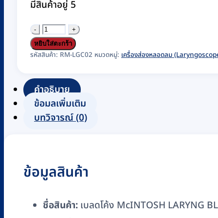
มีสินค้าอยู่ 5
จำนวน
เบ
หยิบใส่ตะกร้า
ลด
รหัสสินค้า:
RM-LGC02
หมวดหมู่:
เครื่องส่องหลอดลม (Laryngoscop
โค้ง
McINTOSH
คำอธิบาย
LARYNG
ข้อมูลเพิ่มเติม
BLADE
บทวิจารณ์ (0)
ยี่ห้อ
HILBRO#4,133mm
ชิ้น
ข้อมูลสินค้า
ชื่อสินค้า:
เบลดโค้ง McINTOSH LARYNG BL