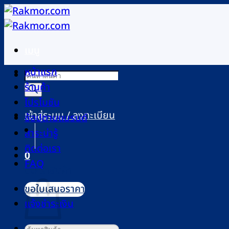
ข้าม
ไป
ยัง
เมนู
เนื้อหา
หน้าแรก
Products
ร้านค้า
search
โปรโมชัน
เข้าสู่ระบบ / ลงทะเบียน
ช้อปตามแบรนด์
สาระน่ารู้
ติดต่อเรา
0
FAQ
ตะกร้าสินค้า
ขอใบเสนอราคา
แจ้งชำระเงิน
ค้นหา: