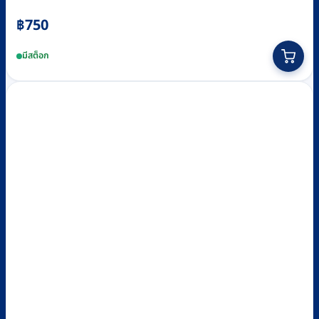
฿
750
มีสต็อก