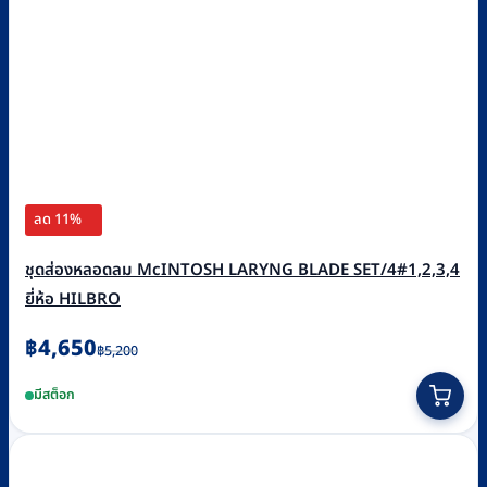
ลด 11%
ชุดส่องหลอดลม McINTOSH LARYNG BLADE SET/4#1,2,3,4
ยี่ห้อ HILBRO
Original
Current
฿
4,650
฿
5,200
price
price
มีสต็อก
was:
is:
฿5,200.
฿4,650.