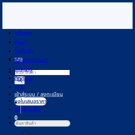
ข้าม
ไป
ยัง
เนื้อหา
หน้าแรก
ร้านค้า
โปรโมชัน
เมนู
ช้อปตามแบรนด์
สาระน่ารู้
Products
ติดต่อเรา
search
FAQ
เข้าสู่ระบบ / ลงทะเบียน
ขอใบเสนอราคา
แจ้งชำระเงิน
0
ค้นหา:
ตะกร้าสินค้า