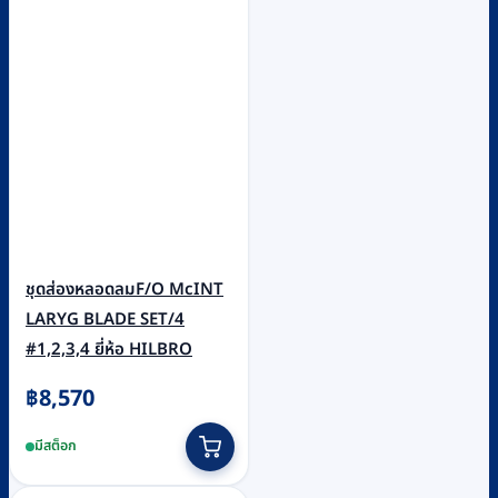
ชุดส่องหลอดลมF/O McINT
LARYG BLADE SET/4
#1,2,3,4 ยี่ห้อ HILBRO
฿
8,570
มีสต็อก