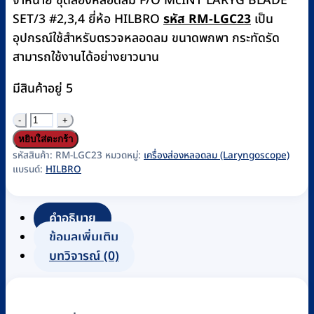
จำหน่าย ชุดส่องหลอดลม F/O McINT LARYG BLADE
SET/3 #2,3,4 ยี่ห้อ HILBRO
รหัส RM-LGC23
เป็น
อุปกรณ์ใช้สำหรับตรวจหลอดลม ขนาดพกพา กระทัดรัด
สามารถใช้งานได้อย่างยาวนาน
มีสินค้าอยู่ 5
จำนวน
ชุด
หยิบใส่ตะกร้า
ส่อง
รหัสสินค้า:
RM-LGC23
หมวดหมู่:
เครื่องส่องหลอดลม (Laryngoscope)
แบรนด์:
HILBRO
หลอดลมF/O
McINT
LARYG
คำอธิบาย
BLADE
ข้อมูลเพิ่มเติม
SET/3
บทวิจารณ์ (0)
No.2,3,4
ยี่ห้อ
HILBRO