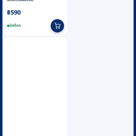
฿
590
มีสต็อก