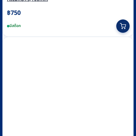
฿
750
มีสต็อก