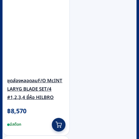
ชุดส่องหลอดลมF/O McINT
LARYG BLADE SET/4
#1,2,3,4 ยี่ห้อ HILBRO
฿
8,570
มีสต็อก