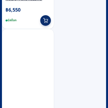
฿
6,550
มีสต็อก