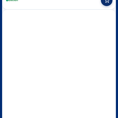
มีสต็อก
was:
is:
฿5,200.
฿4,650.