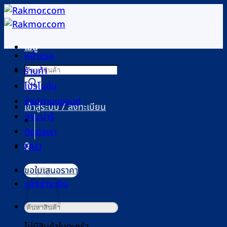
ข้าม
ไป
ยัง
เมนู
เนื้อหา
หน้าแรก
Products
ร้านค้า
search
โปรโมชัน
ช้อปตามแบรนด์
เข้าสู่ระบบ / ลงทะเบียน
สาระน่ารู้
ติดต่อเรา
0
FAQ
ตะกร้าสินค้า
ขอใบเสนอราคา
แจ้งชำระเงิน
ค้นหา:
ไม่มีสินค้าในตะกร้า