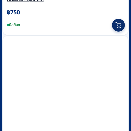
฿
750
มีสต็อก