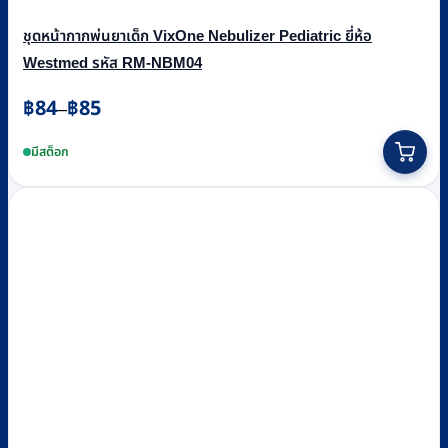
ชุดหน้ากากพ่นยาเด็ก VixOne Nebulizer Pediatric ยี่ห้อ
Westmed รหัส RM-NBM04
Price
฿
84
฿
85
–
range:
This
฿84
product
มีสต็อก
through
has
฿85
multiple
variants.
The
options
may
be
chosen
on
the
product
page