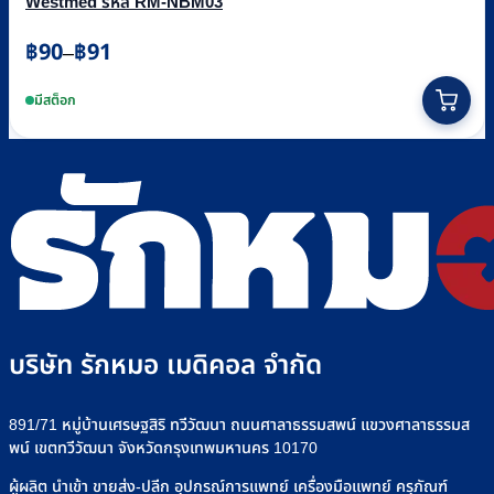
Westmed รหัส RM-NBM03
Price
฿
90
฿
91
–
range:
This
฿90
product
มีสต็อก
through
has
฿91
multiple
variants.
The
options
may
be
chosen
on
the
product
บริษัท รักหมอ เมดิคอล จำกัด
page
891/71 หมู่บ้านเศรษฐสิริ ทวีวัฒนา ถนนศาลาธรรมสพน์ แขวงศาลาธรรมส
พน์ เขตทวีวัฒนา จังหวัดกรุงเทพมหานคร 10170
ผู้ผลิต นำเข้า ขายส่ง-ปลีก อุปกรณ์การแพทย์ เครื่องมือแพทย์ ครุภัณฑ์