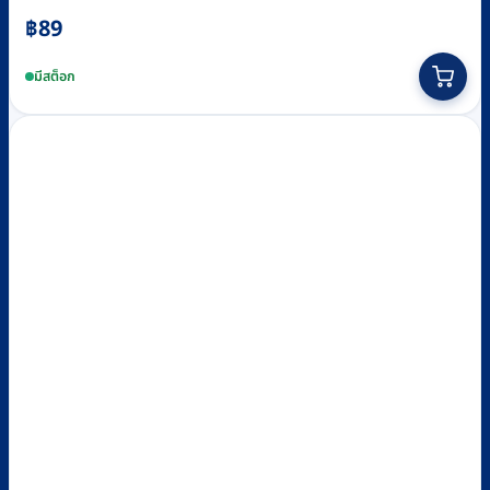
฿
89
This
product
มีสต็อก
has
multiple
variants.
The
options
may
be
chosen
on
the
product
page