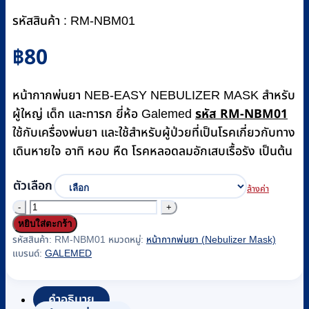
รหัสสินค้า : RM-NBM01
฿
80
หน้ากากพ่นยา NEB-EASY NEBULIZER MASK สำหรับ
รหัส RM-NBM01
ผู้ใหญ่ เด็ก และทารก ยี่ห้อ Galemed
ใช้กับเครื่องพ่นยา และใช้สำหรับผู้ป่วยที่เป็นโรคเกี่ยวกับทาง
เดินหายใจ อาทิ หอบ หืด โรคหลอดลมอักเสบเรื้อรัง เป็นต้น
ตัวเลือก
ล้างค่า
จำนวน
หยิบใส่ตะกร้า
หน้ากาก
รหัสสินค้า:
RM-NBM01
หมวดหมู่:
หน้ากากพ่นยา (Nebulizer Mask)
พ่น
แบรนด์:
GALEMED
ยา
NEB-
EASY
คำอธิบาย
NEBULIZER