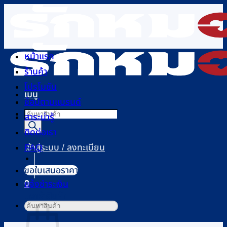
ข้าม
ไป
ยัง
เนื้อหา
หน้าแรก
ร้านค้า
โปรโมชัน
เมนู
ช้อปตามแบรนด์
Products
สาระน่ารู้
search
ติดต่อเรา
FAQ
เข้าสู่ระบบ / ลงทะเบียน
ขอใบเสนอราคา
0
แจ้งชำระเงิน
ตะกร้าสินค้า
ค้นหา: