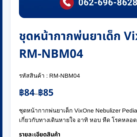
ชุดหน้ากากพ่นยาเด็ก V
RM-NBM04
รหัสสินค้า : RM-NBM04
Price
฿
84
฿
85
–
range:
฿84
ชุดหน้ากากพ่นยาเด็ก VixOne Nebulizer Pediat
through
฿85
เกี่ยวกับทางเดินหายใจ อาทิ หอบ หืด โรคหลอดลม
รายละเอียดสินค้า