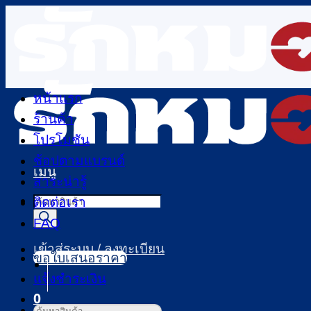
ข้าม
ไป
ยัง
เนื้อหา
หน้าแรก
ร้านค้า
โปรโมชัน
ช้อปตามแบรนด์
เมนู
สาระน่ารู้
Products
ติดต่อเรา
search
FAQ
เข้าสู่ระบบ / ลงทะเบียน
ขอใบเสนอราคา
แจ้งชำระเงิน
0