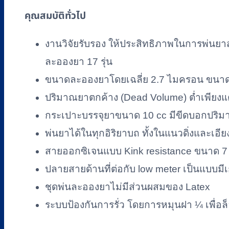
ยี่ห้อ
คุณสมบัติทั่วไป
Westmed
รหัส
งานวิจัยรับรอง ให้ประสิทธิภาพในการพ่นยาส
RM-
NBM04
ละอองยา 17 รุ่น
ชิ้น
ขนาดละอองยาโดยเฉลี่ย 2.7 ไมครอน ขนาดอน
ปริมาณยาตกค้าง (Dead Volume) ต่ำเพียงแค
กระเปาะบรรจุยาขนาด 10 cc มีขีดบอกปริ
พ่นยาได้ในทุกอิริยาบถ ทั้งในแนวดิ่งและเอีย
สายออกซิเจนแบบ Kink resistance ขนาด 7 
ปลายสายด้านที่ต่อกับ low meter เป็นแบบมีเ
ชุดพ่นละอองยาไม่มีส่วนผสมของ Latex
ระบบป้องกันการรั่ว โดยการหมุนฝา ¼ เพื่อล