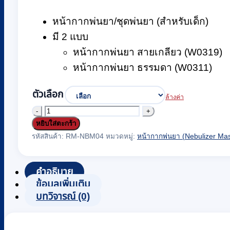
หน้ากากพ่นยา/ชุดพ่นยา (สำหรับเด็ก)
มี 2 แบบ
หน้ากากพ่นยา สายเกลียว (W0319)
หน้ากากพ่นยา ธรรมดา (W0311)
ตัวเลือก
ล้างค่า
จำนวน
หยิบใส่ตะกร้า
ชุด
รหัสสินค้า:
RM-NBM04
หมวดหมู่:
หน้ากากพ่นยา (Nebulizer Ma
หน้ากาก
พ่น
คำอธิบาย
ยา
ข้อมูลเพิ่มเติม
เด็ก
บทวิจารณ์ (0)
VixOne
Nebulizer
Pediatric