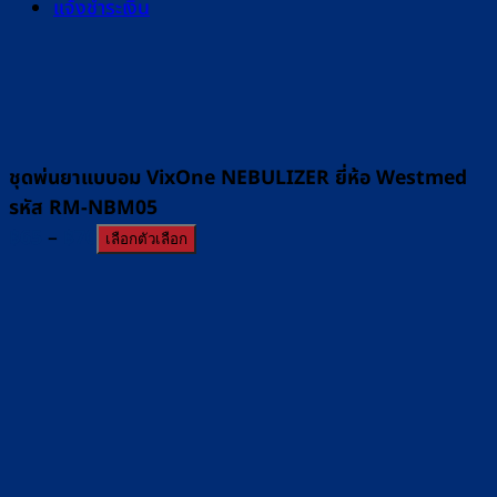
แจ้งชำระเงิน
ชุดพ่นยาแบบอม VixOne NEBULIZER ยี่ห้อ Westmed
รหัส RM-NBM05
Price
฿
65
–
฿
70
เลือกตัวเลือก
range:
฿65
through
฿70