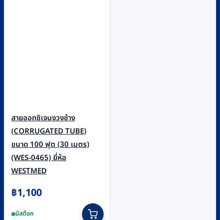
be
chosen
on
the
product
page
สายออกซิเจนงวงช้าง
(CORRUGATED TUBE)
ขนาด 100 ฟุต (30 เมตร)
(WES-0465) ยี่ห้อ
WESTMED
฿
1,100
มีสต็อก