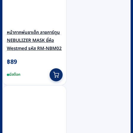
page
หน้ากากพ่นยาเด็ก ลายการ์ตูน
NEBULIZER MASK ยี่ห้อ
Westmed รหัส RM-NBM02
฿
89
This
มีสต็อก
product
has
multiple
variants.
The
options
may