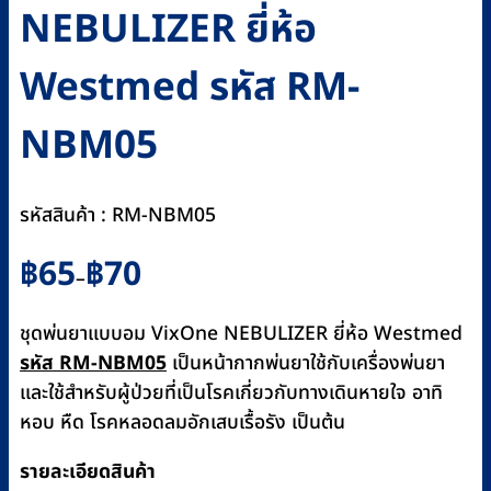
NEBULIZER ยี่ห้อ
Westmed รหัส RM-
NBM05
รหัสสินค้า : RM-NBM05
Price
฿
65
฿
70
–
range:
฿65
ชุดพ่นยาแบบอม VixOne NEBULIZER ยี่ห้อ Westmed
through
รหัส RM-NBM05
เป็นหน้ากากพ่นยาใช้กับเครื่องพ่นยา
฿70
และใช้สำหรับผู้ป่วยที่เป็นโรคเกี่ยวกับทางเดินหายใจ อาทิ
หอบ หืด โรคหลอดลมอักเสบเรื้อรัง เป็นต้น
รายละเอียดสินค้า