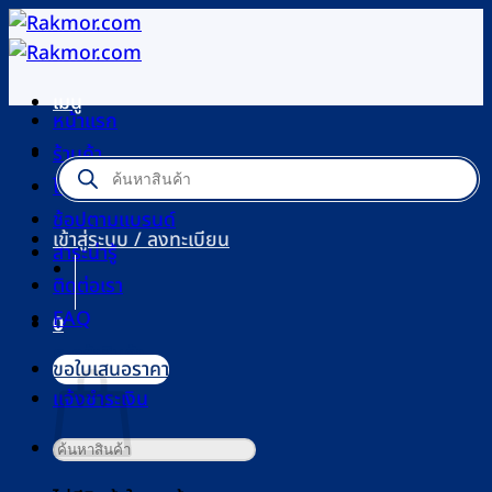
ข้าม
ไป
ยัง
เมนู
เนื้อหา
หน้าแรก
ร้านค้า
Products
search
โปรโมชัน
ช้อปตามแบรนด์
เข้าสู่ระบบ / ลงทะเบียน
สาระน่ารู้
ติดต่อเรา
FAQ
0
ตะกร้าสินค้า
ขอใบเสนอราคา
แจ้งชำระเงิน
ค้นหา: