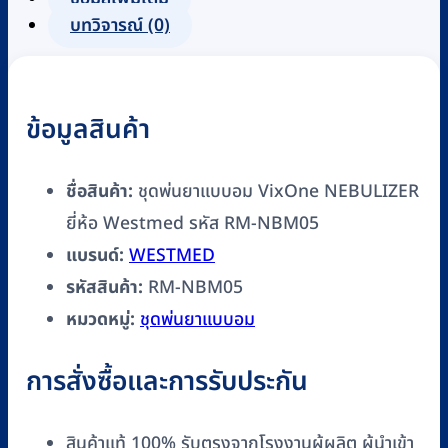
VixOne
บทวิจารณ์ (0)
NEBULIZER
ยี่ห้อ
Westmed
รหัส
ข้อมูลสินค้า
RM-
NBM05
ชื่อสินค้า:
ชุดพ่นยาแบบอม VixOne NEBULIZER
ชิ้น
ยี่ห้อ Westmed รหัส RM-NBM05
แบรนด์:
WESTMED
รหัสสินค้า:
RM-NBM05
หมวดหมู่:
ชุดพ่นยาแบบอม
การสั่งซื้อและการรับประกัน
สินค้าแท้ 100% รับตรงจากโรงงานผู้ผลิต ผู้นำเข้า