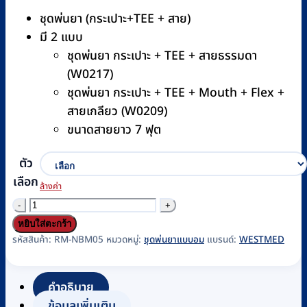
ชุดพ่นยา (กระเปาะ+TEE + สาย)
มี 2 แบบ
ชุดพ่นยา กระเปาะ + TEE + สายธรรมดา
(W0217)
ชุดพ่นยา กระเปาะ + TEE + Mouth + Flex +
สายเกลียว (W0209)
ขนาดสายยาว 7 ฟุต
ตัว
เลือก
ล้างค่า
จำนวน
ชุด
หยิบใส่ตะกร้า
พ่น
รหัสสินค้า:
RM-NBM05
หมวดหมู่:
ชุดพ่นยาแบบอม
แบรนด์:
WESTMED
ยา
แบบ
คำอธิบาย
อม
ข้อมูลเพิ่มเติม