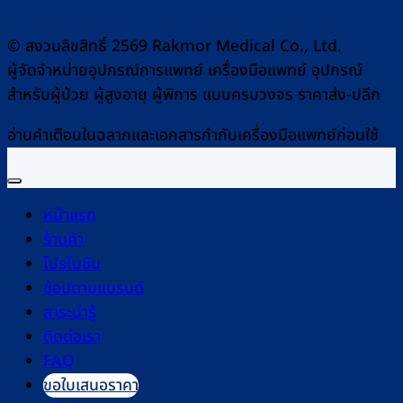
© สงวนลิขสิทธิ์ 2569 Rakmor Medical Co., Ltd.
ผู้จัดจำหน่ายอุปกรณ์การแพทย์ เครื่องมือแพทย์ อุปกรณ์
สำหรับผู้ป่วย ผู้สูงอายุ ผู้พิการ แบบครบวงจร ราคาส่ง-ปลีก
อ่านคำเตือนในฉลากและเอกสารกำกับเครื่องมือแพทย์ก่อนใช้
หน้าแรก
ร้านค้า
โปรโมชัน
ช้อปตามแบรนด์
สาระน่ารู้
ติดต่อเรา
FAQ
ขอใบเสนอราคา