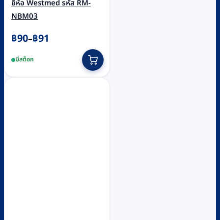
ยี่ห้อ Westmed รหัส RM-
NBM03
Price
฿
90
฿
91
–
range:
This
มีสต็อก
฿90
product
through
has
฿91
multiple
variants.
The
options
may
be
chosen
on
the
product