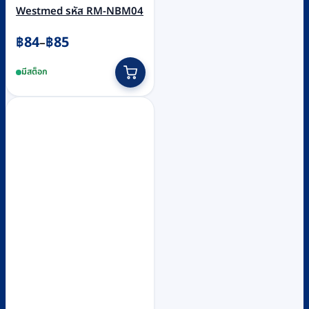
Westmed รหัส RM-NBM04
Price
฿
84
฿
85
–
range:
This
มีสต็อก
฿84
product
through
has
฿85
multiple
variants.
The
options
may
be
chosen
on
the
product
page