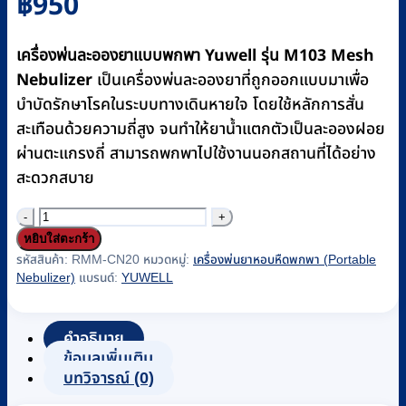
฿
950
เครื่องพ่นละอองยาแบบพกพา Yuwell รุ่น M103 Mesh
Nebulizer
เป็นเครื่องพ่นละอองยาที่ถูกออกแบบมาเพื่อ
บำบัดรักษาโรคในระบบทางเดินหายใจ โดยใช้หลักการสั่น
สะเทือนด้วยความถี่สูง จนทำให้ยาน้ำแตกตัวเป็นละอองฝอย
ผ่านตะแกรงถี่ สามารถพกพาไปใช้งานนอกสถานที่ได้อย่าง
สะดวกสบาย
จำนวน
หยิบใส่ตะกร้า
เครื่อง
รหัสสินค้า:
RMM-CN20
หมวดหมู่:
เครื่องพ่นยาหอบหืดพกพา (Portable
พ่น
Nebulizer)
แบรนด์:
YUWELL
ละออง
ยา
คำอธิบาย
แบบ
ข้อมูลเพิ่มเติม
พกพา
บทวิจารณ์ (0)
Yuwell