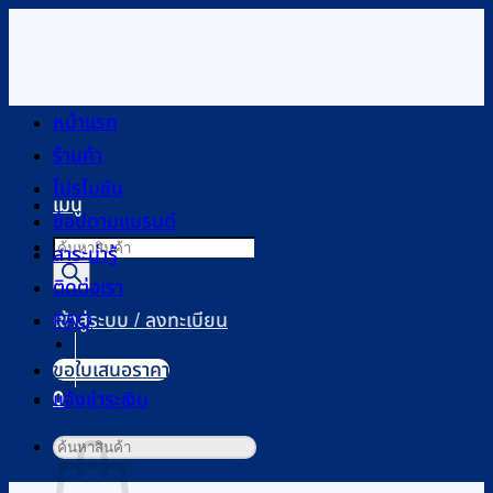
ข้าม
ไป
ยัง
เนื้อหา
หน้าแรก
ร้านค้า
โปรโมชัน
เมนู
ช้อปตามแบรนด์
Products
สาระน่ารู้
search
ติดต่อเรา
FAQ
เข้าสู่ระบบ / ลงทะเบียน
ขอใบเสนอราคา
0
แจ้งชำระเงิน
ตะกร้าสินค้า
ค้นหา: