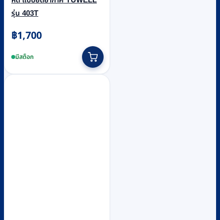
รุ่น 403T
฿
1,700
มีสต็อก