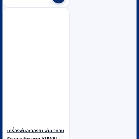
เครื่องพ่นละอองยา พ่นยาหอบ
หืด แบบอัดอากาศ YUWELL