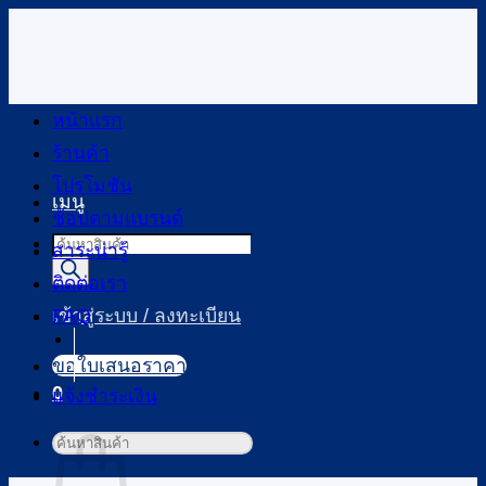
ข้าม
ไป
ยัง
เนื้อหา
หน้าแรก
ร้านค้า
โปรโมชัน
เมนู
ช้อปตามแบรนด์
สาระน่ารู้
Products
ติดต่อเรา
search
FAQ
เข้าสู่ระบบ / ลงทะเบียน
ขอใบเสนอราคา
แจ้งชำระเงิน
0
ค้นหา:
ตะกร้าสินค้า