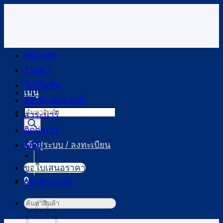
ข้าม
ไป
ยัง
เนื้อหา
หน้าแรก
ร้านค้า
โปรโมชัน
เมนู
ช้อปตามแบรนด์
Products
สาระน่ารู้
search
ติดต่อเรา
FAQ
เข้าสู่ระบบ / ลงทะเบียน
ขอใบเสนอราคา
0
แจ้งชำระเงิน
ตะกร้าสินค้า
ค้นหา: