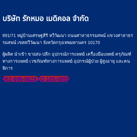
on
the
product
บริษัท รักหมอ เมดิคอล จำกัด
page
891/71 หมู่บ้านเศรษฐสิริ ทวีวัฒนา ถนนศาลาธรรมสพน์ แขวงศาลาธร
รมสพน์ เขตทวีวัฒนา จังหวัดกรุงเทพมหานคร 10170
ผู้ผลิต นำเข้า ขายส่ง-ปลีก อุปกรณ์การแพทย์ เครื่องมือแพทย์ ครุภัณฑ์
ทางการแพทย์ เวชภัณฑ์ทางการแพทย์ อุปกรณ์ผู้ป่วย ผู้สูงอายุ และคน
พิการ
062-696-8628
02-165-0855