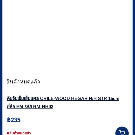
สินค้าหมดแล้ว
คีมจับเข็มเย็บแผล CRILE-WOOD HEGAR N/H STR 15cm
ยี่ห้อ EM รหัส RM-NH03
฿
235
สินค้าหมดแล้ว