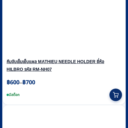
คีมจับเข็มเย็บแผล MATHIEU NEEDLE HOLDER ยี่ห้อ
HILBRO รหัส RM-NH07
Price
฿
600
฿
700
–
range:
This
฿600
product
มีสต็อก
through
has
multiple
฿700
variants.
The
options