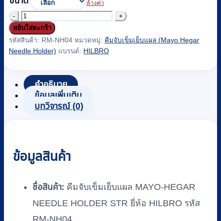
ขนาด
ล้างค่า
จำนวน
หยิบใส่ตะกร้า
คีม
รหัสสินค้า:
RM-NH04
หมวดหมู่:
คีมจับเข็มเย็บแผล (Mayo Hegar
จับ
Needle Holder)
แบรนด์:
HILBRO
เข็ม
เย็บ
คำอธิบาย
แผล
ข้อมูลเพิ่มเติม
MAYO-
บทวิจารณ์ (0)
HEGAR
NEEDLE
HOLDER
STR
ยี่ห้อ
ข้อมูลสินค้า
HILBRO
รหัส
ชื่อสินค้า:
คีมจับเข็มเย็บแผล MAYO-HEGAR
RM-
NH04
NEEDLE HOLDER STR ยี่ห้อ HILBRO รหัส
ชิ้น
RM-NH04