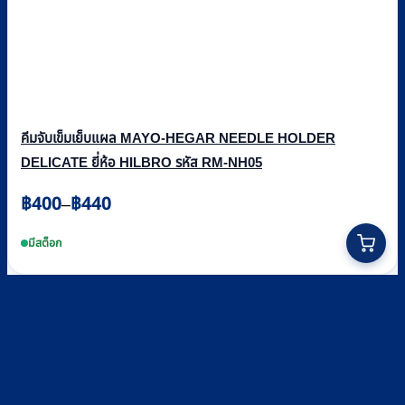
คีมจับเข็มเย็บแผล MAYO-HEGAR NEEDLE HOLDER
DELICATE ยี่ห้อ HILBRO รหัส RM-NH05
Price
฿
400
฿
440
–
range:
This
฿400
product
มีสต็อก
through
has
multiple
฿440
variants.
The
options
may
be
chosen