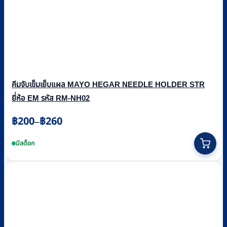
คีมจับเข็มเย็บแผล MAYO HEGAR NEEDLE HOLDER STR
ยี่ห้อ EM รหัส RM-NH02
Price
฿
200
฿
260
–
range:
This
฿200
product
มีสต็อก
through
has
multiple
฿260
variants.
The
options
may
be