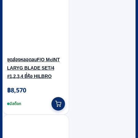
ชุดส่องหลอดลมF/O McINT
LARYG BLADE SET/4
#1,2,3,4 ยี่ห้อ HILBRO
฿
8,570
มีสต็อก