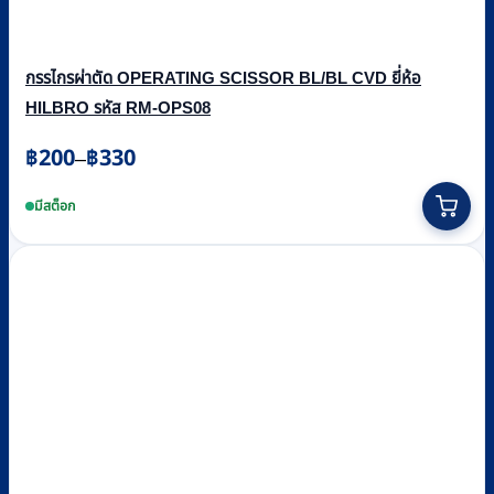
กรรไกรผ่าตัด OPERATING SCISSOR BL/BL CVD ยี่ห้อ
HILBRO รหัส RM-OPS08
Price
฿
200
฿
330
–
range:
This
฿200
product
มีสต็อก
through
has
multiple
฿330
variants.
The
options
may
be
chosen
on
the
product
page