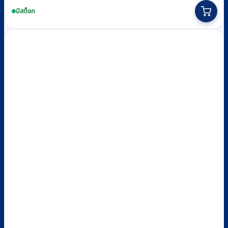
This
฿135
product
มีสต็อก
through
has
multiple
฿145
variants.
The
options
may
be
chosen
on
the
product
page