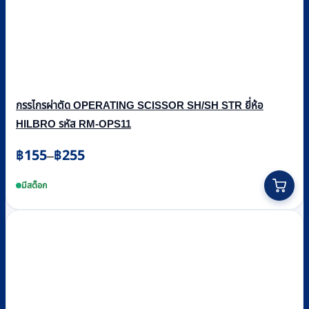
กรรไกรผ่าตัด OPERATING SCISSOR SH/SH STR ยี่ห้อ
HILBRO รหัส RM-OPS11
Price
฿
155
฿
255
–
range:
This
฿155
product
มีสต็อก
through
has
multiple
฿255
variants.
The
options
may
be
chosen