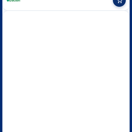
product
มีสต็อก
through
has
multiple
฿265
variants.
The
options
may
be
chosen
on
the
product
page