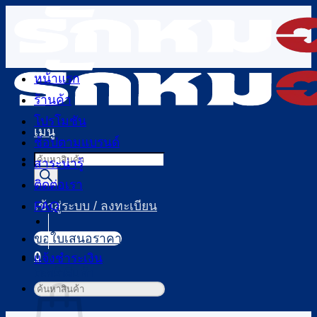
ข้าม
ไป
ยัง
เนื้อหา
หน้าแรก
ร้านค้า
โปรโมชัน
เมนู
ช้อปตามแบรนด์
Products
สาระน่ารู้
search
ติดต่อเรา
FAQ
เข้าสู่ระบบ / ลงทะเบียน
ขอใบเสนอราคา
0
แจ้งชำระเงิน
ตะกร้าสินค้า
ค้นหา: