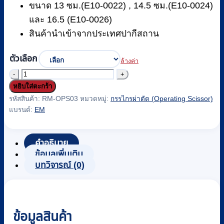
ขนาด 13 ซม.(E10-0022) , 14.5 ซม.(E10-0024)
และ 16.5 (E10-0026)
สินค้านำเข้าจากประเทศปากีสถาน
ตัวเลือก
ล้างค่า
จำนวน
หยิบใส่ตะกร้า
กรรไกร
รหัสสินค้า:
RM-OPS03
หมวดหมู่:
กรรไกรผ่าตัด (Operating Scissor)
ผ่าตัด
แบรนด์:
EM
OP-
SCISSORS
SH/BL
คำอธิบาย
STR
ข้อมูลเพิ่มเติม
ยี่ห้อ
บทวิจารณ์ (0)
EM
รหัส
RM-
OPS03
ข้อมูลสินค้า
ชิ้น