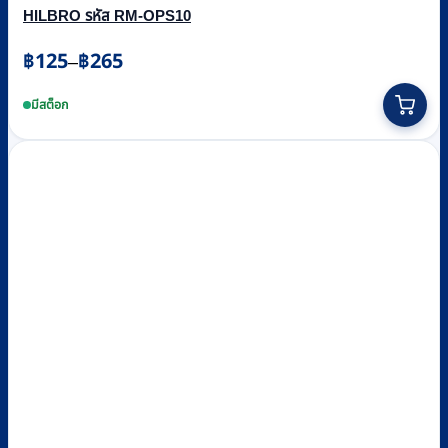
HILBRO รหัส RM-OPS10
Price
฿
125
฿
265
–
range:
This
฿125
product
มีสต็อก
through
has
multiple
฿265
variants.
The
options
may
be
chosen
on
the
product
page