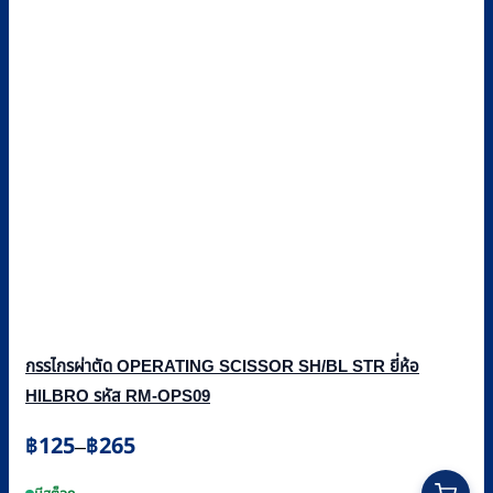
กรรไกรผ่าตัด OPERATING SCISSOR SH/BL STR ยี่ห้อ
HILBRO รหัส RM-OPS09
Price
฿
125
฿
265
–
range:
This
฿125