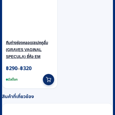
คีมถ่างช่องคลอด/สเปคคูลั่ม
(GRAVES VAGINAL
SPECULA) ยี่ห้อ EM
Price
฿
290
฿
320
–
range:
This
฿290
product
มีสต็อก
through
has
multiple
฿320
สินค้าที่เกี่ยวข้อง
variants.
The
options
may