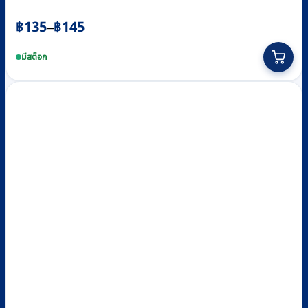
Price
฿
135
฿
145
–
range:
This
฿135
product
มีสต็อก
through
has
multiple
฿145
variants.
The
options
may
be
chosen
on
the
product
page