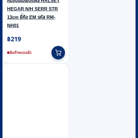
คีมจับเข็มเย็บแผล HALSEY
HEGAR N/H SERR STR
13cm ยี่ห้อ EM รหัส RM-
NH01
฿
219
สินค้าหมดแล้ว