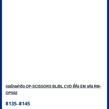
กรรไกรผ่าตัด OP-SCISSORS BL/BL CVD ยี่ห้อ EM รหัส RM-
OPS02
Price
฿
135
฿
145
–
range: