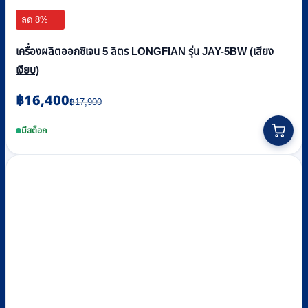
ลด 8%
เครื่องผลิตออกซิเจน 5 ลิตร LONGFIAN รุ่น JAY-5BW (เสียง
เงียบ)
Original
Current
฿
16,400
฿
17,900
price
price
was:
is:
มีสต็อก
฿17,900.
฿16,400.