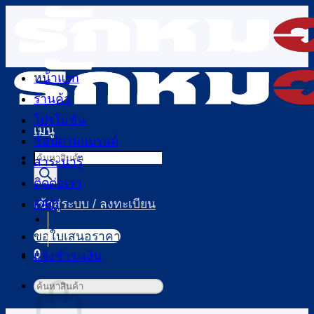
ข้าม
ไป
ยัง
เนื้อหา
หน้าแรก
ร้านค้า
โปรโมชัน
เมนู
ช้อปตามแบรนด์
Products
สาระน่ารู้
search
ติดต่อเรา
FAQ
เข้าสู่ระบบ / ลงทะเบียน
ขอใบเสนอราคา
0
แจ้งชำระเงิน
ตะกร้าสินค้า
ค้นหา: