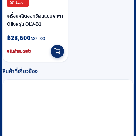
ลด 11%
เครื่องผลิตออกซิเจนแบบพกพา
Olive รุ่น OLV-B1
Original
Current
฿
28,600
฿
32,000
price
price
was:
is:
สินค้าหมดแล้ว
฿32,000.
฿28,600.
สินค้าที่เกี่ยวข้อง