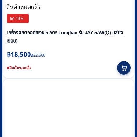
สินค้าหมดแล้ว
ลด 18%
เครื่องผลิตออกซิเจน 5 ลิตร Longfian รุ่น JAY-5AW(Q) (เสียง
เงียบ)
Original
Current
฿
18,500
฿
22,500
price
price
was:
is:
สินค้าหมดแล้ว
฿22,500.
฿18,500.