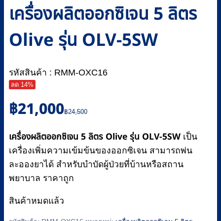
เครื่องผลิตออกซิเจน 5 ลิตร
Olive รุ่น OLV-5SW
รหัสสินค้า : RMM-OXC16
ลด 14%
Original
Current
฿
21,000
price
price
฿
24,500
was:
is:
เครื่องผลิตออกซิเจน 5 ลิตร Olive รุ่น OLV-5SW
฿24,500.
฿21,000.
เป็น
เครื่องเพิ่มความเข้มข้นของออกซิเจน สามารถพ่น
ละอองยาได้ สำหรับบำบัดผู้ป่วยที่บ้านหรือสถาน
พยาบาล ราคาถูก
สินค้าหมดแล้ว