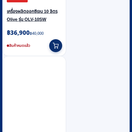
เครื่องผลิตออกซิเจน 10 ลิตร
Olive รุ่น OLV-10SW
Original
Current
฿
36,900
฿
40,000
price
price
was:
is:
สินค้าหมดแล้ว
฿40,000.
฿36,900.