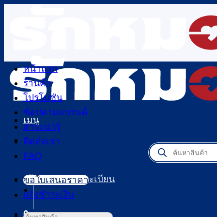
ข้าม
ไป
ยัง
เนื้อหา
หน้าแรก
ร้านค้า
โปรโมชัน
ช้อปตามแบรนด์
เมนู
สาระน่ารู้
ติดต่อเรา
Products
FAQ
search
เข้าสู่ระบบ / ลงทะเบียน
ขอใบเสนอราคา
แจ้งชำระเงิน
0