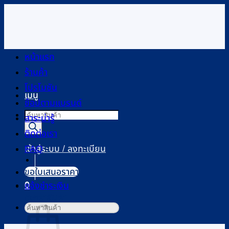
ข้าม
ไป
ยัง
เนื้อหา
หน้าแรก
ร้านค้า
โปรโมชัน
เมนู
ช้อปตามแบรนด์
Products
สาระน่ารู้
search
ติดต่อเรา
FAQ
เข้าสู่ระบบ / ลงทะเบียน
ขอใบเสนอราคา
0
แจ้งชำระเงิน
ตะกร้าสินค้า
ค้นหา: