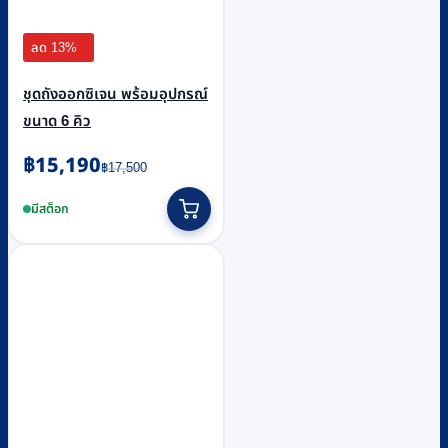
ลด 13%
ชุดถังออกซิเจน พร้อมอุปกรณ์
ขนาด 6 คิว
Original
Current
฿
15,190
฿
17,500
price
price
was:
is:
มีสต็อก
฿17,500.
฿15,190.