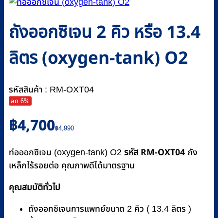
ถังออกซิเจน 2 คิว หรือ 13.4
ลิตร (oxygen-tank) O2
รหัสสินค้า : RM-OXT04
ลด 6%
Original
Current
฿
4,700
price
price
฿
4,990
was:
is:
รหัส RM-OXT04
฿4,990.
฿4,700.
ท่อออกซิเจน (oxygen-tank) O2
ถัง
เหล็กไร้รอยต่อ คุณภาพดีได้มาตรฐาน
คุณสมบัติทั่วไป
ถัง
ออกซิเจนการแพทย์ขนาด 2 คิว ( 13.4 ลิตร )