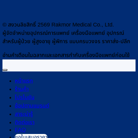
© สงวนลิขสิทธิ์ 2569 Rakmor Medical Co., Ltd.
ผู้จัดจำหน่ายอุปกรณ์การแพทย์ เครื่องมือแพทย์ อุปกรณ์
สำหรับผู้ป่วย ผู้สูงอายุ ผู้พิการ แบบครบวงจร ราคาส่ง-ปลีก
อ่านคำเตือนในฉลากและเอกสารกำกับเครื่องมือแพทย์ก่อนใช้
หน้าแรก
ร้านค้า
โปรโมชัน
ช้อปตามแบรนด์
สาระน่ารู้
ติดต่อเรา
FAQ
ขอใบเสนอราคา