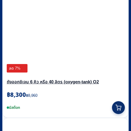
ลด 7%
ถังออกซิเจน 6 คิว หรือ 40 ลิตร (oxygen-tank) O2
Original
Current
฿
8,300
฿
8,960
price
price
was:
is:
มีสต็อก
฿8,960.
฿8,300.