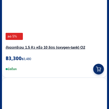
ลด 5%
ถังออกซิเจน 1.5 คิว หรือ 10 ลิตร (oxygen-tank) O2
Original
Current
฿
3,300
฿
3,480
price
price
was:
is:
มีสต็อก
฿3,480.
฿3,300.