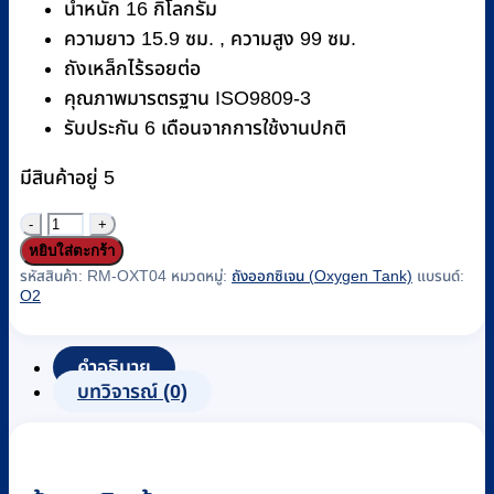
น้ำหนัก 16 กิโลกรัม
ความยาว 15.9 ซม. , ความสูง 99 ซม.
ถังเหล็กไร้รอยต่อ
คุณภาพมารตรฐาน ISO9809-3
รับประกัน 6 เดือนจากการใช้งานปกติ
มีสินค้าอยู่ 5
จำนวน
หยิบใส่ตะกร้า
ถัง
รหัสสินค้า:
RM-OXT04
หมวดหมู่:
ถังออกซิเจน (Oxygen Tank)
แบรนด์:
ออกซิเจน
O2
2
คิว
คำอธิบาย
หรือ
บทวิจารณ์ (0)
13.4
ลิตร
(oxygen-
tank)
O2