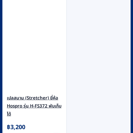
เปลสนาม (Stretcher) ยี่ห้อ
Hospro รุ่น H-FS372 พับเก็บ
ได้
฿
3,200