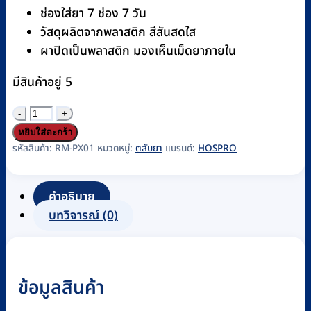
ช่องใส่ยา 7 ช่อง 7 วัน
วัสดุผลิตจากพลาสติก สีสันสดใส
ผาปิดเป็นพลาสติก มองเห็นเม็ดยาภายใน
มีสินค้าอยู่ 5
จำนวน
ตลับ
หยิบใส่ตะกร้า
ยา
รหัสสินค้า:
RM-PX01
หมวดหมู่:
ตลับยา
แบรนด์:
HOSPRO
(Pillbox)
Hospro
คำอธิบาย
รุ่น
บทวิจารณ์ (0)
H-
PB01
ชิ้น
ข้อมูลสินค้า