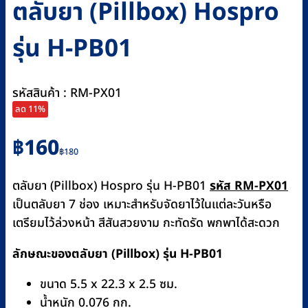
ตลับยา (Pillbox) Hospro
รุ่น H-PB01
รหัสสินค้า : RM-PX01
ลด 11%
Original
Current
฿
160
฿
180
price
price
was:
is:
ตลับยา (Pillbox) Hospro รุ่น H-PB01
รหัส RM-PX01
฿180.
฿160.
เป็นตลับยา 7 ช่อง เหมาะสำหรับจัดยาไว้ในแต่ละวันหรือ
เตรียมไว้ล่วงหน้า สีสันสวยงาม กะทัดรัด พกพาได้สะดวก
ลักษณะของตลับยา (Pillbox) รุ่น H-PB01
ขนาด 5.5 x 22.3 x 2.5 ซม.
น้ำหนัก 0.076 กก.