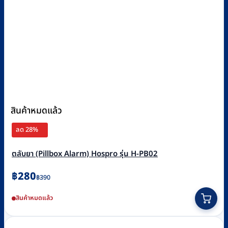
สินค้าหมดแล้ว
ลด 28%
ตลับยา (Pillbox Alarm) Hospro รุ่น H-PB02
Original
Current
฿
280
฿
390
price
price
สินค้าหมดแล้ว
was:
is:
฿390.
฿280.