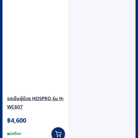
รถเข็นผู้ป่วย HOSPRO รุ่น H-
WC607
฿
4,600
มีสต็อก