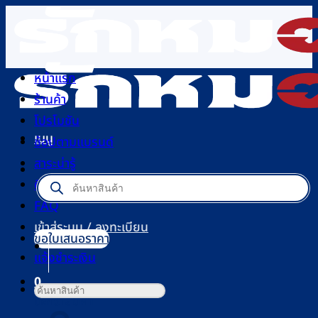
ข้าม
ไป
ยัง
เนื้อหา
หน้าแรก
ร้านค้า
โปรโมชัน
เมนู
ช้อปตามแบรนด์
สาระน่ารู้
Products
ติดต่อเรา
search
FAQ
เข้าสู่ระบบ / ลงทะเบียน
ขอใบเสนอราคา
แจ้งชำระเงิน
0
ค้นหา:
ตะกร้าสินค้า