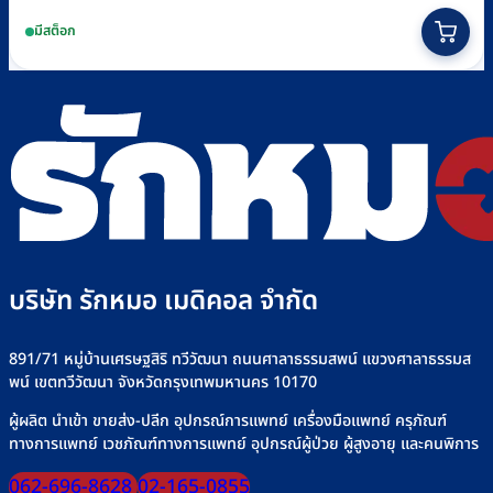
price
price
This
มีสต็อก
was:
is:
product
฿150.
฿140.
has
multiple
variants.
The
options
may
be
chosen
บริษัท รักหมอ เมดิคอล จำกัด
on
the
891/71 หมู่บ้านเศรษฐสิริ ทวีวัฒนา ถนนศาลาธรรมสพน์ แขวงศาลาธรรมส
product
พน์ เขตทวีวัฒนา จังหวัดกรุงเทพมหานคร 10170
page
ผู้ผลิต นำเข้า ขายส่ง-ปลีก อุปกรณ์การแพทย์ เครื่องมือแพทย์ ครุภัณฑ์
ทางการแพทย์ เวชภัณฑ์ทางการแพทย์ อุปกรณ์ผู้ป่วย ผู้สูงอายุ และคนพิการ
062-696-8628
02-165-0855