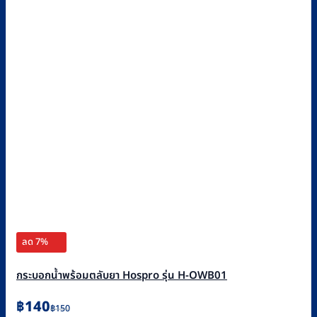
ลด 7%
กระบอกน้ำพร้อมตลับยา Hospro รุ่น H-OWB01
Original
Current
฿
140
฿
150