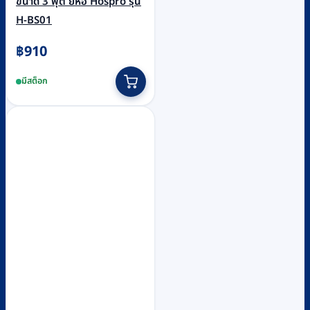
ขนาด 3 ฟุต ยี่ห้อ Hospro รุ่น
H-BS01
฿
910
มีสต็อก