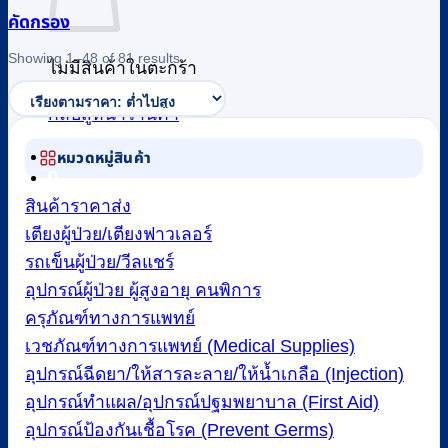
คัดกรอง
Sorted
Showing 1–48 of 81 results
ไม่มีสินค้าในตะกร้า
by
price:
low
กลับสู่หน้าร้านค้า
to
high
หมวดหมู่สินค้า
0
สินค้าราคาส่ง
เตียงผู้ป่วย/เตียงฟาวเลอร์
รถเข็นผู้ป่วย/วีลแชร์
อุปกรณ์ผู้ป่วย ผู้สูงอายุ คนพิการ
ครุภัณฑ์ทางการแพทย์
เวชภัณฑ์ทางการแพทย์ (Medical Supplies)
อุปกรณ์ฉีดยา/ให้สารละลาย/ให้น้ำเกลือ (Injection)
อุปกรณ์ทำแผล/อุปกรณ์ปฐมพยาบาล (First Aid)
อุปกรณ์ป้องกันเชื้อโรค (Prevent Germs)