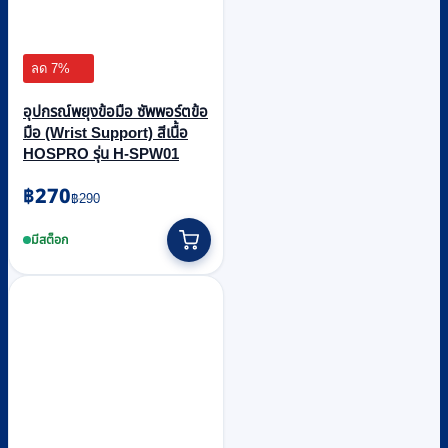
ลด 7%
อุปกรณ์พยุงข้อมือ ซัพพอร์ตข้อ
มือ (Wrist Support) สีเนื้อ
HOSPRO รุ่น H-SPW01
Original
Current
฿
270
฿
290
price
price
This
was:
is:
product
มีสต็อก
฿290.
฿270.
has
multiple
variants.
The
options
may
be
chosen
on