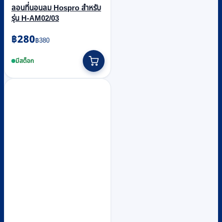
ลอนที่นอนลม Hospro สำหรับ
รุ่น H-AM02/03
Original
Current
฿
280
฿
380
price
price
was:
is:
มีสต็อก
฿380.
฿280.