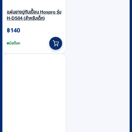
แผ่นยางปูกันเปื้อน Hospro รุ่น
H-DS04 (สำหรับเด็ก)
฿
140
มีสต็อก