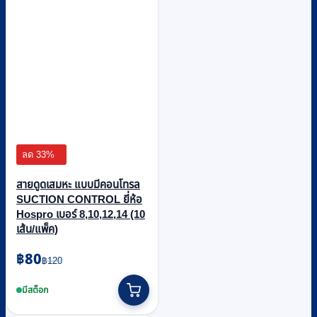
ลด 33%
สายดูดเสมหะ แบบมีคอนโทรล
SUCTION CONTROL ยี่ห้อ
Hospro เบอร์ 8,10,12,14 (10
เส้น/แพ็ค)
Original
Current
฿
80
฿
120
price
price
This
was:
is:
product
มีสต็อก
฿120.
฿80.
has