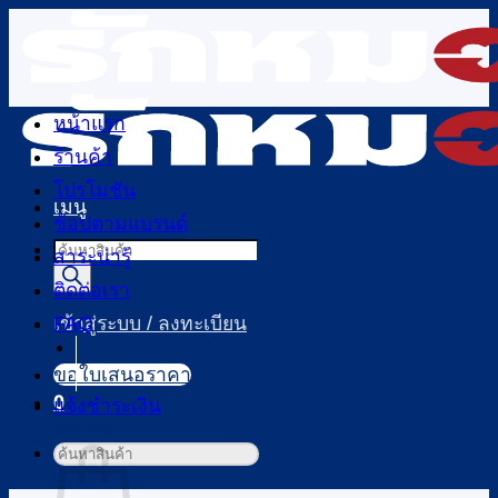
ข้าม
ไป
ยัง
เนื้อหา
หน้าแรก
ร้านค้า
โปรโมชัน
เมนู
ช้อปตามแบรนด์
Products
สาระน่ารู้
search
ติดต่อเรา
FAQ
เข้าสู่ระบบ / ลงทะเบียน
ขอใบเสนอราคา
0
แจ้งชำระเงิน
ตะกร้าสินค้า
ค้นหา: