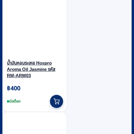
น้ำมันหอมระเหย Hospro
Aroma Oil Jasmine รหัส
RM-ARM03
฿
400
มีสต็อก