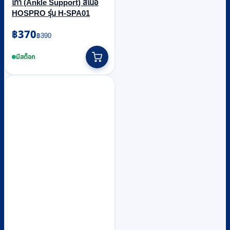
เท้า (Ankle Support) สีเนื้อ
HOSPRO รุ่น H-SPA01
Original
Current
฿
370
฿
390
price
price
This
was:
is:
product
มีสต็อก
฿390.
฿370.
has
multiple
variants.
The
options
may
be
chosen
on
the
product
page