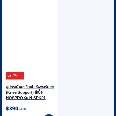
ลด 7%
อุปกรณ์พยุงข้อเข่า ซัพพอร์ตเข่า
(Knee Support) สีเนื้อ
HOSPRO รุ่น H-SPK01
Original
Current
฿
390
฿
420
price
price
This