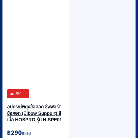
ลด 6%
อุปกรณ์พยุงข้อศอก ซัพพอร์ต
ข้อศอก (Elbow Support) สี
เนื้อ HOSPRO รุ่น H-SPE01
Original
Current
฿
290
฿
310
price
price