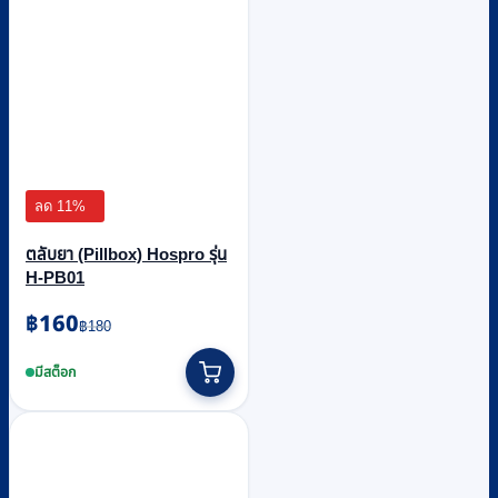
ลด 11%
ตลับยา (Pillbox) Hospro รุ่น
H-PB01
Original
Current
฿
160
฿
180
price
price
was:
is:
มีสต็อก
฿180.
฿160.