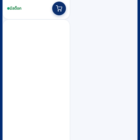
This
was:
is:
product
มีสต็อก
฿310.
฿290.
has
multiple
variants.
The
options
may
be
chosen
on
the
product
page