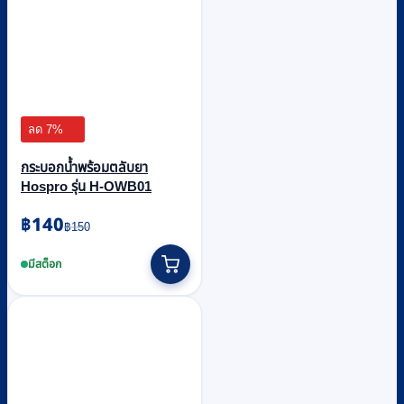
ลด 7%
กระบอกน้ำพร้อมตลับยา
Hospro รุ่น H-OWB01
Original
Current
฿
140
฿
150
price
price
This
was:
is:
product
มีสต็อก
฿150.
฿140.
has
multiple
variants.
The
options
may
be