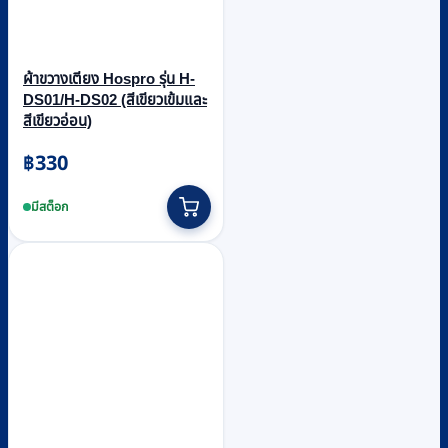
ผ้าขวางเตียง Hospro รุ่น H-
DS01/H-DS02 (สีเขียวเข้มและ
สีเขียวอ่อน)
฿
330
This
product
มีสต็อก
has
multiple
variants.
The
options
may
be
chosen
on
the
product