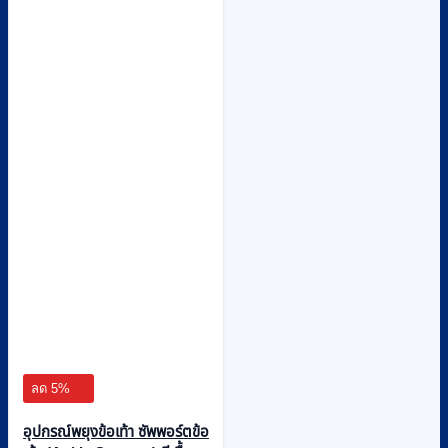
page
ลด 5%
อุปกรณ์พยุงข้อเท้า ซัพพอร์ตข้อ