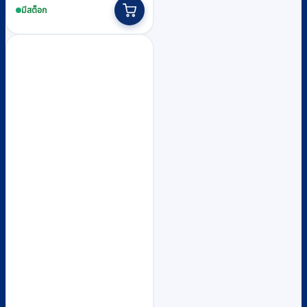
was:
is:
product
มีสต็อก
฿420.
฿390.
has
multiple
variants.
The
options
may
be
chosen
on
the
product
page