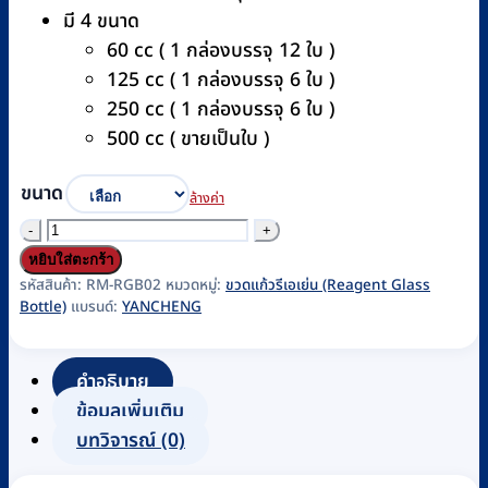
มี 4 ขนาด
60 cc ( 1 กล่องบรรจุ 12 ใบ )
125 cc ( 1 กล่องบรรจุ 6 ใบ )
250 cc ( 1 กล่องบรรจุ 6 ใบ )
500 cc ( ขายเป็นใบ )
ขนาด
ล้างค่า
จำนวน
ขวด
หยิบใส่ตะกร้า
แก้ว
รหัสสินค้า:
RM-RGB02
หมวดหมู่:
ขวดแก้วรีเอเย่น (Reagent Glass
Bottle)
แบรนด์:
YANCHENG
รี
เอ
เย่น
คำอธิบาย
สีชา
ข้อมูลเพิ่มเติม
YANCHENG
บทวิจารณ์ (0)
ชิ้น