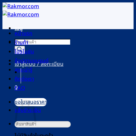
ข้าม
ไป
ยัง
เมนู
เนื้อหา
หน้าแรก
Products
ร้านค้า
search
โปรโมชัน
ช้อปตามแบรนด์
เข้าสู่ระบบ / ลงทะเบียน
สาระน่ารู้
ติดต่อเรา
0
FAQ
ตะกร้าสินค้า
ขอใบเสนอราคา
แจ้งชำระเงิน
ค้นหา:
ไม่มีสินค้าในตะกร้า