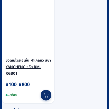
ขวดแก้วรีเอเย่น ฝาเกลียว สีชา
YANCHENG รหัส RM-
RGB01
Price
฿
100
฿
800
–
range:
This
มีสต็อก
฿100
product
through
has