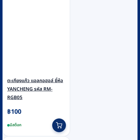
be
chosen
on
the
product
page
ตะเกียงแก้ว แอลกอฮอล์ ยี่ห้อ
YANCHENG รหัส RM-
RGB05
฿
100
มีสต็อก