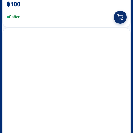
฿
100
มีสต็อก