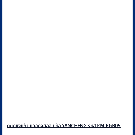
ตะเกียงแก้ว แอลกอฮอล์ ยี่ห้อ YANCHENG รหัส RM-RGB05