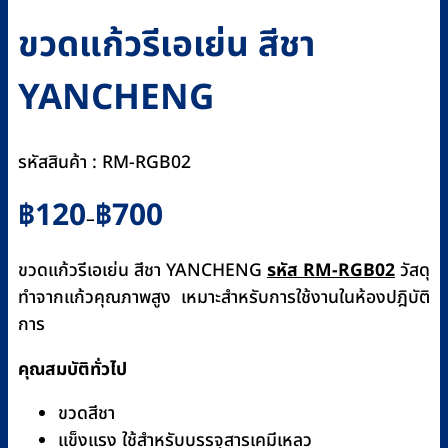
ขวดแก้วรีเอเย่น สีชา
YANCHENG
รหัสสินค้า : RM-RGB02
Price
฿
120
฿
700
–
range:
฿120
ขวดแก้วรีเอเย่น สีชา YANCHENG
รหัส RM-RGB02
วัสดุ
through
ทำจากแก้วคุณภาพสูง เหมาะสำหรับการใช้งานในห้องปฎิบัติ
฿700
การ
คุณสมบัติทั่วไป
ขวดสีชา
แข็งแรง ใช้สำหรับบรรจุสารเคมีเหลว