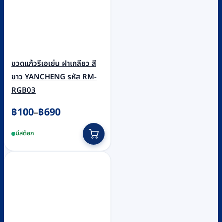
ขวดแก้วรีเอเย่น ฝาเกลียว สี
ขาว YANCHENG รหัส RM-
RGB03
Price
฿
100
฿
690
–
range:
This
มีสต็อก
฿100
product
through
has
฿690
multiple
variants.
The
options
may