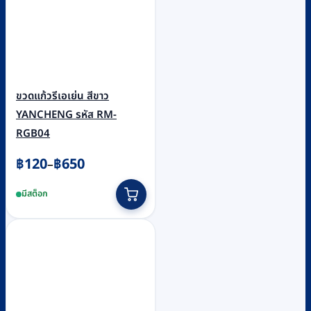
ขวดแก้วรีเอเย่น สีขาว
YANCHENG รหัส RM-
RGB04
Price
฿
120
฿
650
–
range:
This
มีสต็อก
฿120
product
through
has
฿650
multiple
variants.
The
options