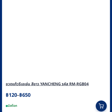
ขวดแก้วรีเอเย่น สีขาว YANCHENG รหัส RM-RGB04
Price
฿
120
฿
650
–
range:
This
มีสต็อก
฿120
product