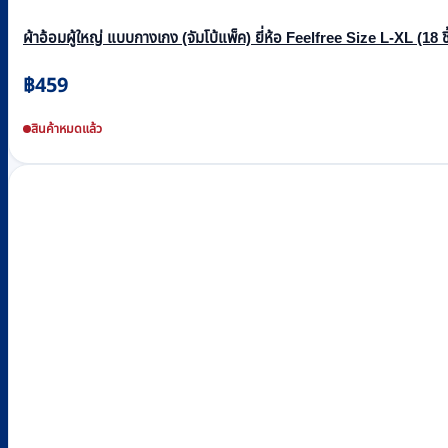
ผ้าอ้อมผู้ใหญ่ แบบกางเกง (จัมโบ้แพ็ค) ยี่ห้อ Feelfree Size L-XL (18
฿
459
สินค้าหมดแล้ว