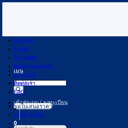
ข้าม
ไป
ยัง
เนื้อหา
หน้าแรก
ร้านค้า
โปรโมชัน
ช้อปตามแบรนด์
เมนู
สาระน่ารู้
Products
ติดต่อเรา
search
FAQ
เข้าสู่ระบบ / ลงทะเบียน
ขอใบเสนอราคา
แจ้งชำระเงิน
0