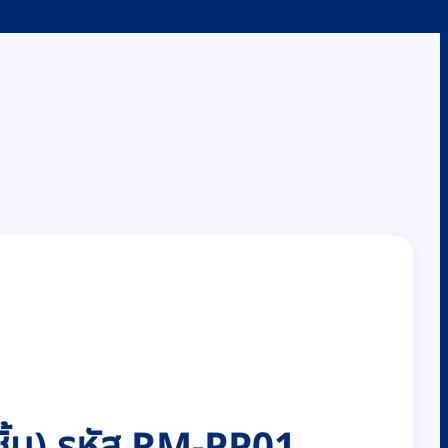
 ชิ้น) รหัส RM-PP01