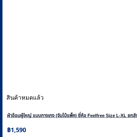
สินค้าหมดแล้ว
ผ้าอ้อมผู้ใหญ่ แบบกางเกง (จัมโบ้แพ็ค) ยี่ห้อ Feelfree Size L-XL ยกลั
฿
1,590