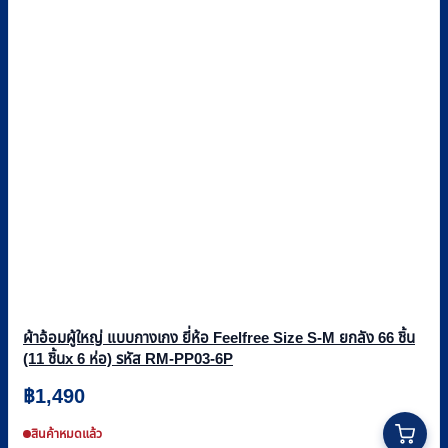
ผ้าอ้อมผู้ใหญ่ แบบกางเกง ยี่ห้อ Feelfree Size S-M ยกลัง 66 ชิ้น
(11 ชิ้นx 6 ห่อ) รหัส RM-PP03-6P
฿
1,490
สินค้าหมดแล้ว