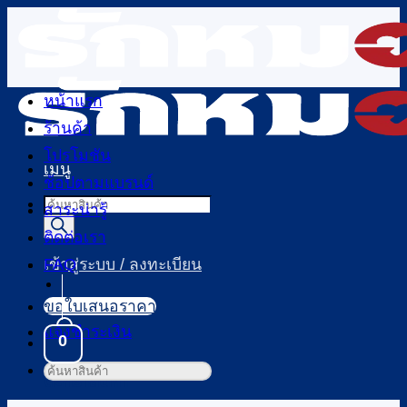
ข้าม
ไป
ยัง
เนื้อหา
หน้าแรก
ร้านค้า
โปรโมชัน
เมนู
ช้อปตามแบรนด์
Products
สาระน่ารู้
search
ติดต่อเรา
FAQ
เข้าสู่ระบบ / ลงทะเบียน
ขอใบเสนอราคา
แจ้งชำระเงิน
0
ค้นหา:
ตะกร้าสินค้า