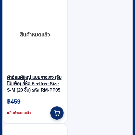
สินค้าหมดแล้ว
ผ้าอ้อมผู้ใหญ่ แบบกางเกง (จัม
โบ้แพ็ค) ยี่ห้อ Feelfree Size
S-M (20 ชิ้น) รหัส RM-PP05
฿
459
สินค้าหมดแล้ว