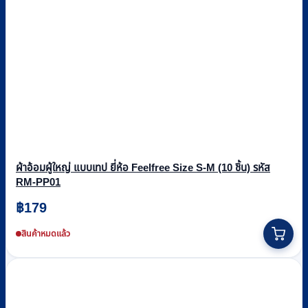
ผ้าอ้อมผู้ใหญ่ แบบเทป ยี่ห้อ Feelfree Size S-M (10 ชิ้น) รหัส
RM-PP01
฿
179
สินค้าหมดแล้ว