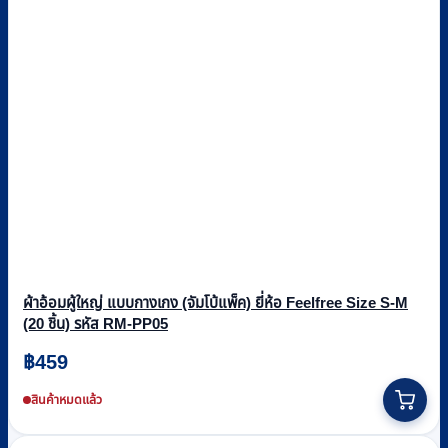
ผ้าอ้อมผู้ใหญ่ แบบกางเกง (จัมโบ้แพ็ค) ยี่ห้อ Feelfree Size S-M
(20 ชิ้น) รหัส RM-PP05
฿
459
สินค้าหมดแล้ว