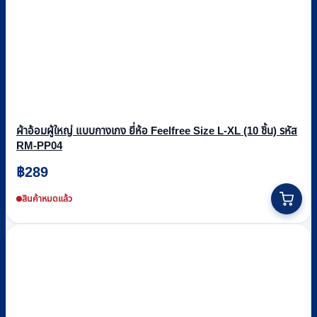
ผ้าอ้อมผู้ใหญ่ แบบกางเกง ยี่ห้อ Feelfree Size L-XL (10 ชิ้น) รหัส
RM-PP04
฿
289
สินค้าหมดแล้ว