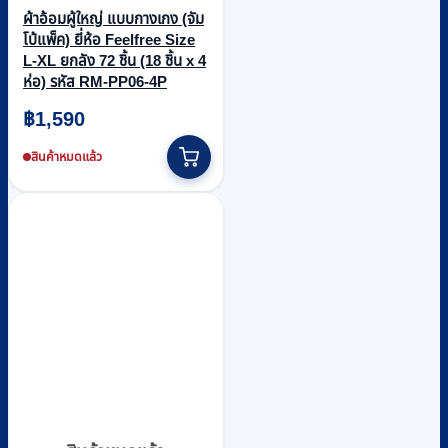
ผ้าอ้อมผู้ใหญ่ แบบกางเกง (จัม
โบ้แพ็ค) ยี่ห้อ Feelfree Size
L-XL ยกลัง 72 ชิ้น (18 ชิ้น x 4
ห่อ) รหัส RM-PP06-4P
฿
1,590
สินค้าหมดแล้ว