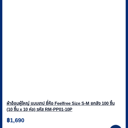
ผ้าอ้อมผู้ใหญ่ แบบเทป ยี่ห้อ Feelfree Size S-M ยกลัง 100 ชิ้น
(10 ชิ้น x 10 ห่อ) รหัส RM-PP01-10P
฿
1,690