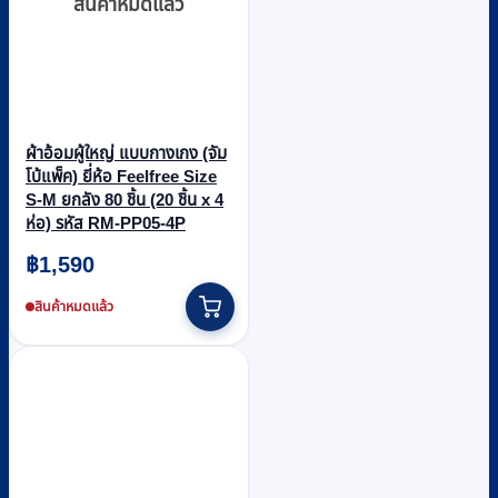
สินค้าหมดแล้ว
ผ้าอ้อมผู้ใหญ่ แบบกางเกง (จัม
โบ้แพ็ค) ยี่ห้อ Feelfree Size
S-M ยกลัง 80 ชิ้น (20 ชิ้น x 4
ห่อ) รหัส RM-PP05-4P
฿
1,590
สินค้าหมดแล้ว