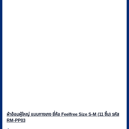
ผ้าอ้อมผู้ใหญ่ แบบกางเกง ยี่ห้อ Feelfree Size S-M (11 ชิ้น) รหัส
RM-PP03