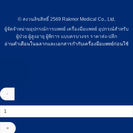
© สงวนลิขสิทธิ์ 2569 Rakmor Medical Co., Ltd.
ผู้จัดจำหน่ายอุปกรณ์การแพทย์ เครื่องมือแพทย์ อุปกรณ์สำหรับ
ผู้ป่วย ผู้สูงอายุ ผู้พิการ แบบครบวงจร ราคาส่ง-ปลีก
อ่านคำเตือนในฉลากและเอกสารกำกับเครื่องมือแพทย์ก่อนใช้
จำนวน
เทป
นึ่ง
ฆ่า