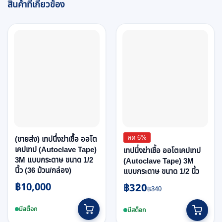
สินค้าที่เกี่ยวข้อง
ลด 6%
(ขายส่ง) เทปนึ่งฆ่าเชื้อ ออโต
เคปเทป (Autoclave Tape)
เทปนึ่งฆ่าเชื้อ ออโตเคปเทป
3M แบบกระดาษ ขนาด 1/2
(Autoclave Tape) 3M
นิ้ว (36 ม้วน/กล่อง)
แบบกระดาษ ขนาด 1/2 นิ้ว
฿
10,000
฿
320
Original
Current
฿
340
price
price
was:
is:
มีสต็อก
มีสต็อก
฿340.
฿320.