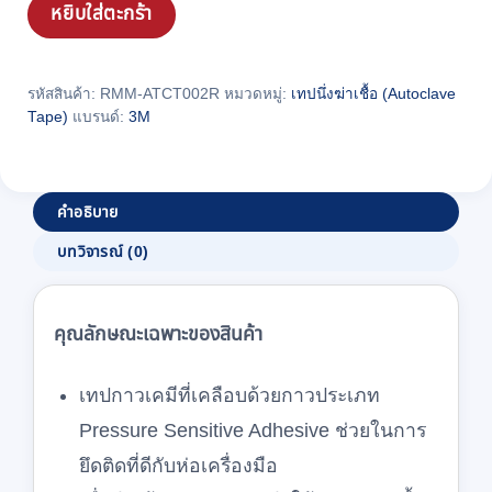
ออ
หยิบใส่ตะกร้า
โต
เคป
เทป
รหัสสินค้า:
RMM-ATCT002R
หมวดหมู่:
เทปนึ่งฆ่าเชื้อ (Autoclave
Tape)
แบรนด์:
3M
(Autoclave
Tape)
3M
แบบ
คำอธิบาย
กระดาษ
บทวิจารณ์ (0)
ขนาด
3/4
นิ้ว
คุณลักษณะเฉพาะของสินค้า
ชิ้น
เทปกาวเคมีที่เคลือบด้วยกาวประเภท
Pressure Sensitive Adhesive ช่วยในการ
ยึดติดที่ดีกับห่อเครื่องมือ