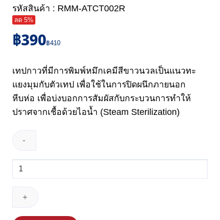
รหัสสินค้า : RMM-ATCT002R
ลด 5%
฿
390
Original
Current
฿
410
price
price
was:
is:
เทปกาวที่มีการพิมพ์หมึกเคมีสีขาวนวลเป็นแนวทะ
฿410.
฿390.
แยงมุมกับตัวเทป เพื่อใช้ในการปิดผนึกภายนอก
หีบห่อ เพื่อบ่งบอกการสัมผัสกับกระบวนการทำให้
ปราศจากเชื้อด้วยไอน้ำ (Steam Sterilization)
จำนวน
เทป
นึ่ง
ฆ่า
เชื้อ