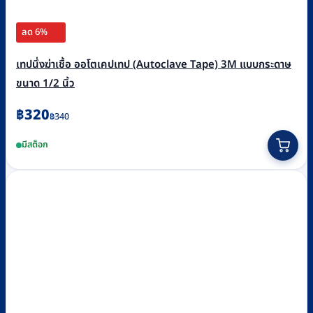
ลด 6%
เทปนึ่งฆ่าเชื้อ ออโตเคปเทป (Autoclave Tape) 3M แบบกระดาษ
ขนาด 1/2 นิ้ว
Original
Current
฿
320
฿
340
price
price
มีสต็อก
was:
is:
฿340.
฿320.