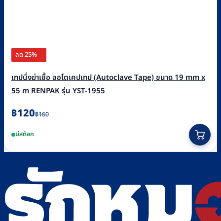
ลด 25%
เทปนึ่งฆ่าเชื้อ ออโตเคปเทป (Autoclave Tape) ขนาด 19 mm x
55 m RENPAK รุ่น YST-1955
Original
Current
฿
120
฿
160
price
price
มีสต็อก
was:
is:
฿160.
฿120.