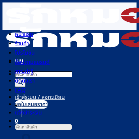
ข้าม
ไป
ยัง
เนื้อหา
หน้าแรก
ร้านค้า
โปรโมชัน
เมนู
ช้อปตามแบรนด์
สาระน่ารู้
Products
ติดต่อเรา
search
FAQ
เข้าสู่ระบบ / ลงทะเบียน
ขอใบเสนอราคา
แจ้งชำระเงิน
0
ค้นหา:
ตะกร้าสินค้า