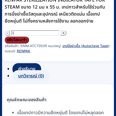
RENPAK STERILIZATION INDICATOR TAPE FOR
฿120.
฿86.
STEAM ขนาด 12 มม x 55 ม. เทปกาวสำหรับใช้ร่วมกับ
การนึ่งฆ่าเชื้อวัสดุและอุปกรณ์ เหนียวติดแน่น เนื้อเทป
ยืดหยุ่นดี ไม่ทิ้งคราบหลังการใช้งาน ลอกออกง่าย
จำนวน
เทป
หยิบใส่ตะกร้า
นึ่ง
รหัสสินค้า:
RMM-ATCT003R
หมวดหมู่:
เทปนึ่งฆ่าเชื้อ (Autoclave Tape)
แบรนด์:
RENPAK
ฆ่า
เชื้อ
ออ
คำอธิบาย
โต
บทวิจารณ์ (0)
เคป
เทป
(Autoclave
คุณลักษณะของสินค้า
Tape)
ขนาด
เนื้อเทปกาวมีความยืดหยุ่นดี โดยเทปไม่หลุดลอก