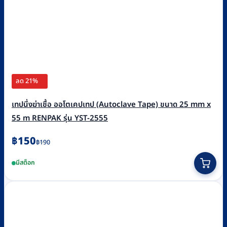
ลด 21%
เทปนึ่งฆ่าเชื้อ ออโตเคปเทป (Autoclave Tape) ขนาด 25 mm x
55 m RENPAK รุ่น YST-2555
Original
Current
฿
150
฿
190
price
price
มีสต็อก
was:
is:
฿190.
฿150.