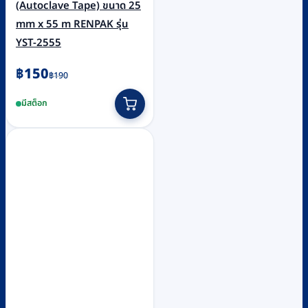
(Autoclave Tape) ขนาด 25
mm x 55 m RENPAK รุ่น
YST-2555
Original
Current
฿
150
฿
190
price
price
มีสต็อก
was:
is:
฿190.
฿150.