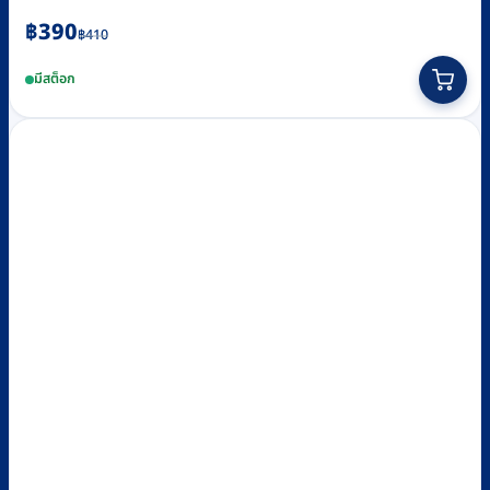
Original
Current
฿
390
฿
410
price
price
มีสต็อก
was:
is:
฿410.
฿390.