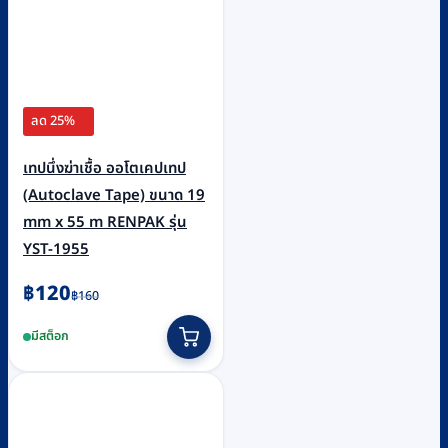
ลด 25%
เทปนึ่งฆ่าเชื้อ ออโตเคปเทป
(Autoclave Tape) ขนาด 19
mm x 55 m RENPAK รุ่น
YST-1955
Original
Current
฿
120
฿
160
price
price
มีสต็อก
was:
is:
฿160.
฿120.