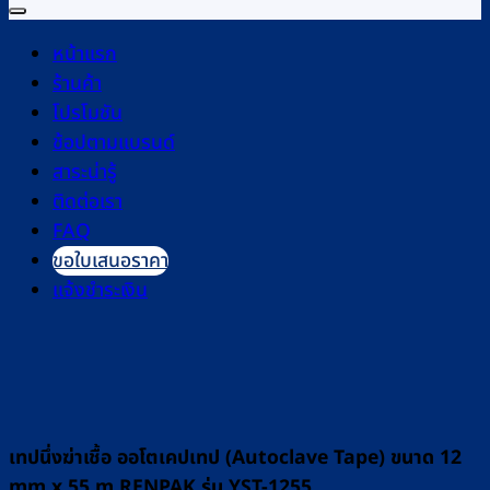
หน้าแรก
ร้านค้า
โปรโมชัน
ช้อปตามแบรนด์
สาระน่ารู้
ติดต่อเรา
FAQ
ขอใบเสนอราคา
แจ้งชำระเงิน
เทปนึ่งฆ่าเชื้อ ออโตเคปเทป (Autoclave Tape) ขนาด 12
mm x 55 m RENPAK รุ่น YST-1255