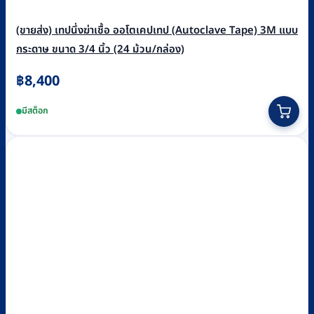
(ขายส่ง) เทปนึ่งฆ่าเชื้อ ออโตเคปเทป (Autoclave Tape) 3M แบบ
กระดาษ ขนาด 3/4 นิ้ว (24 ม้วน/กล่อง)
฿
8,400
มีสต็อก