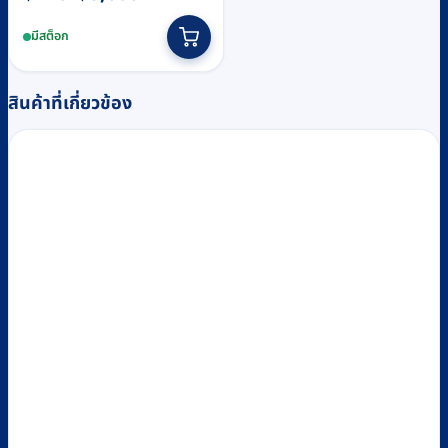
range:
This
มีสต็อก
฿440
product
through
has
฿3,000
multiple
สินค้าที่เกี่ยวข้อง
variants.
The
options
may
be
chosen
on
the
product
page