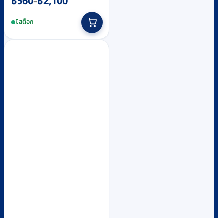
Price
฿
560
฿
2,100
–
range:
This
มีสต็อก
฿560
product
through
has
฿2,100
multiple
variants.
The
options
may
be
chosen
on
the
product
page