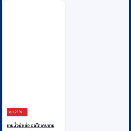
ลด 21%
เทปนึ่งฆ่าเชื้อ ออโตเคปเทป