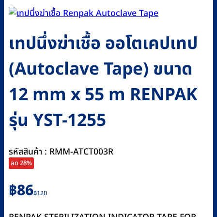
เทปนึ่งฆ่าเชื้อ ออโตเคปเทป
(Autoclave Tape) ขนาด
12 mm x 55 m RENPAK
รุ่น YST-1255
รหัสสินค้า : RMM-ATCT003R
ลด 28%
Original
Current
฿
86
฿
120
price
price
was:
is: