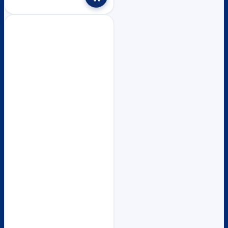
through
has
multiple
฿47,400
variants.
The
options
may
be
chosen
on
the
product
page