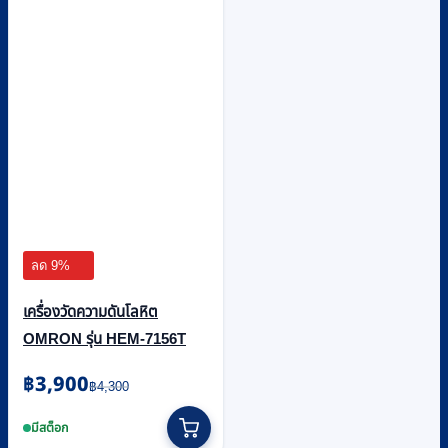
ลด 9%
เครื่องวัดความดันโลหิต
OMRON รุ่น HEM-7156T
Original
Current
฿
3,900
฿
4,300
price
price
was:
is:
มีสต็อก
฿4,300.
฿3,900.