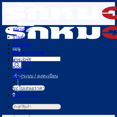
ข้าม
ไป
ยัง
เนื้อหา
หน้าแรก
ร้านค้า
โปรโมชัน
เมนู
ช้อปตามแบรนด์
Products
สาระน่ารู้
search
ติดต่อเรา
FAQ
เข้าสู่ระบบ / ลงทะเบียน
ขอใบเสนอราคา
0
แจ้งชำระเงิน
ตะกร้าสินค้า
ค้นหา: