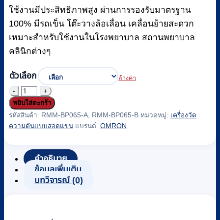
ใช้งานมีประสิทธิภาพสูง ผ่านการรองรับมาตรฐาน
100% มีรถเข็น โต๊ะวางล้อเลื่อน เคลื่อนย้ายสะดวก
เหมาะสำหรับใช้งานในโรงพยาบาล สถานพยาบาล
คลินิกต่างๆ
ตัวเลือก
ล้างค่า
จำนวน
หยิบใส่ตะกร้า
เครื่อง
รหัสสินค้า:
RMM-BP065-A, RMM-BP065-B
หมวดหมู่:
เครื่องวัด
วัด
ความดันแบบสอดแขน
แบรนด์:
OMRON
ความ
ดัน
คำอธิบาย
อัตโนมัติ
ข้อมูลเพิ่มเติม
แบบ
บทวิจารณ์ (0)
สอด
แขน
ยี่ห้อ