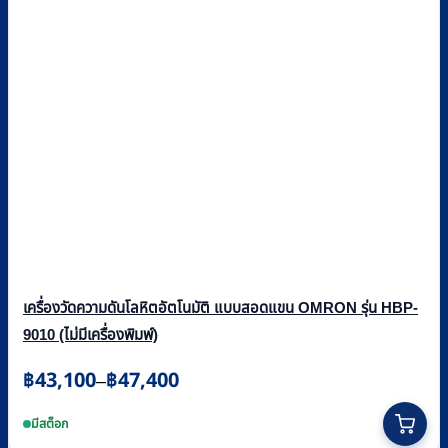
เครื่องวัดความดันโลหิตอัตโนมัติ แบบสอดแขน OMRON รุ่น HBP-
9010 (ไม่มีเครื่องพิมพ์)
Price
฿
43,100
฿
47,400
–
range:
This
฿43,100
product
มีสต็อก
through
has