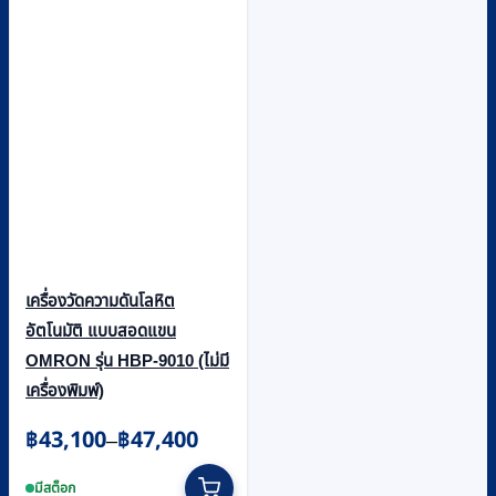
เครื่องวัดความดันโลหิต
อัตโนมัติ แบบสอดแขน
OMRON รุ่น HBP-9010 (ไม่มี
เครื่องพิมพ์)
Price
฿
43,100
฿
47,400
–
range:
This
฿43,100
product
มีสต็อก