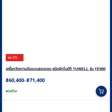
ลด 2%
เครื่องวัดความดันแบบสอดแขน ชนิดอัตโนมัติ YUWELL รุ่น YE990
Price
฿
60,400
฿
71,400
–
range:
This
฿60,400
product
มีสต็อก
through
has
multiple
฿71,400
variants.