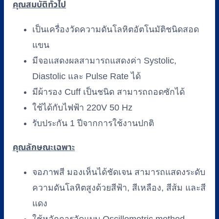
คุณสมบัติทั่วไป
Omron
รุ่น
เป็นเครื่องวัดความดันโลหิตอัตโนมัติชนิดสอด
HBP-
9031
แขน
พร้อม
มีจอแสดงผลสามารถแสดงค่า Systolic,
รถ
Diastolic และ Pulse Rate ได้
เข็น
มีผ้ารอง Cuff เป็นชนิด สามารถถอดซักได้
โต๊ะ
ใช้ได้กับไฟฟ้า 220V 50 Hz
วาง
(จอสี)
รับประกัน 1 ปีจากการใช้งานปกติ
ชิ้น
คุณลักษณะเฉพาะ
จอภาพสี มองเห็นได้ชัดเจน สามารถแสดงระดับ
ความดันโลหิตสูงด้วยสีฟ้า, สีเหลือง, สีส้ม และสี
แดง