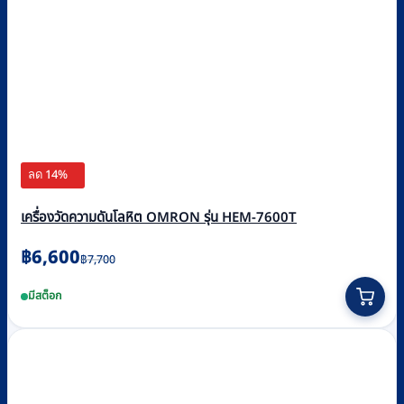
ลด 14%
เครื่องวัดความดันโลหิต OMRON รุ่น HEM-7600T
Original
Current
฿
6,600
฿
7,700
price
price
มีสต็อก
was:
is:
฿7,700.
฿6,600.