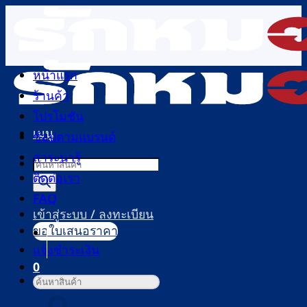
ข้าม
ไป
ยัง
เนื้อหา
หน้าแรก
ร้านค้า
โปรโมชัน
เมนู
ช้อปตามแบรนด์
สาระน่ารู้
Products
ติดต่อเรา
search
FAQ
เข้าสู่ระบบ / ลงทะเบียน
ขอใบเสนอราคา
แจ้งชำระเงิน
0
ค้นหา:
ตะกร้าสินค้า