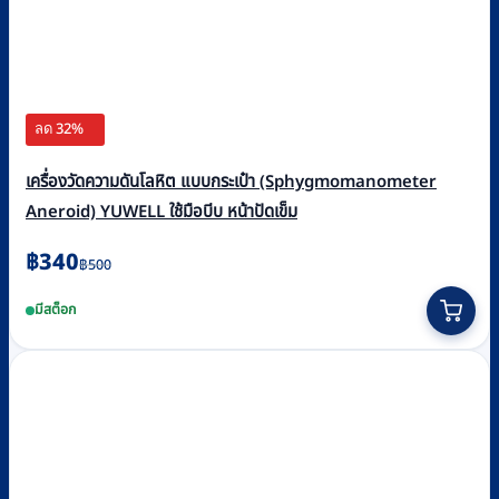
ลด 32%
เครื่องวัดความดันโลหิต แบบกระเป๋า (Sphygmomanometer
Aneroid) YUWELL ใช้มือบีบ หน้าปัดเข็ม
Original
Current
฿
340
฿
500
price
price
มีสต็อก
was:
is:
฿500.
฿340.