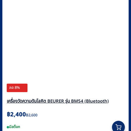
ลด 8%
เครื่องวัดความดันโลหิต BEURER รุ่น BM54 (Bluetooth)
Original
Current
฿
2,400
฿
2,600
price
price
มีสต็อก
was:
is: