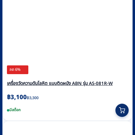
ลด 6%
เครื่องวัดความดันโลหิต แบบติดผนัง ABN รุ่น AS-081R-W
Original
Current
฿
3,100
฿
3,300
price
price
มีสต็อก
was:
is:
฿3,300.
฿3,100.