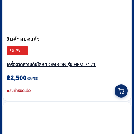
สินค้าหมดแล้ว
ลด 7%
เครื่องวัดความดันโลหิต OMRON รุ่น HEM-7121
Original
Current
฿
2,500
฿
2,700
price
price
สินค้าหมดแล้ว
was:
is:
฿2,700.
฿2,500.