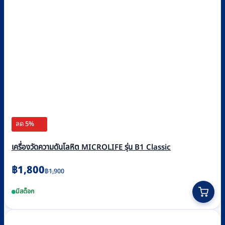
ลด 5%
เครื่องวัดความดันโลหิต MICROLIFE รุ่น B1 Classic
Original
Current
฿
1,800
฿
1,900
price
price
มีสต็อก
was:
is:
฿1,900.
฿1,800.