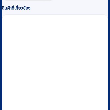
฿9,630.
฿8,800.
สินค้าที่เกี่ยวข้อง