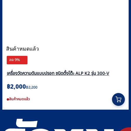
สินค้าหมดแล้ว
ลด 9%
เครื่องวัดความดันแบบปรอท ชนิดตั้งโต๊ะ ALP K2 รุ่น 300-V
Original
Current
฿
2,000
฿
2,200
price
price
สินค้าหมดแล้ว
was:
is:
฿2,200.
฿2,000.