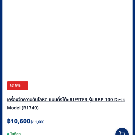
ลด 9%
เครื่องวัดความดันโลหิต แบบตั้งโต๊ะ RIESTER รุ่น RBP-100 Desk
Model (R1740)
Original
Current
฿
10,600
฿
11,600
price
price
มีสต็อก