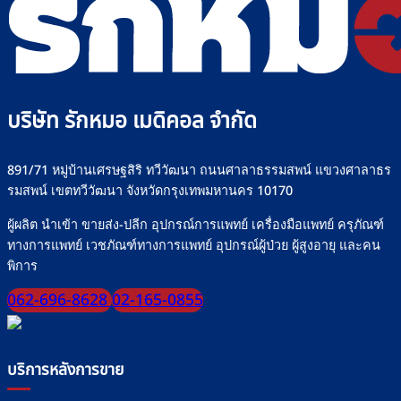
บริษัท รักหมอ เมดิคอล จำกัด
891/71 หมู่บ้านเศรษฐสิริ ทวีวัฒนา ถนนศาลาธรรมสพน์ แขวงศาลาธร
รมสพน์ เขตทวีวัฒนา จังหวัดกรุงเทพมหานคร 10170
ผู้ผลิต นำเข้า ขายส่ง-ปลีก อุปกรณ์การแพทย์ เครื่องมือแพทย์ ครุภัณฑ์
ทางการแพทย์ เวชภัณฑ์ทางการแพทย์ อุปกรณ์ผู้ป่วย ผู้สูงอายุ และคน
พิการ
062-696-8628
02-165-0855
บริการหลังการขาย