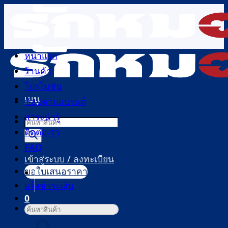
ข้าม
ไป
ยัง
เนื้อหา
หน้าแรก
ร้านค้า
โปรโมชัน
เมนู
ช้อปตามแบรนด์
สาระน่ารู้
Products
ติดต่อเรา
search
FAQ
เข้าสู่ระบบ / ลงทะเบียน
ขอใบเสนอราคา
แจ้งชำระเงิน
0
ค้นหา:
ตะกร้าสินค้า