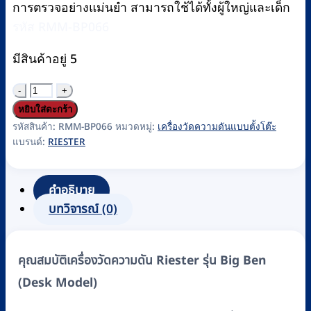
การตรวจอย่างแม่นยำ สามารถใช้ได้ทั้งผู้ใหญ่และเด็ก
รหัส RMM-BP066
มีสินค้าอยู่ 5
จำนวน
เครื่อง
หยิบใส่ตะกร้า
วัด
รหัสสินค้า:
RMM-BP066
หมวดหมู่:
เครื่องวัดความดันแบบตั้งโต๊ะ
แบรนด์:
RIESTER
ความ
ดัน
แบบ
คำอธิบาย
เข็ม
บทวิจารณ์ (0)
ชนิด
ตั้ง
คุณสมบัติเครื่องวัดความดัน Riester รุ่น Big Ben
โต๊ะ
(Desk Model)
รุ่น
Big