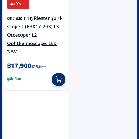
ลด 9%
ชุดตรวจ ตา หู Riester รุ่น ri-
scope L (R3817-203) L3
Otoscope/ L2
Ophthalmoscope, LED
3.5V
Original
Current
฿
17,900
฿
19,630
price
price
มีสต็อก
was:
is:
฿19,630.
฿17,900.