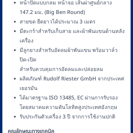
หน้าปัดแบบกลม หน้าจอ เส้นผ่าศูนย์กลาง
Ben
147.2 มม. (Big Ben Round)
(Desk
Model)
สายขด ยืดยาวได้ประมาณ 3 เมตร
ยี่ห้อ
มีตะกร้าสำหรับเก็บสาย และผ้าพันแขนด้านหลัง
Riester
เครื่อง
(หน้า
มีลูกยางสำหรับอัดลมผ้าพันแขน พร้อมวาล์ว
ปัด
ปิด-เปิด
กลม)
สำหรับควบคุมการอัดลมและปล่อยลม
ชิ้น
ผลิตภัณฑ์ Rudolf Riester GmbH จากประเทศ
เยอรมัน
ได้มาตรฐาน ISO 13485, EC ผ่านการรับรอง
โดยสมาคมความดันโลหิตสูงประเทศอังกฤษ
รับประกันตัวเครื่อง 3 ปี จากการใช้งานปกติ
คุณลักษณะทางเทคนิค