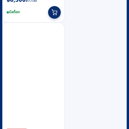
฿
7,130
price
price
มีสต็อก
was:
is:
฿7,130.
฿6,500.