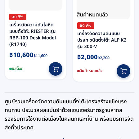
สินค้าหมดแล้ว
ลด 9%
เครื่องวัดความดันโลหิต
ลด 9%
แบบตั้งโต๊ะ RIESTER รุ่น
เครื่องวัดความดันแบบ
RBP-100 Desk Model
ปรอท ชนิดตั้งโต๊ะ ALP K2
(R1740)
รุ่น 300-V
Original
Current
฿
10,600
Original
Current
฿
2,000
฿
11,600
฿
2,200
price
price
price
price
was:
is:
มีสต็อก
was:
is:
สินค้าหมดแล้ว
฿11,600.
฿10,600.
฿2,200.
฿2,000.
ศูนย์รวมเครื่องวัดความดันแบบตั้งโต๊ะโครงสร้างแข็งแรง
ทนทาน ประมวลผลแม่นยำด้วยเซนเซอร์มาตรฐานสากล
รองรับการใช้งานต่อเนื่องในคลินิกและที่บ้าน พร้อมบริการจัด
ส่งทั่วประเทศ