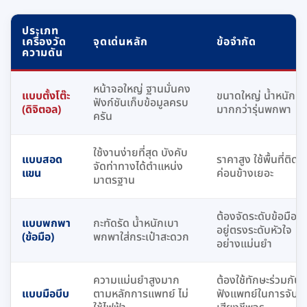
ประเภท
เครื่องวัด
จุดเด่นหลัก
ข้อจำกัด
ความดัน
หน้าจอใหญ่ ฐานมั่นคง
แบบตั้งโต๊ะ
ขนาดใหญ่ น้ำหนัก
ฟังก์ชันเก็บข้อมูลครบ
(ดิจิตอล)
มากกว่ารุ่นพกพา
ครัน
ใช้งานง่ายที่สุด บังคับ
แบบสอด
ราคาสูง ใช้พื้นที่ติดตั
จัดท่าทางได้ตำแหน่ง
แขน
ค่อนข้างเยอะ
มาตรฐาน
ต้องจัดระดับข้อมือให้
แบบพกพา
กะทัดรัด น้ำหนักเบา
อยู่ตรงระดับหัวใจ
(ข้อมือ)
พกพาใส่กระเป๋าสะดวก
อย่างแม่นยำ
ความแม่นยำสูงมาก
ต้องใช้ทักษะร่วมกับหู
แบบมือบีบ
ตามหลักการแพทย์ ไม่
ฟังแพทย์ในการจับ