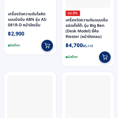
ลด 8%
เครื่องวัดความดันโลหิต
แบบมือบีบ ABN รุ่น AS-
เครื่องวัดความดันแบบเข็ม
081R-D หน้าปัดเข็ม
ชนิดตั้งโต๊ะ รุ่น Big Ben
(Desk Model) ยี่ห้อ
฿
2,900
Riester (หน้าปัดกลม)
Original
Current
฿
4,700
มีสต็อก
฿
5,110
price
price
was:
is:
มีสต็อก
฿5,110.
฿4,700.