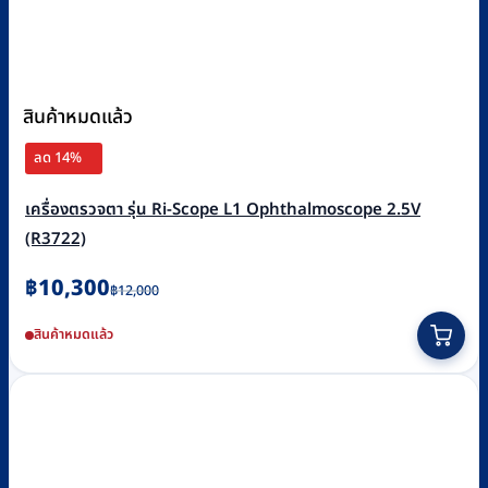
สินค้าหมดแล้ว
ลด 14%
เครื่องตรวจตา รุ่น Ri-Scope L1 Ophthalmoscope 2.5V
(R3722)
Original
Current
฿
10,300
฿
12,000
price
price
สินค้าหมดแล้ว
was:
is:
฿12,000.
฿10,300.