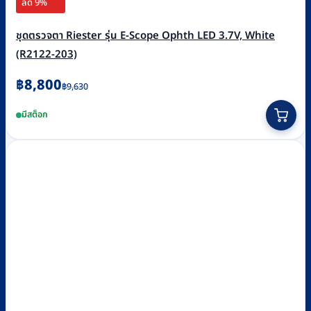
ลด 9%
ชุดตรวจตา Riester รุ่น E-Scope Ophth LED 3.7V, White
(R2122-203)
Original
Current
฿
8,800
฿
9,630
price
price
มีสต็อก
was:
is:
฿9,630.
฿8,800.