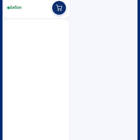
price
price
มีสต็อก
was:
is:
฿6,230.
฿5,700.