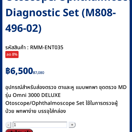
Diagnostic Set (M808-
496-02)
รหัสสินค้า : RMM-ENT035
ลด 8%
Original
Current
฿
6,500
฿
7,080
price
price
was:
is:
อุปกรณ์สำหรับส่องตรวจ ตาและหู แบบพกพา ชุดตรวจ MD
฿7,080.
฿6,500.
รุ่น Omni 3000 DELUXE
Otoscope/Ophthalmoscope Set ใช้ในการตรวจผู้
ป่วย พกพาง่าย บรรจุใส่กล่อง
จำนวน