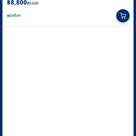
Original
Current
฿
8,800
฿
9,630
price
price
มีสต็อก
was:
is:
฿9,630.
฿8,800.