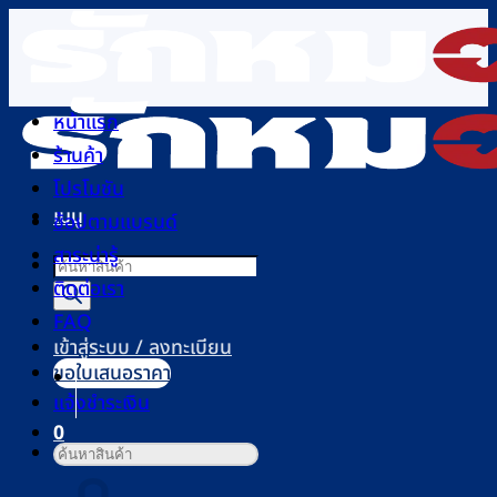
ข้าม
ไป
ยัง
เนื้อหา
หน้าแรก
ร้านค้า
โปรโมชัน
เมนู
ช้อปตามแบรนด์
สาระน่ารู้
Products
ติดต่อเรา
search
FAQ
เข้าสู่ระบบ / ลงทะเบียน
ขอใบเสนอราคา
แจ้งชำระเงิน
0
ค้นหา:
ตะกร้าสินค้า