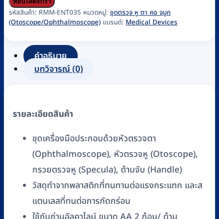
ชุด
หยิบใส่ตะกร้า
ตรวจ
รหัสสินค้า:
RMM-ENT035
หมวดหมู่:
ชุดตรวจ หู ตา คอ จมูก
(Otoscope/Ophthalmoscope)
แบรนด์:
Medical Devices
ตา
หู
รุ่น
คำอธิบาย
Omni
บทวิจารณ์ (0)
3000
Deluxe
Otoscope/Ophthalmoscope
รายละเอียดสินค้า
Diagnostic
Set
ชุดเครื่องมือประกอบด้วยหัวตรวจตา
(M808-
(Ophthalmoscope), หัวตรวจหู (Otoscope),
496-
กรวยตรวจหู (Specula), ด้ามจับ (Handle)
02)
ชิ้น
วัสดุทำจากพลาสติกที่ทนทานต่อแรงกระแทก และส
แตนเลสที่ทนต่อการกัดกร่อน
ใช้กับถ่านอัลคาไลน์ ขนาด AA 2 ก้อน/ ด้าม