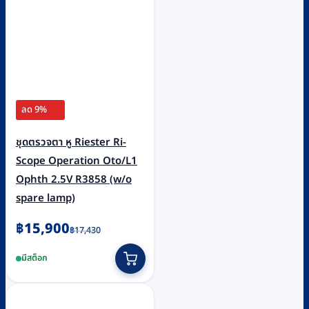
ลด 9%
ชุดตรวจตา หู Riester Ri-
Scope Operation Oto/L1
Ophth 2.5V R3858 (w/o
spare lamp)
Original
Current
฿
15,900
฿
17,430
price
price
มีสต็อก
was:
is:
฿17,430.
฿15,900.