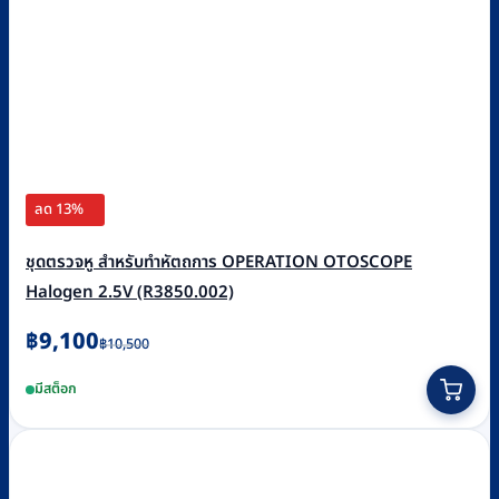
ลด 13%
ชุดตรวจหู สำหรับทำหัตถการ OPERATION OTOSCOPE
Halogen 2.5V (R3850.002)
Original
Current
฿
9,100
฿
10,500
price
price
มีสต็อก
was:
is:
฿10,500.
฿9,100.