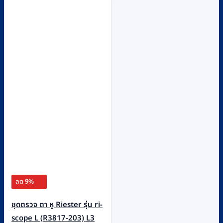
ลด 9%
ชุดตรวจ ตา หู Riester รุ่น ri-
scope L (R3817-203) L3