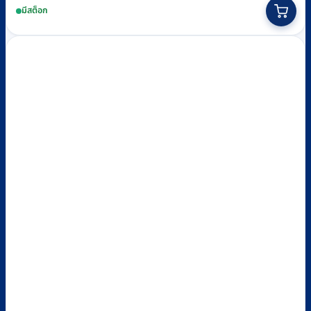
มีสต็อก
was:
is:
฿15,150.
฿13,800.