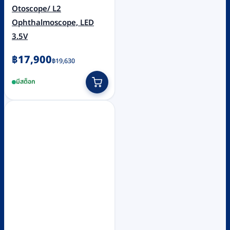
Otoscope/ L2
Ophthalmoscope, LED
3.5V
Original
Current
฿
17,900
฿
19,630
price
price
มีสต็อก
was:
is:
฿19,630.
฿17,900.