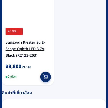
ลด 9%
ชุดตรวจตา Riester รุ่น E-
Scope Ophth LED 3.7V,
Black (R2123-203)
Original
Current
฿
8,800
฿
9,630
price
price
มีสต็อก
was:
is:
฿9,630.
฿8,800.
สินค้าที่เกี่ยวข้อง