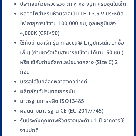
Deluxe
ประกอบด้วยหัวตรวจ ตา หู คอ จมูก ครบชุดในเซ็ต
L3
หลอดไฟสำหรับหัวตรวจเป็น LED 3.5 V ประหยัด
Otoscope/
ไฟ อายุการใช้งาน 100,000 ชม, อุณหภูมิแสง
L2
Ophthalmoscope,
4,000K (CRI>90)
LED
ใช้กับถ่านชาร์ท รุ่น ri-accu® L (อุปกรณ์เลือกซื้อ
3.5V
เพิ่ม) (ถ่านชาร์จเต็มสามารถใช้งานได้นาน 50 ชม.)
(R3820-
หรือ ใช้กับถ่านอัลคาไลน์ขนาดกลาง (Size C) 2
203)
ก้อน
ชิ้น
บรรจุใส่ในกล่องพลาสติกอย่างดี
ผลิตภัณฑ์ประเทศเยอรมัน
มาตรฐานการผลิต ISO13485
ผลิตตามมาตรฐาน CE (EU 2017/745)
รับประกันคุณภาพหัวตรวจและด้าม 1 ปี จากการใช้
งานปกติ