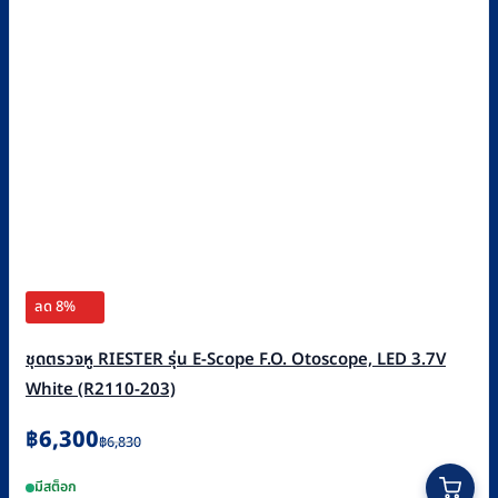
ลด 8%
ชุดตรวจหู RIESTER รุ่น E-Scope F.O. Otoscope, LED 3.7V
White (R2110-203)
Original
Current
฿
6,300
฿
6,830
price
price
มีสต็อก
was:
is: