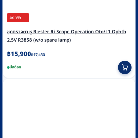
ลด 9%
ชุดตรวจตา หู Riester Ri-Scope Operation Oto/L1 Ophth
2.5V R3858 (w/o spare lamp)
Original
Current
฿
15,900
฿
17,430
price
price
มีสต็อก
was:
is:
฿17,430.
฿15,900.