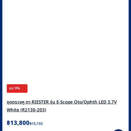
ลด 9%
ชุดตรวจหู ตา RIESTER รุ่น E-Scope Oto/Ophth LED 3.7V
White (R2130-203)
Original
Current
฿
13,800
฿
15,150
price
price