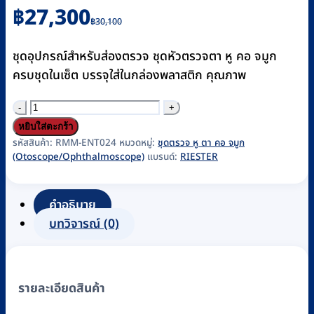
Original
Current
฿
27,300
฿
30,100
price
price
was:
is:
ชุดอุปกรณ์สำหรับส่องตรวจ ชุดหัวตรวจตา หู คอ จมูก
฿30,100.
฿27,300.
ครบชุดในเซ็ต บรรจุใส่ในกล่องพลาสติก คุณภาพ
จำนวน
ชุด
หยิบใส่ตะกร้า
ตรวจ
รหัสสินค้า:
RMM-ENT024
หมวดหมู่:
ชุดตรวจ หู ตา คอ จมูก
(Otoscope/Ophthalmoscope)
แบรนด์:
RIESTER
หู
ตา
คอ
คำอธิบาย
จมูก
บทวิจารณ์ (0)
RIESTER
รุ่น
Ri-
รายละเอียดสินค้า
Scope