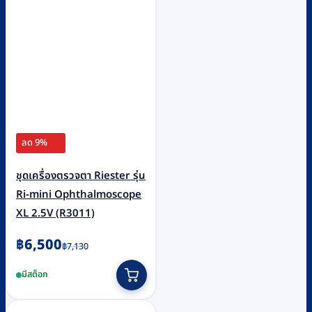
ลด 9%
ชุดเครื่องตรวจตา Riester รุ่น
Ri-mini Ophthalmoscope
XL 2.5V (R3011)
Original
Current
฿
6,500
฿
7,130
price
price
มีสต็อก
was:
is:
฿7,130.
฿6,500.