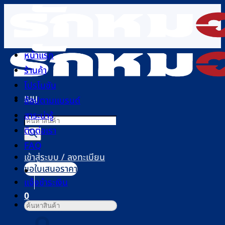
ข้าม
ไป
ยัง
เนื้อหา
หน้าแรก
ร้านค้า
โปรโมชัน
เมนู
ช้อปตามแบรนด์
สาระน่ารู้
Products
ติดต่อเรา
search
FAQ
เข้าสู่ระบบ / ลงทะเบียน
ขอใบเสนอราคา
แจ้งชำระเงิน
0
ค้นหา:
ตะกร้าสินค้า