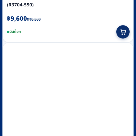
(R3704-550)
Original
Current
฿
9,600
฿
10,500
price
price
มีสต็อก
was:
is:
฿10,500.
฿9,600.