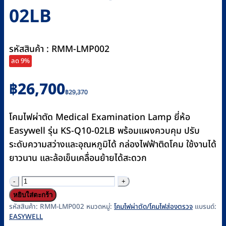
02LB
รหัสสินค้า : RMM-LMP002
ลด 9%
Original
Current
฿
26,700
฿
29,370
price
price
was:
is:
โคมไฟผ่าตัด Medical Examination Lamp ยี่ห้อ
฿29,370.
฿26,700.
Easywell รุ่น KS-Q10-02LB พร้อมแผงควบคุม ปรับ
ระดับความสว่างและอุณหภูมิได้ กล่องไฟฟ้าติดโคม ใช้งานได้
ยาวนาน และล้อเข็นเคลื่อนย้ายได้สะดวก
จำนวน
โคม
หยิบใส่ตะกร้า
ไฟ
รหัสสินค้า:
RMM-LMP002
หมวดหมู่:
โคมไฟผ่าตัด/โคมไฟส่องตรวจ
แบรนด์:
EASYWELL
ผ่าตัด