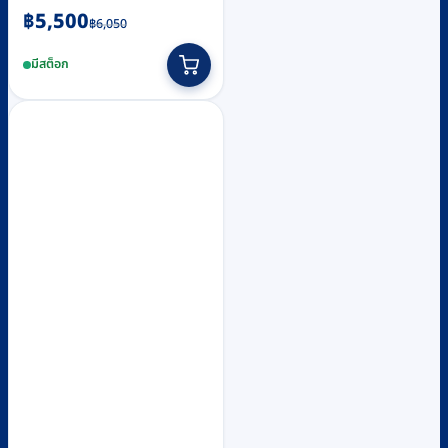
Original
Current
฿
5,500
฿
6,050
price
price
มีสต็อก
was:
is:
฿6,050.
฿5,500.