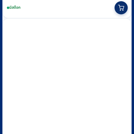
price
price
มีสต็อก
was:
is:
฿7,070.
฿6,600.