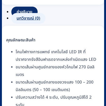
LED
ยี่ห้อ
คำอธิบาย
EASYWELL
บทวิจารณ์ (0)
รุ่น
KS-
Q10-
คุณลักษณะสินค้า
02LB
ชิ้น
โคมไฟทางการแพทย์ เทคโนโลยี LED IR ที่
ปราศจากรังสีอินฟาเรดจากแหล่งกำเนิดแสง LED
ขนาดเส้นผ่านศูนย์กลางของหัวโคมไฟ 270 มิลลิ
เบตร
ขนาดเส้นผ่านศูนย์กลางของวงแสง 100 – 200
มิลลิเมตร (50 – 100 เชนติเมตร)
ปรับความสว่างได้ 4 ระดับ, ปรับอุณหภูมิสีได้ 2
ระดับ