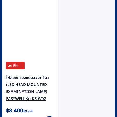
ลด 9%
ไฟส่องตรวจแบบสวมศรีษะ
(LED HEAD MOUNTED
EXAMINATION LAMP)
EASYWELL รุ่น KS-W02
Original
Current
฿
8,400
฿
9,200