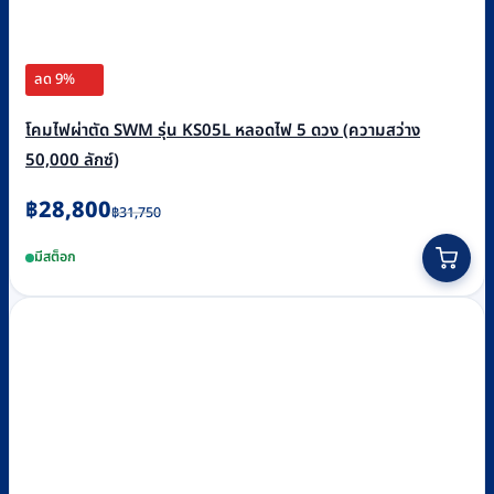
ลด 9%
โคมไฟผ่าตัด SWM รุ่น KS05L หลอดไฟ 5 ดวง (ความสว่าง
50,000 ลักซ์)
Original
Current
฿
28,800
฿
31,750
price
price
มีสต็อก
was:
is:
฿31,750.
฿28,800.