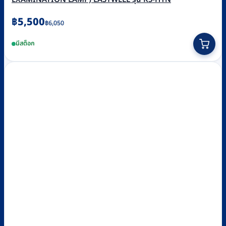
Original
Current
฿
5,500
฿
6,050
price
price
มีสต็อก
was:
is:
฿6,050.
฿5,500.