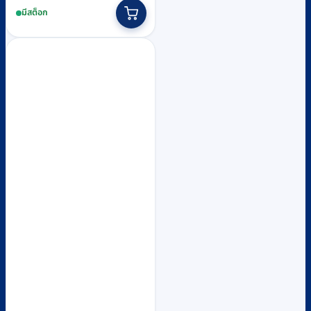
price
price
มีสต็อก
was:
is:
฿9,200.
฿8,400.