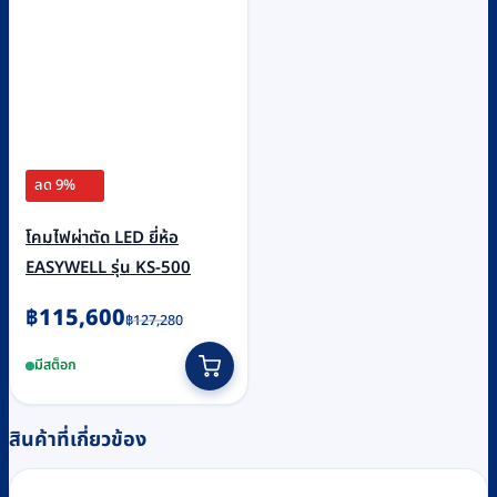
ลด 9%
โคมไฟผ่าตัด LED ยี่ห้อ
EASYWELL รุ่น KS-500
Original
Current
฿
115,600
฿
127,280
price
price
มีสต็อก
was:
is:
฿127,280.
฿115,600.
สินค้าที่เกี่ยวข้อง