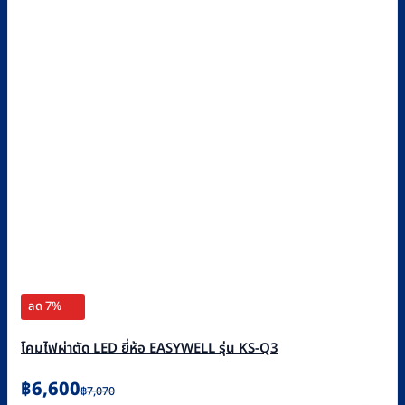
ลด 7%
โคมไฟผ่าตัด LED ยี่ห้อ EASYWELL รุ่น KS-Q3
Original
Current
฿
6,600
฿
7,070