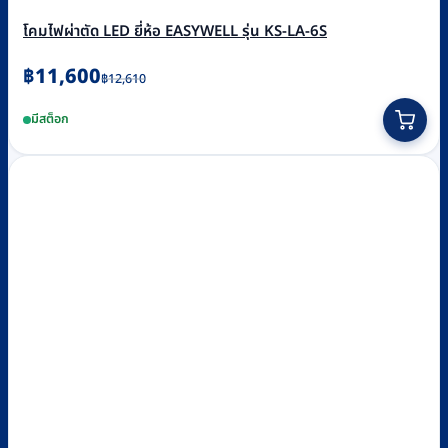
โคมไฟผ่าตัด LED ยี่ห้อ EASYWELL รุ่น KS-LA-6S
Original
Current
฿
11,600
฿
12,610
price
price
มีสต็อก
was:
is:
฿12,610.
฿11,600.