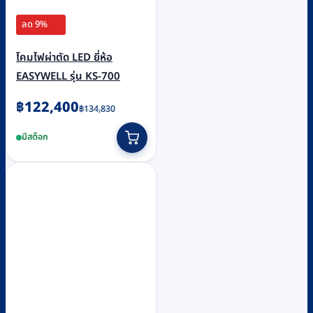
ลด 9%
โคมไฟผ่าตัด LED ยี่ห้อ
EASYWELL รุ่น KS-700
Original
Current
฿
122,400
฿
134,830
price
price
มีสต็อก
was:
is:
฿134,830.
฿122,400.