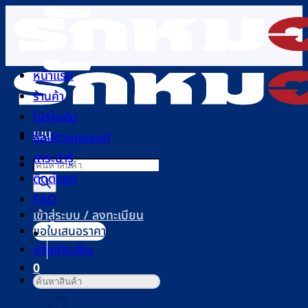
ข้าม
ไป
ยัง
เนื้อหา
หน้าแรก
ร้านค้า
โปรโมชัน
เมนู
ช้อปตามแบรนด์
สาระน่ารู้
Products
ติดต่อเรา
search
FAQ
เข้าสู่ระบบ / ลงทะเบียน
ขอใบเสนอราคา
แจ้งชำระเงิน
0
ค้นหา:
ตะกร้าสินค้า