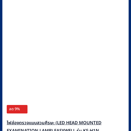
ลด 9%
ไฟส่องตรวจแบบสวมศีรษะ (LED HEAD MOUNTED
EXAMINATION LAMP) EASYWELL รุ่น KS-H1N