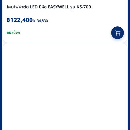
โคมไฟผ่าตัด LED ยี่ห้อ EASYWELL รุ่น KS-700
Original
Current
฿
122,400
฿
134,830
price
price
มีสต็อก
was:
is:
฿134,830.
฿122,400.