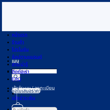
ข้าม
ไป
ยัง
เนื้อหา
หน้าแรก
ร้านค้า
โปรโมชัน
ช้อปตามแบรนด์
เมนู
สาระน่ารู้
Products
ติดต่อเรา
search
FAQ
เข้าสู่ระบบ / ลงทะเบียน
ขอใบเสนอราคา
แจ้งชำระเงิน
0
ค้นหา: