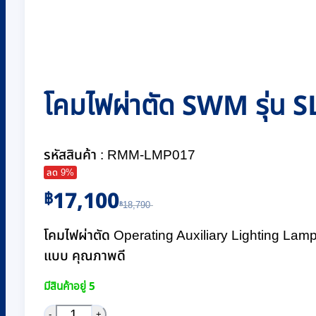
โคมไฟผ่าตัด SWM รุ่น 
รหัสสินค้า : RMM-LMP017
ลด 9%
Original
Current
17,100
฿
฿
18,790
price
price
was:
is:
โคมไฟผ่าตัด Operating Auxiliary Lighting La
฿18,790.
฿17,100.
แบบ คุณภาพดี
มีสินค้าอยู่ 5
จำนวน โคมไฟผ่าตัด SWM รุ่น SL-1193 ชิ้น