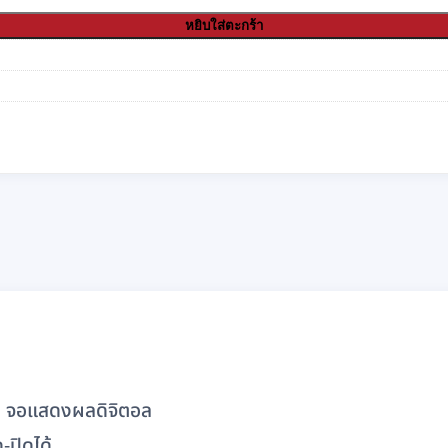
หยิบใส่ตะกร้า
, จอแสดงผลดิจิตอล
-ปิดได้