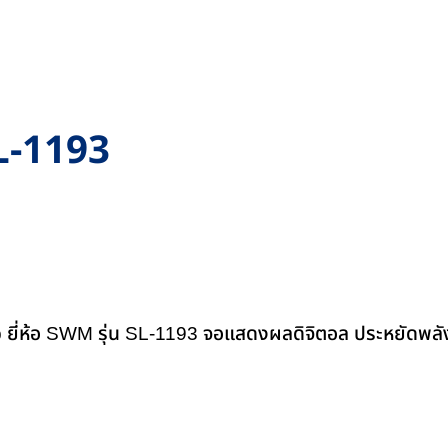
SL-1193
mp ยี่ห้อ SWM รุ่น SL-1193 จอแสดงผลดิจิตอล ประหยัดพล