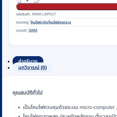
รหัสสินค้า:
RMM-LMP017
หมวดหมู่:
โคมไฟผ่าตัด/โคมไฟส่องตรวจ
แบรนด์:
SWM
คำอธิบาย
บทวิจารณ์ (0)
คุณสมบัติทั่วไป
เป็นโคมไฟควบคุมด้วยระบบ micro-computer 
โคมไฟคุณภาพสูง ประหยัดพลังงาน ตั้งเวลาเปิด