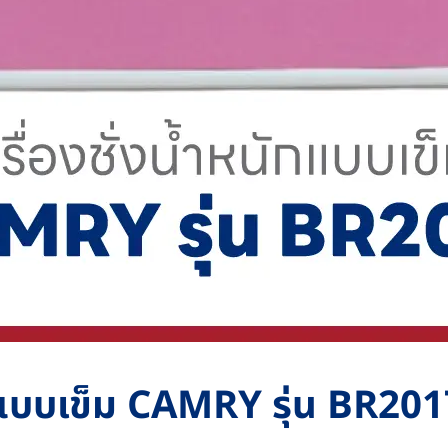
ล แบบเข็ม CAMRY รุ่น BR201