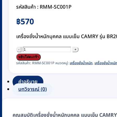
รหัสสินค้า : RMM-SC001P
฿
570
เครื่องชั่งน้ำหนักบุคคล แบบเข็ม CAMRY รุ่น BR20
จำนวน
เครื่อง
หยิบใส่ตะกร้า
ชั่ง
รหัสสินค้า:
RMM-SC001P
หมวดหมู่:
เครื่องชั่งน้ำหนัก
,
เครื่องชั่งน้ำหน
น้ำ
หนัก
คำอธิบาย
บุคคล
บทวิจารณ์ (0)
แบบ
เข็ม
CAMRY
คุณสมบัติเครื่องชั่งน้ำหนักบุคคล แบบเข็ม CAMRY