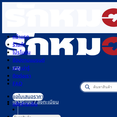
ข้าม
ไป
ยัง
เนื้อหา
หน้าแรก
ร้านค้า
โปรโมชัน
ช้อปตามแบรนด์
เมนู
สาระน่ารู้
ติดต่อเรา
FAQ
Products
search
ขอใบเสนอราคา
เข้าสู่ระบบ / ลงทะเบียน
แจ้งชำระเงิน
ค้นหา: