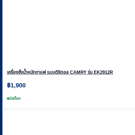
เครื่องชั่งน้ำหนักกาแฟ แบบดิจิตอล CAMRY รุ่น EK2912R
฿
1,900
มีสต็อก