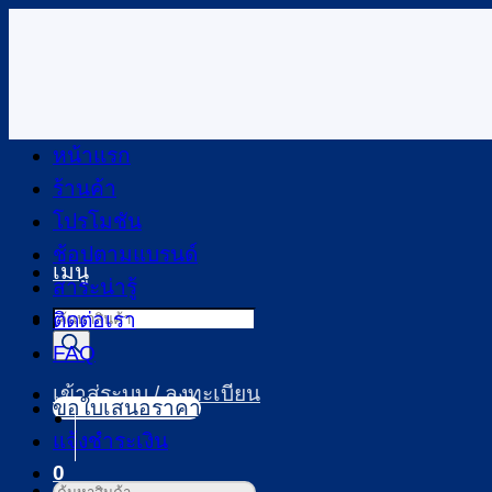
ข้าม
ไป
ยัง
เนื้อหา
หน้าแรก
ร้านค้า
โปรโมชัน
ช้อปตามแบรนด์
เมนู
สาระน่ารู้
Products
ติดต่อเรา
search
FAQ
เข้าสู่ระบบ / ลงทะเบียน
ขอใบเสนอราคา
แจ้งชำระเงิน
0