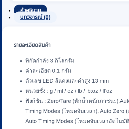
น้ำ
คำอธิบาย
หนัก
บทวิจารณ์ (0)
กาแฟ
แบบ
ดิจิตอล
CAMRY
รายละเอียดสินค้า
รุ่น
EK2912R
พิกัดกำลัง 3 กิโลกรัม
(ขายส่ง
ค่าละเอียด 0.1 กรัม
3
ตัวเลข LED สีแดงและดำสูง 13 mm
เครื่อง)
หน่วยชั่ง : g / ml / oz / lb / lb:oz / fl’oz
ชิ้น
ฟังก์ชัน : Zero/Tare (หักน้ำหนักภาชนะ),Auto o
Timing Modes (โหมดจับเวลา), Auto Zero (เคล
Auto Timing Modes (โหมดจับเวลาอัตโนมัติ