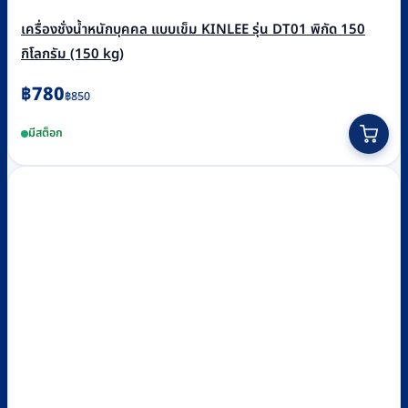
เครื่องชั่งน้ำหนักบุคคล แบบเข็ม KINLEE รุ่น DT01 พิกัด 150
กิโลกรัม (150 kg)
Original
Current
฿
780
฿
850
price
price
มีสต็อก
was:
is:
฿850.
฿780.