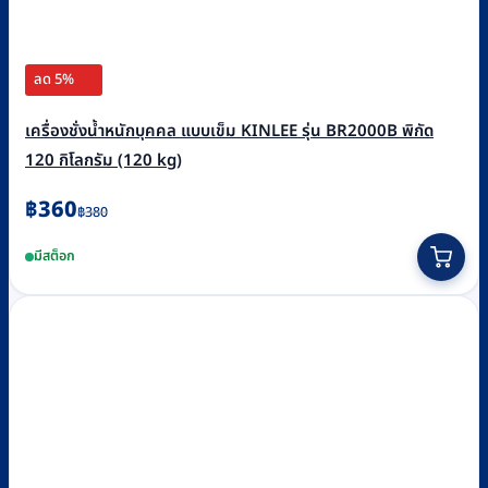
ลด 5%
เครื่องชั่งน้ำหนักบุคคล แบบเข็ม KINLEE รุ่น BR2000B พิกัด
120 กิโลกรัม (120 kg)
Original
Current
฿
360
฿
380
price
price
มีสต็อก
was:
is:
฿380.
฿360.