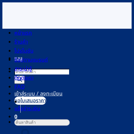
ข้าม
ไป
ยัง
เนื้อหา
หน้าแรก
ร้านค้า
โปรโมชัน
เมนู
ช้อปตามแบรนด์
สาระน่ารู้
Products
ติดต่อเรา
search
FAQ
เข้าสู่ระบบ / ลงทะเบียน
ขอใบเสนอราคา
แจ้งชำระเงิน
0
ค้นหา:
ตะกร้าสินค้า