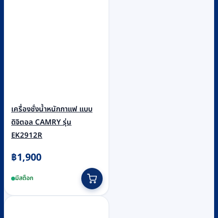
เครื่องชั่งน้ำหนักกาแฟ แบบ
ดิจิตอล CAMRY รุ่น
EK2912R
฿
1,900
มีสต็อก