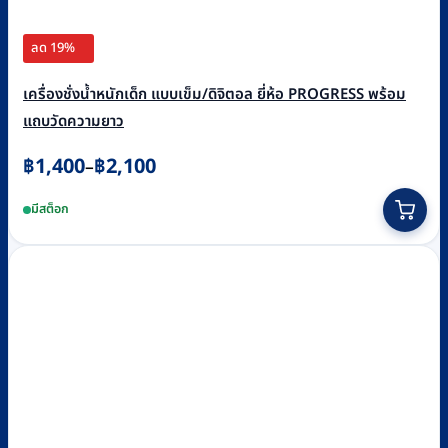
ลด 19%
เครื่องชั่งน้ำหนักเด็ก แบบเข็ม/ดิจิตอล ยี่ห้อ PROGRESS พร้อม
แถบวัดความยาว
Price
฿
1,400
฿
2,100
–
range:
This
มีสต็อก
฿1,400
product
through
has
฿2,100
multiple
variants.
The
options
may
be
chosen