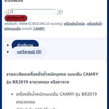
ระบบสปริง
จำนวน
เครื่อง
หยิบใส่ตะกร้า
ชั่ง
รหัสสินค้า:
RMM-SC002CIRCLE
หมวดหมู่:
เครื่องชั่งน้ำหนัก
,
เครื่องชั่งน้ำ
หนักแบบเข็ม
แบรนด์:
CAMRY
น้ำ
หนัก
บุคคล
คำอธิบาย
แบบ
บทวิจารณ์ (0)
เข็ม
CAMRY
รุ่น
รายละเอียดเครื่องชั่งน้ำหนักบุคคล แบบเข็ม CAMRY
BR2019
รุ่น BR2019 ลายวงกลม หรือตาราง
ลาย
วงกลม
เครื่องชั่งน้ำหนักแบบเข็ม CAMRY รุ่น BR2019
ชิ้น
ลายวงกลม