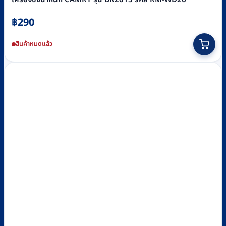
฿
290
This
สินค้าหมดแล้ว
product
has
multiple
variants.
The
options
may
be
chosen
on
the
product
page