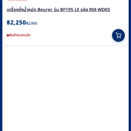
เครื่องชั่งน้ำหนัก Beurer รุ่น BF195 LE รหัส RM-WD05
Original
Current
฿
2,250
฿
2,950
price
price
สินค้าหมดแล้ว
was:
is:
฿2,950.
฿2,250.