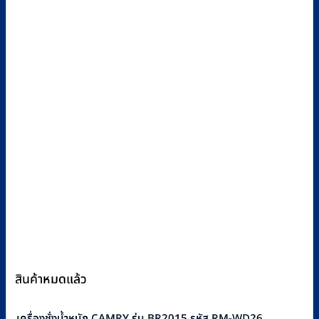
สินค้าหมดแล้ว
เครื่องชั่งน้ำหนัก CAMRY รุ่น BR2015 รหัส RM-WD26