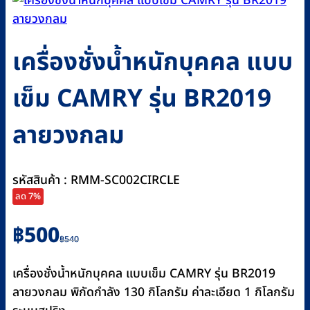
เครื่องชั่งน้ำหนักบุคคล แบบ
เข็ม CAMRY รุ่น BR2019
ลายวงกลม
รหัสสินค้า : RMM-SC002CIRCLE
ลด 7%
Original
Current
฿
500
฿
540
price
price
was:
is:
เครื่องชั่งน้ำหนักบุคคล แบบเข็ม CAMRY รุ่น BR2019
฿540.
฿500.
ลายวงกลม พิกัดกำลัง 130 กิโลกรัม ค่าละเอียด 1 กิโลกรัม