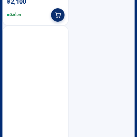
฿
2,100
มีสต็อก