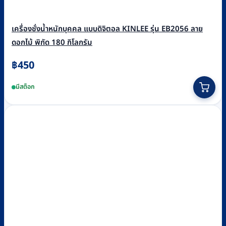
เครื่องชั่งน้ำหนักบุคคล แบบดิจิตอล KINLEE รุ่น EB2056 ลาย
ดอกไม้ พิกัด 180 กิโลกรัม
฿
450
มีสต็อก