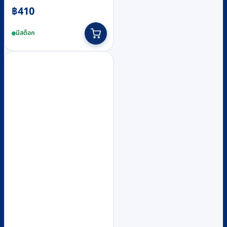
฿
410
มีสต็อก