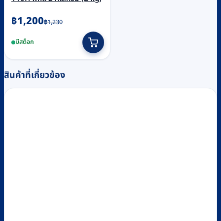
Original
Current
฿
1,200
฿
1,230
price
price
มีสต็อก
was:
is:
฿1,230.
฿1,200.
สินค้าที่เกี่ยวข้อง