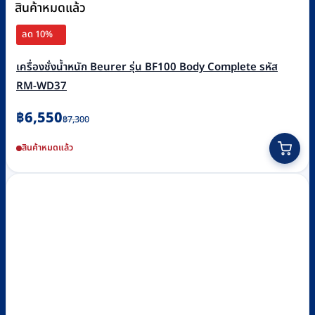
สินค้าหมดแล้ว
ลด 10%
เครื่องชั่งน้ำหนัก Beurer รุ่น BF100 Body Complete รหัส
RM-WD37
Original
Current
฿
6,550
฿
7,300
price
price
สินค้าหมดแล้ว
was:
is:
฿7,300.
฿6,550.