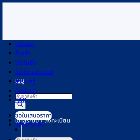
ข้าม
ไป
ยัง
เนื้อหา
หน้าแรก
ร้านค้า
โปรโมชัน
ช้อปตามแบรนด์
เมนู
สาระน่ารู้
ติดต่อเรา
Products
FAQ
search
ขอใบเสนอราคา
เข้าสู่ระบบ / ลงทะเบียน
แจ้งชำระเงิน
ค้นหา: