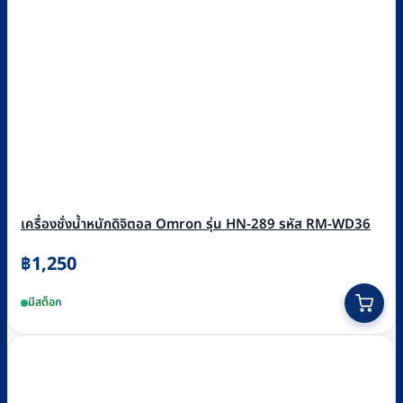
เครื่องชั่งน้ำหนักดิจิตอล Omron รุ่น HN-289 รหัส RM-WD36
฿
1,250
This
มีสต็อก
product
has
multiple
variants.