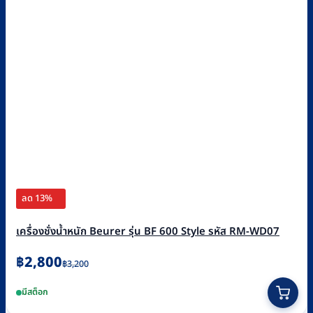
ลด 13%
เครื่องชั่งน้ำหนัก Beurer รุ่น BF 600 Style รหัส RM-WD07
Original
Current
฿
2,800
฿
3,200
price
price
มีสต็อก
was:
is: