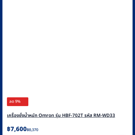
ลด 9%
เครื่องชั่งน้ำหนัก Omron รุ่น HBF-702T รหัส RM-WD33
Original
Current
฿
7,600
฿
8,370