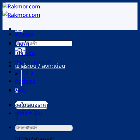
ข้าม
ไป
ยัง
เมนู
เนื้อหา
หน้าแรก
Products
ร้านค้า
search
โปรโมชัน
ช้อปตามแบรนด์
เข้าสู่ระบบ / ลงทะเบียน
สาระน่ารู้
ติดต่อเรา
0
FAQ
ตะกร้าสินค้า
ขอใบเสนอราคา
แจ้งชำระเงิน
ค้นหา:
ไม่มีสินค้าในตะกร้า