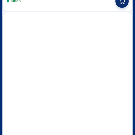
มีสต็อก
was:
is:
฿4,800.
฿4,100.