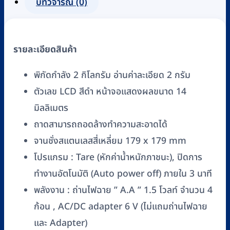
บทวิจารณ์ (0)
รุ่น
KD-
200
รายละเอียดสินค้า
จาน
ชั่ง
พิกัดกำลัง 2 กิโลกรัม อ่านค่าละเอียด 2 กรัม
ส
ตัวเลข LCD สีดำ หน้าจอแสดงผลขนาด 14
แตน
มิลลิเมตร
เลส
พิกัด
ถาดสามารถถอดล้างทำความสะอาดได้
2
จานชั่งสแตนเลสสี่เหลี่ยม 179 x 179 mm
กิโลกรัม
โปรแกรม : Tare (หักค่าน้ำหนักภาชนะ), ปิดการ
(2
ทำงานอัตโนมัติ (Auto power off) ภายใน 3 นาที
kg)
พลังงาน : ถ่านไฟฉาย ” A.A ” 1.5 โวลท์ จำนวน 4
ชิ้น
ก้อน , AC/DC adapter 6 V (ไม่แถมถ่านไฟฉาย
และ Adapter)