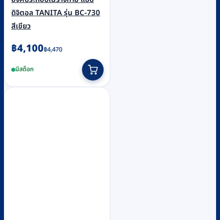
ดิจิตอล TANITA รุ่น BC-730
สีเขียว
Original
Current
฿
4,100
฿
4,470
price
price
มีสต็อก
was:
is:
฿4,470.
฿4,100.