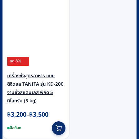
ลด 8%
เครื่องชั่งสูตรอาหาร แบบ
ดิจิตอล TANITA รุ่น KD-200
จานชั่งสแตนเลส พิกัด 5
กิโลกรัม (5 kg)
Price
฿
3,200
฿
3,500
–
range:
This
มีสต็อก
฿3,200
product