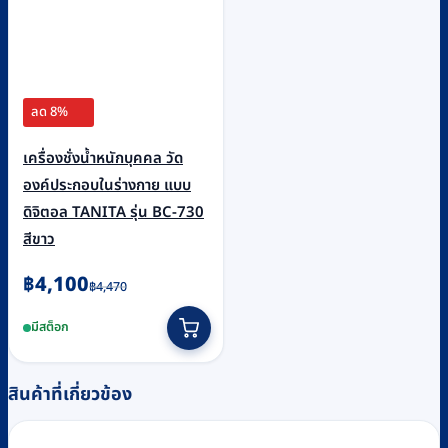
ลด 8%
เครื่องชั่งน้ำหนักบุคคล วัด
องค์ประกอบในร่างกาย แบบ
ดิจิตอล TANITA รุ่น BC-730
สีขาว
Original
Current
฿
4,100
฿
4,470
price
price
มีสต็อก
was:
is:
฿4,470.
฿4,100.
สินค้าที่เกี่ยวข้อง