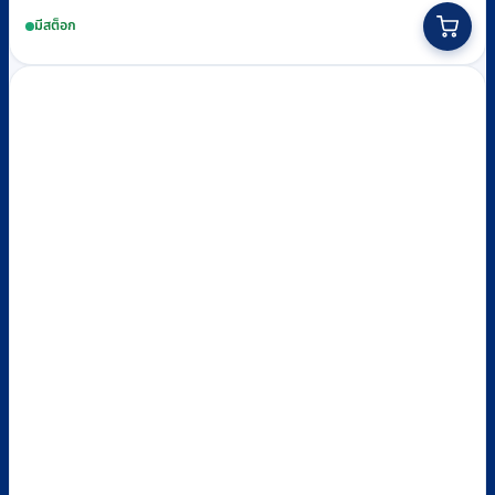
price
price
มีสต็อก
was:
is:
฿8,370.
฿7,600.