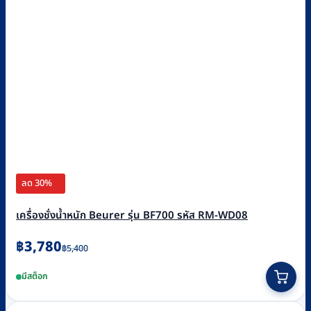
ลด 30%
เครื่องชั่งน้ำหนัก Beurer รุ่น BF700 รหัส RM-WD08
Original
Current
฿
3,780
฿
5,400
price
price
มีสต็อก
was:
is:
฿5,400.
฿3,780.