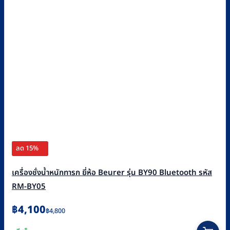
ลด 15%
เครื่องชั่งน้ำหนักทารก ยี่ห้อ Beurer รุ่น BY90 Bluetooth รหัส
RM-BY05
Original
Current
฿
4,100
฿
4,800
price
price