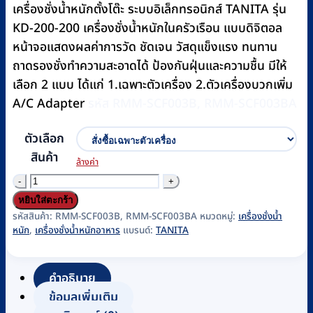
฿3,200
เครื่องชั่งน้ำหนักตั้งโต๊ะ ระบบอิเล็กทรอนิกส์ TANITA รุ่น
through
KD-200-200 เครื่องชั่งน้ำหนักในครัวเรือน แบบดิจิตอล
฿3,500
หน้าจอแสดงผลค่าการวัด ชัดเจน วัสดุแข็งแรง ทนทาน
ถาดรองชั่งทำความสะอาดได้ ป้องกันฝุ่นและความชื้น มีให้
เลือก 2 แบบ ได้แก่ 1.เฉพาะตัวเครื่อง 2.ตัวเครื่องบวกเพิ่ม
A/C Adapter
รหัส RMM-SCF003B, RMM-SCF003BA
ตัวเลือก
สินค้า
ล้างค่า
จำนวน
เครื่อง
หยิบใส่ตะกร้า
ชั่ง
รหัสสินค้า:
RMM-SCF003B, RMM-SCF003BA
หมวดหมู่:
เครื่องชั่งน้ำ
หนัก
,
เครื่องชั่งน้ำหนักอาหาร
แบรนด์:
TANITA
สูตร
อาหาร
แบบ
คำอธิบาย
ดิจิตอล
ข้อมูลเพิ่มเติม
TANITA