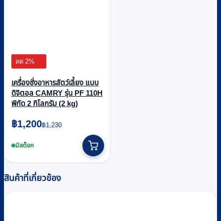
ลด 2%
เครื่องชั่งอาหารสัตว์เลี้ยง แบบ
ดิจิตอล CAMRY รุ่น PF 110H
พิกัด 2 กิโลกรัม (2 kg)
Original
Current
฿
1,200
฿
1,230
price
price
was:
is:
มีสต็อก
฿1,230.
฿1,200.
สินค้าที่เกี่ยวข้อง