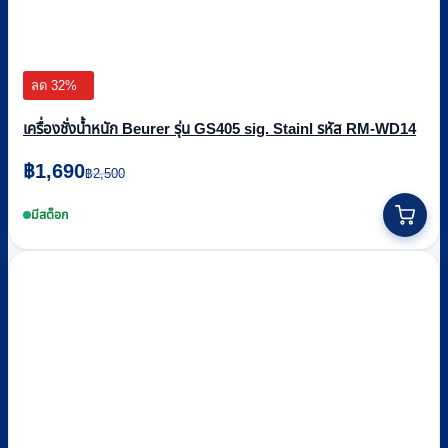
ลด 32%
เครื่องชั่งน้ำหนัก Beurer รุ่น GS405 sig. Stainl รหัส RM-WD14
Original
Current
฿
1,690
฿
2,500
price
price
was:
is:
มีสต็อก
฿2,500.
฿1,690.