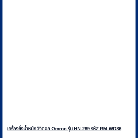
เครื่องชั่งน้ำหนักดิจิตอล Omron รุ่น HN-289 รหัส RM-WD36