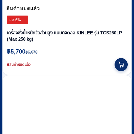
สินค้าหมดแล้ว
ลด 6%
เครื่องชั่งน้ำหนักวัดส่วนสูง แบบดิจิตอล KINLEE รุ่น TCS250LP
(Max 250 kg)
Original
Current
฿
5,700
฿
6,070
price
price
was:
is:
สินค้าหมดแล้ว
฿6,070.
฿5,700.