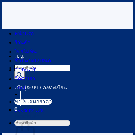
ข้าม
ไป
ยัง
เนื้อหา
หน้าแรก
ร้านค้า
โปรโมชัน
เมนู
ช้อปตามแบรนด์
Products
สาระน่ารู้
search
ติดต่อเรา
FAQ
เข้าสู่ระบบ / ลงทะเบียน
ขอใบเสนอราคา
0
แจ้งชำระเงิน
ตะกร้าสินค้า
ค้นหา: