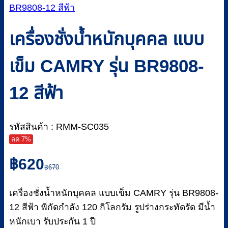
เครื่องชั่งน้ำหนักบุคคล แบบ
เข็ม CAMRY รุ่น BR9808-
12 สีฟ้า
รหัสสินค้า : RMM-SC035
ลด 7%
Original
Current
฿
620
price
price
฿
670
was:
is:
฿670.
฿620.
เครื่องชั่งน้ำหนักบุคคล แบบเข็ม CAMRY รุ่น BR9808-
12 สีฟ้า พิกัดกำลัง 120 กิโลกรัม รูปร่างกระทัดรัด มีน้ำ
หนักเบา รับประกัน 1 ปี