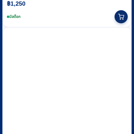
฿
1,250
This
product
มีสต็อก
has
multiple
variants.
The
options
may
be
chosen
on
the
product
page