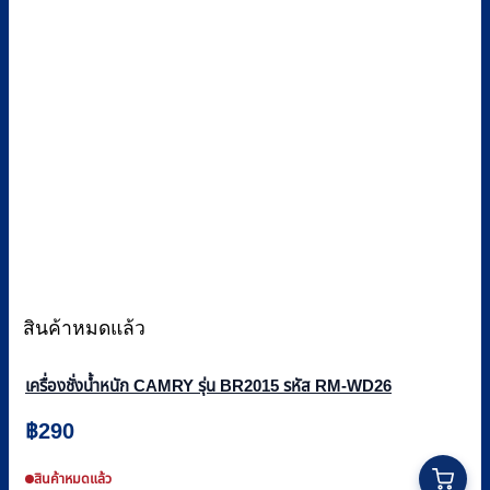
สินค้าหมดแล้ว
เครื่องชั่งน้ำหนัก CAMRY รุ่น BR2015 รหัส RM-WD26
฿
290
This
product
สินค้าหมดแล้ว