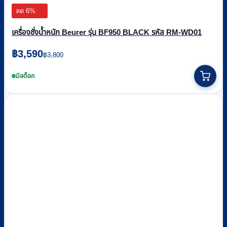
ลด 6%
เครื่องชั่งน้ำหนัก Beurer รุ่น BF950 BLACK รหัส RM-WD01
Original
Current
฿
3,590
฿
3,800
price
price
was:
is:
มีสต็อก
฿3,800.
฿3,590.