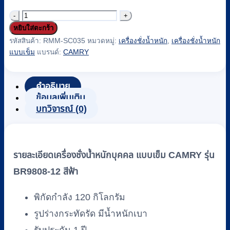
จำนวน
หยิบใส่ตะกร้า
เครื่อง
รหัสสินค้า:
RMM-SC035
หมวดหมู่:
เครื่องชั่งน้ำหนัก
,
เครื่องชั่งน้ำหนัก
ชั่ง
แบบเข็ม
แบรนด์:
CAMRY
น้ำ
หนัก
คำอธิบาย
บุคคล
ข้อมูลเพิ่มเติม
แบบ
บทวิจารณ์ (0)
เข็ม
CAMRY
รุ่น
BR9808-
รายละเอียดเครื่องชั่งน้ำหนักบุคคล แบบเข็ม CAMRY รุ่น
12
BR9808-12 สีฟ้า
สี
ฟ้า
พิกัดกำลัง 120 กิโลกรัม
ชิ้น
รูปร่างกระทัดรัด มีน้ำหนักเบา
รับประกัน 1 ปี