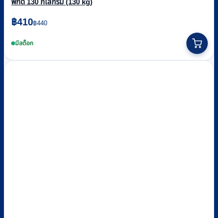
พิกัด 130 กิโลกรัม (130 kg)
Original
Current
฿
410
฿
440
price
price
was:
is:
มีสต็อก
฿440.
฿410.