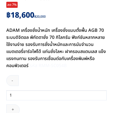
ลด 7%
Original
Current
฿
18,600
฿
20,000
price
price
was:
is:
ADAM เครื่องชั่งน้ำหนัก เครื่องชั่งแบบตั้งพื้น AGB 70
฿20,000.
฿18,600.
ระบบดิจิตอล พิกัดตาชั่ง 70 กิโลกรัม ฟังก์ชันหลากหลาย
ใช้งานง่าย รองรับการชั่งน้ำหนักและการนับจำนวน
แบตเตอรี่ชาร์จไฟได้ แท่นชั่งโลหะ ฝาครอบสแตนเลส แข็ง
แรงทนทาน รองรับการเชื่อมต่อกับเครื่องพิมพ์หรือ
คอมพิวเตอร์
รหัส RMM-SC054B
จำนวน
เครื่อง
ชั่ง
น้ำ