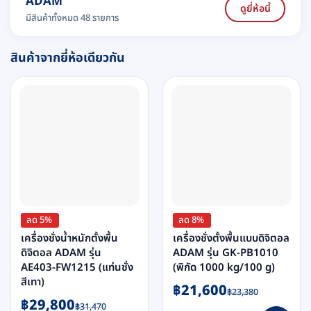
ADAM
ดูยี่ห้อนี้
มีสินค้าทั้งหมด 48 รายการ
สินค้าจากยี่ห้อเดียวกัน
ลด 5%
ลด 8%
เครื่องชั่งน้ำหนักตั้งพื้น
เครื่องชั่งตั้งพื้นแบบดิจิตอล
ดิจิตอล ADAM รุ่น
ADAM รุ่น GK-PB1010
AE403-FW1215 (แท่นชั่ง
(พิกัด 1000 kg/100 g)
สีเทา)
Original
Current
฿
21,600
฿
23,380
Original
Current
฿
29,800
price
price
฿
31,470