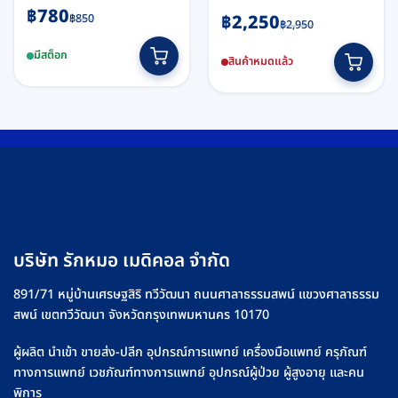
Original
Current
฿
780
Original
Current
฿
2,250
฿
850
฿
2,950
price
price
price
price
was:
is:
มีสต็อก
was:
is:
สินค้าหมดแล้ว
฿850.
฿780.
฿2,950.
฿2,250.
บริษัท รักหมอ เมดิคอล จำกัด
891/71 หมู่บ้านเศรษฐสิริ ทวีวัฒนา ถนนศาลาธรรมสพน์ แขวงศาลาธรรม
สพน์ เขตทวีวัฒนา จังหวัดกรุงเทพมหานคร 10170
ผู้ผลิต นำเข้า ขายส่ง-ปลีก อุปกรณ์การแพทย์ เครื่องมือแพทย์ ครุภัณฑ์
ทางการแพทย์ เวชภัณฑ์ทางการแพทย์ อุปกรณ์ผู้ป่วย ผู้สูงอายุ และคน
พิการ