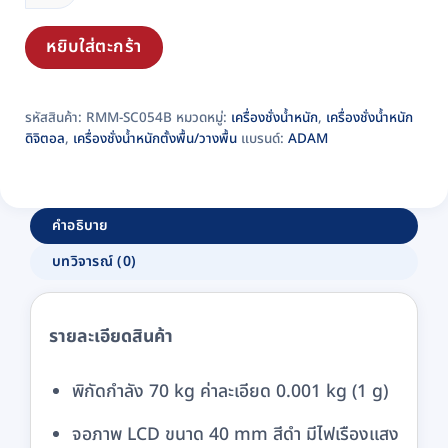
หนัก
ตั้ง
หยิบใส่ตะกร้า
พื้น
แบบ
รหัสสินค้า:
RMM-SC054B
หมวดหมู่:
เครื่องชั่งน้ำหนัก
,
เครื่องชั่งน้ำหนัก
ดิจิตอล
ดิจิตอล
,
เครื่องชั่งน้ำหนักตั้งพื้น/วางพื้น
แบรนด์:
ADAM
ADAM
รุ่น
AGB
70
คำอธิบาย
(พิกัด
บทวิจารณ์ (0)
70
kg)
ชิ้น
รายละเอียดสินค้า
พิกัดกำลัง 70 kg ค่าละเอียด 0.001 kg (1 g)
จอภาพ LCD ขนาด 40 mm สีดำ มีไฟเรืองแสง