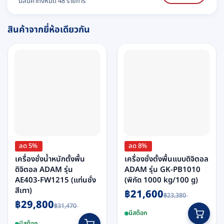
มีสินค้าทั้งหมด 48 รายการ
สินค้าจากยี่ห้อเดียวกัน
ลด 5%
ลด 8%
เครื่องชั่งน้ำหนักตั้งพื้น
เครื่องชั่งตั้งพื้นแบบดิจิตอล
ดิจิตอล ADAM รุ่น
ADAM รุ่น GK-PB1010
AE403-FW1215 (แท่นชั่ง
(พิกัด 1000 kg/100 g)
สีเทา)
Original
Current
฿
21,600
฿
23,380
price
price
Original
Current
฿
29,800
was:
is:
฿
31,470
price
price
฿23,380.
฿21,600.
มีสต็อก
was:
is:
฿31,470.
฿29,800.
มีสต็อก