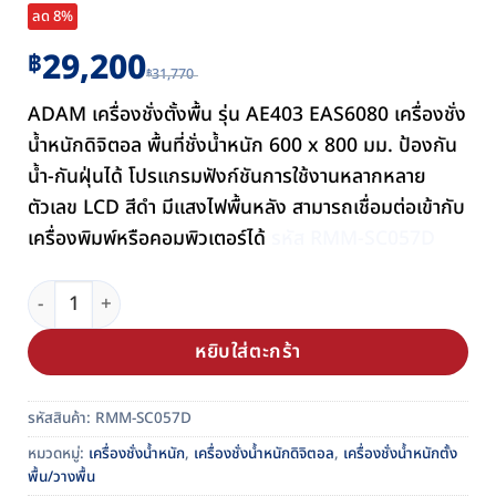
ลด 8%
Original
Current
29,200
฿
31,770
฿
price
price
ADAM เครื่องชั่งตั้งพื้น รุ่น AE403 EAS6080 เครื่องชั่ง
was:
is:
฿31,770.
฿29,200.
น้ำหนักดิจิตอล พื้นที่ชั่งน้ำหนัก 600 x 800 มม. ป้องกัน
น้ำ-กันฝุ่นได้ โปรแกรมฟังก์ชันการใช้งานหลากหลาย
ตัวเลข LCD สีดำ มีแสงไฟพื้นหลัง สามารถเชื่อมต่อเข้ากับ
เครื่องพิมพ์หรือคอมพิวเตอร์ได้
รหัส RMM-SC057D
จำนวน เครื่องชั่งน้ำหนักตั้งพื้น ระบบดิจิตอล ADAM รุ่น AE403-E
หยิบใส่ตะกร้า
รหัสสินค้า:
RMM-SC057D
หมวดหมู่:
เครื่องชั่งน้ำหนัก
,
เครื่องชั่งน้ำหนักดิจิตอล
,
เครื่องชั่งน้ำหนักตั้ง
พื้น/วางพื้น