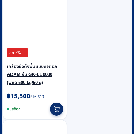
ลด 7%
เครื่องชั่งตั้งพื้นแบบดิจิตอล
ADAM รุ่น GK-LB6080
(พิกัด 500 kg/50 g)
Original
Current
฿
15,500
฿
16,610
price
price
was:
is:
มีสต็อก
฿16,610.
฿15,500.