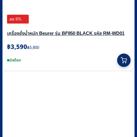
ลด 6%
เครื่องชั่งน้ำหนัก Beurer รุ่น BF950 BLACK รหัส RM-WD01
Original
Current
฿
3,590
฿
3,800
price
price
was:
is:
มีสต็อก
฿3,800.
฿3,590.