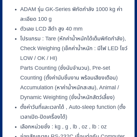
ADAM
รุ่น
ADAM รุ่น GK-Series พิกัดกำลัง 1000 kg ค่า
GK-
ละเอียด 100 g
FM1010
(แท่น
ตัวเลข LCD สีดำ สูง 40 mm
ชั่ง
โปรแกรม : Tare (หักค่าน้ำหนักได้เต็มพิกัดกำลัง),
สี
Check Weighing (เช็คค่าน้ำหนัก : มีไฟ LED โชว์
เหลือง)
LOW / OK / HI)
พิกัด
Parts Counting (ชั่งนับจำนวน), Pre-set
1000
kg/100
Counting (ตั้งค่านับชิ้นงาน พร้อมเสียงเตือน)
g
Accumulation (หาค่าน้ำหนักสะสม), Animal /
ชิ้น
Dynamic Weighting (ชั่งน้ำหนักสัตว์เลี้ยง)
ตั้งค่าวันที่และเวลาได้ , Auto-sleep function (ตั้ง
เวลาเปิด-ปิดเครื่องได้)
เลือกหน่วยชั่ง : kg , g , lb , oz , lb : oz
ช่องสัญญาณ RS-232C เชื่อมต่อกับ Computer