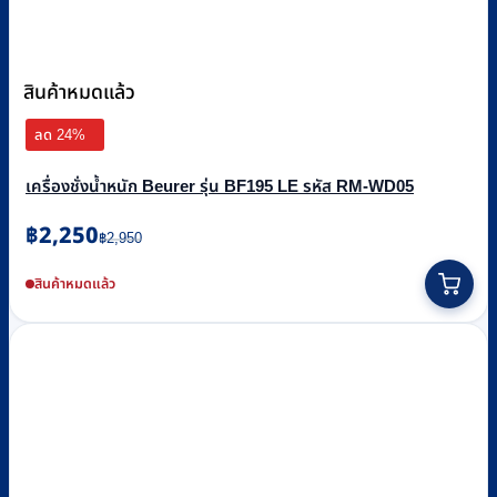
สินค้าหมดแล้ว
ลด 24%
เครื่องชั่งน้ำหนัก Beurer รุ่น BF195 LE รหัส RM-WD05
Original
Current
฿
2,250
฿
2,950
price
price
was:
is:
สินค้าหมดแล้ว
฿2,950.
฿2,250.