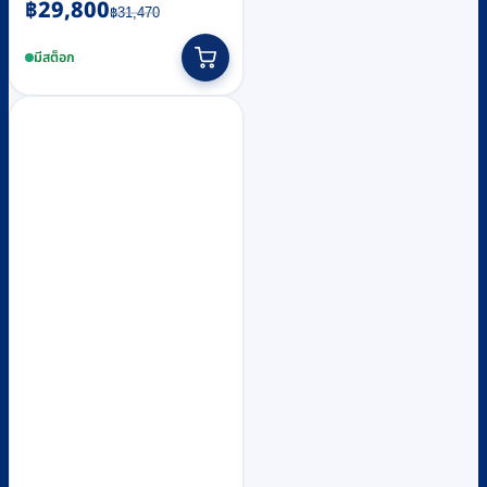
Original
Current
฿
29,800
฿
31,470
price
price
was:
is:
มีสต็อก
฿31,470.
฿29,800.