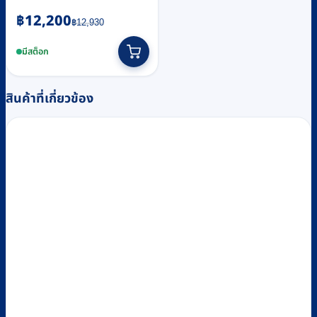
Original
Current
฿
12,200
฿
12,930
price
price
was:
is:
มีสต็อก
฿12,930.
฿12,200.
สินค้าที่เกี่ยวข้อง