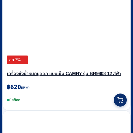
ลด 7%
เครื่องชั่งน้ำหนักบุคคล แบบเข็ม CAMRY รุ่น BR9808-12 สีฟ้า
Original
Current
฿
620
฿
670
price
price
was:
is:
มีสต็อก
฿670.
฿620.