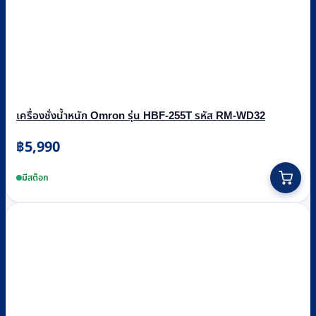
เครื่องชั่งน้ำหนัก Omron รุ่น HBF-255T รหัส RM-WD32
฿
5,990
มีสต็อก