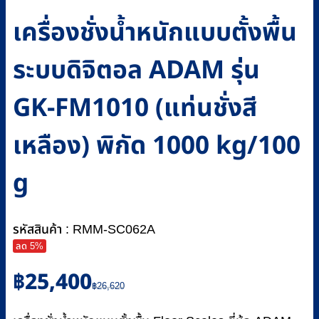
เครื่องชั่งน้ำหนักแบบตั้งพื้น
ระบบดิจิตอล ADAM รุ่น
GK-FM1010 (แท่นชั่งสี
เหลือง) พิกัด 1000 kg/100
g
รหัสสินค้า : RMM-SC062A
ลด 5%
Original
Current
฿
25,400
price
price
฿
26,620
was:
is: