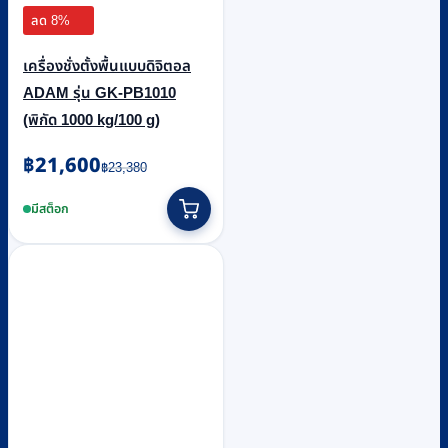
ลด 8%
เครื่องชั่งตั้งพื้นแบบดิจิตอล
ADAM รุ่น GK-PB1010
(พิกัด 1000 kg/100 g)
Original
Current
฿
21,600
฿
23,380
price
price
was:
is:
มีสต็อก
฿23,380.
฿21,600.