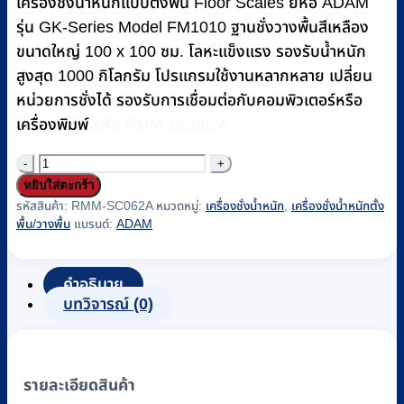
฿26,620.
฿25,400.
เครื่องชั่งน้ำหนักแบบตั้งพื้น Floor Scales ยี่ห้อ ADAM
รุ่น GK-Series Model FM1010 ฐานชั่งวางพื้นสีเหลือง
ขนาดใหญ่ 100 x 100 ซม. โลหะแข็งแรง รองรับน้ำหนัก
สูงสุด 1000 กิโลกรัม โปรแกรมใช้งานหลากหลาย เปลี่ยน
หน่วยการชั่งได้ รองรับการเชื่อมต่อกับคอมพิวเตอร์หรือ
เครื่องพิมพ์
รหัส RMM-SC062A
จำนวน
หยิบใส่ตะกร้า
เครื่อง
รหัสสินค้า:
RMM-SC062A
หมวดหมู่:
เครื่องชั่งน้ำหนัก
,
เครื่องชั่งน้ำหนักตั้ง
ชั่ง
พื้น/วางพื้น
แบรนด์:
ADAM
น้ำ
หนัก
คำอธิบาย
แบบ
บทวิจารณ์ (0)
ตั้ง
พื้น
ระบบ
รายละเอียดสินค้า
ดิจิตอล