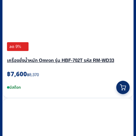
ลด 9%
เครื่องชั่งน้ำหนัก Omron รุ่น HBF-702T รหัส RM-WD33
Original
Current
฿
7,600
฿
8,370
price
price
was:
is:
มีสต็อก
฿8,370.
฿7,600.