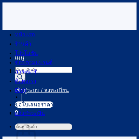
ข้าม
ไป
ยัง
เนื้อหา
หน้าแรก
ร้านค้า
โปรโมชัน
เมนู
ช้อปตามแบรนด์
Products
สาระน่ารู้
search
ติดต่อเรา
FAQ
เข้าสู่ระบบ / ลงทะเบียน
ขอใบเสนอราคา
0
แจ้งชำระเงิน
ตะกร้าสินค้า
ค้นหา: