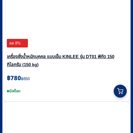
ลด 8%
เครื่องชั่งน้ำหนักบุคคล แบบเข็ม KINLEE รุ่น DT01 พิกัด 150
กิโลกรัม (150 kg)
Original
Current
฿
780
฿
850
price
price
was:
is:
มีสต็อก
฿850.
฿780.