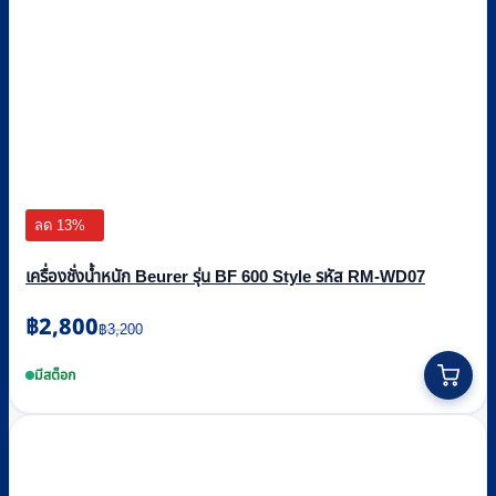
ลด 13%
เครื่องชั่งน้ำหนัก Beurer รุ่น BF 600 Style รหัส RM-WD07
Original
Current
฿
2,800
฿
3,200
price
price
was:
is:
มีสต็อก
฿3,200.
฿2,800.