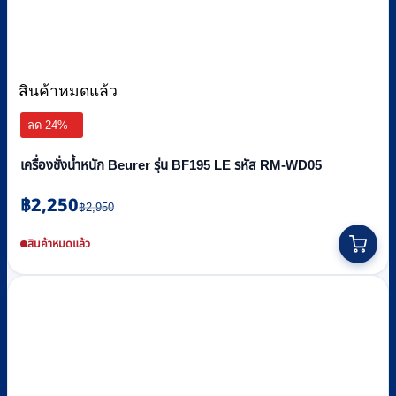
สินค้าหมดแล้ว
ลด 24%
เครื่องชั่งน้ำหนัก Beurer รุ่น BF195 LE รหัส RM-WD05
Original
Current
฿
2,250
฿
2,950
price
price
was:
is:
สินค้าหมดแล้ว
฿2,950.
฿2,250.