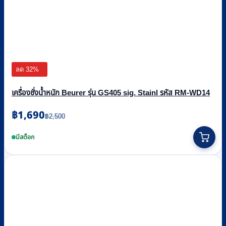
ลด 32%
เครื่องชั่งน้ำหนัก Beurer รุ่น GS405 sig. Stainl รหัส RM-WD14
Original
Current
฿
1,690
฿
2,500
price
price
was:
is:
มีสต็อก
฿2,500.
฿1,690.