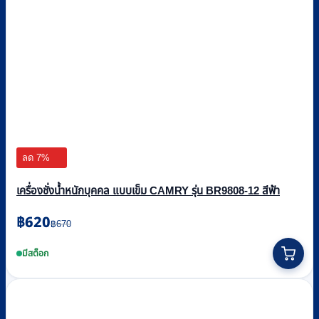
ลด 7%
เครื่องชั่งน้ำหนักบุคคล แบบเข็ม CAMRY รุ่น BR9808-12 สีฟ้า
Original
Current
฿
620
฿
670
price
price
was:
is:
มีสต็อก
฿670.
฿620.