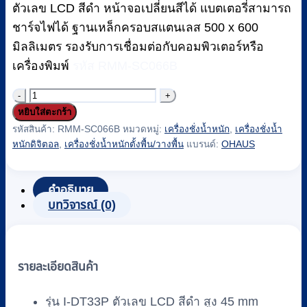
ตัวเลข LCD สีดำ หน้าจอเปลี่ยนสีได้ แบตเตอรี่สามารถ
ชาร์จไฟได้ ฐานเหล็กครอบสแตนเลส 500 x 600
มิลลิเมตร รองรับการเชื่อมต่อกับคอมพิวเตอร์หรือ
เครื่องพิมพ์
รหัส RMM-SC066B
จำนวน
หยิบใส่ตะกร้า
เครื่อง
รหัสสินค้า:
RMM-SC066B
หมวดหมู่:
เครื่องชั่งน้ำหนัก
,
เครื่องชั่งน้ำ
ชั่ง
หนักดิจิตอล
,
เครื่องชั่งน้ำหนักตั้งพื้น/วางพื้น
แบรนด์:
OHAUS
น้ำ
หนัก
คำอธิบาย
ตั้ง
บทวิจารณ์ (0)
พื้น
แบบ
ดิจิตอล
รายละเอียดสินค้า
OHAUS
รุ่น
Defender
รุ่น I-DT33P ตัวเลข LCD สีดำ สูง 45 mm