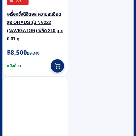
ลด 9%
เครื่องชั่งดิจิตอล ความละเอียด
สูง OHAUS รุ่น NV222
(NAVIGATOR) พิกัด 210 g x
0.01 g
Original
Current
฿
8,500
฿
9,340
price
price
was:
is:
มีสต็อก
฿9,340.
฿8,500.