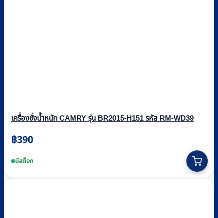
เครื่องชั่งน้ำหนัก CAMRY รุ่น BR2015-H151 รหัส RM-WD39
฿
390
มีสต็อก