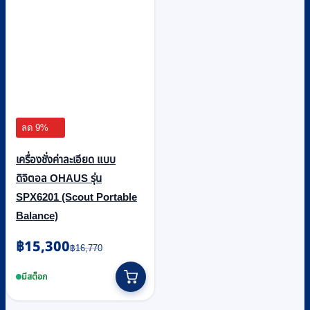
ลด 9%
เครื่องชั่งค่าละเอียด แบบ
ดิจิตอล OHAUS รุ่น
SPX6201 (Scout Portable
Balance)
Original
Current
฿
15,300
฿
16,770
price
price
was:
is:
มีสต็อก
฿16,770.
฿15,300.