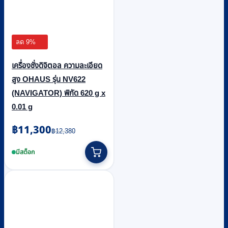
ลด 9%
เครื่องชั่งดิจิตอล ความละเอียด
สูง OHAUS รุ่น NV622
(NAVIGATOR) พิกัด 620 g x
0.01 g
Original
Current
฿
11,300
฿
12,380
price
price
was:
is:
มีสต็อก
฿12,380.
฿11,300.