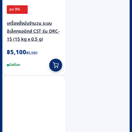
ลด 9%
เครื่องชั่งนับจำนวน ระบบ
อิเล็กทรอนิกส์ CST รุ่น DRC-
15 (15 kg x 0.5 g)
Original
Current
฿
5,100
฿
5,580
price
price
มีสต็อก
was:
is:
฿5,580.
฿5,100.