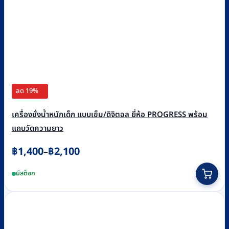
ลด 19%
เครื่องชั่งน้ำหนักเด็ก แบบเข็ม/ดิจิตอล ยี่ห้อ PROGRESS พร้อม
แถบวัดความยาว
Price
฿
1,400
฿
2,100
–
range:
This
มีสต็อก
฿1,400
product
through
has
฿2,100
multiple
variants.