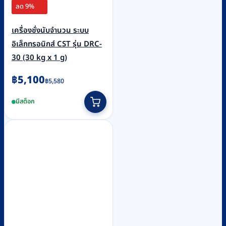
ลด 9%
เครื่องชั่งนับจำนวน ระบบ
อิเล็กทรอนิกส์ CST รุ่น DRC-
30 (30 kg x 1 g)
Original
Current
฿
5,100
฿
5,580
price
price
มีสต็อก
was:
is:
฿5,580.
฿5,100.