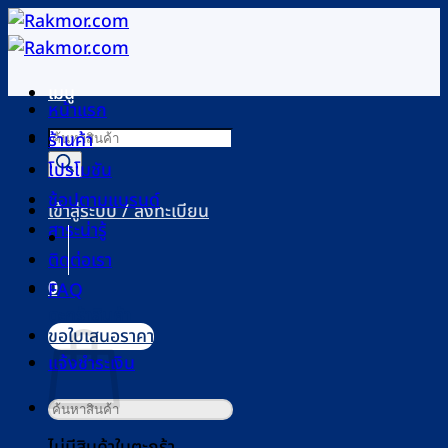
ข้าม
ไป
ยัง
เมนู
เนื้อหา
หน้าแรก
Products
ร้านค้า
search
โปรโมชัน
ช้อปตามแบรนด์
เข้าสู่ระบบ / ลงทะเบียน
สาระน่ารู้
ติดต่อเรา
0
FAQ
ตะกร้าสินค้า
ขอใบเสนอราคา
แจ้งชำระเงิน
ค้นหา:
ไม่มีสินค้าในตะกร้า