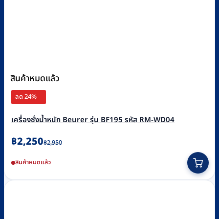
สินค้าหมดแล้ว
ลด 24%
เครื่องชั่งน้ำหนัก Beurer รุ่น BF195 รหัส RM-WD04
Original
Current
฿
2,250
฿
2,950
price
price
สินค้าหมดแล้ว
was:
is:
฿2,950.
฿2,250.