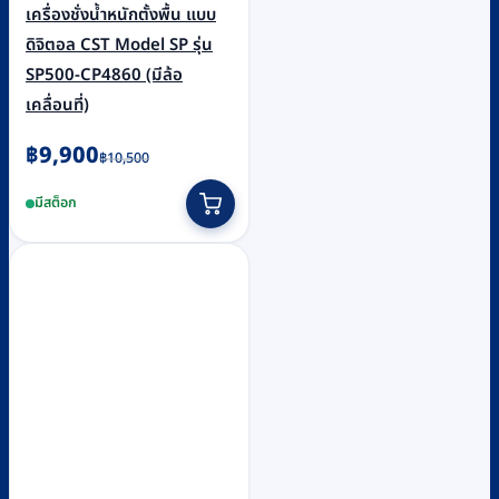
เครื่องชั่งน้ำหนักตั้งพื้น แบบ
ดิจิตอล CST Model SP รุ่น
SP500-CP4860 (มีล้อ
เคลื่อนที่)
Original
Current
฿
9,900
฿
10,500
price
price
มีสต็อก
was:
is:
฿10,500.
฿9,900.