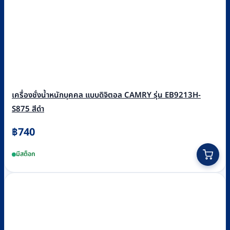
เครื่องชั่งน้ำหนักบุคคล แบบดิจิตอล CAMRY รุ่น EB9213H-
S875 สีดำ
฿
740
มีสต็อก