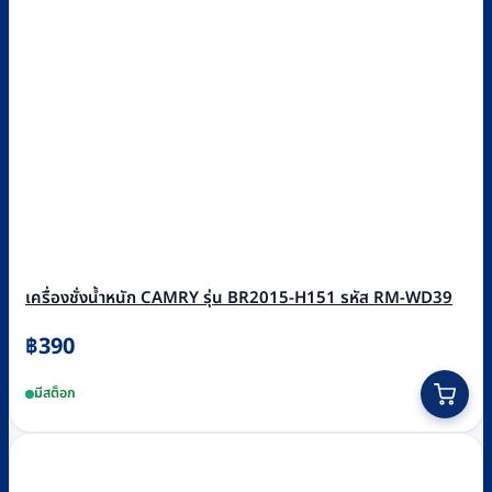
เครื่องชั่งน้ำหนัก CAMRY รุ่น BR2015-H151 รหัส RM-WD39
฿
390
มีสต็อก