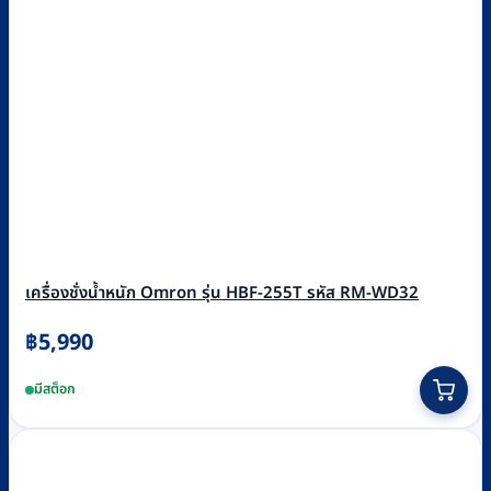
เครื่องชั่งน้ำหนัก Omron รุ่น HBF-255T รหัส RM-WD32
฿
5,990
มีสต็อก