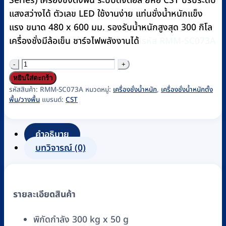
Series) เครื่องชั่งตั้งพื้น ระบบดิจิตอล ยี่ห้อ CST ปรับระดับ
แสงสว่างได้ ตัวเลข LED ใช้งานง่าย แท่นชั่งน้ำหนักแข็ง
แรง ขนาด 480 x 600 มม. รองรับน้ำหนักสูงสุด 300 กิโล
เครื่องชั่งมีล้อเข็น ชาร์จไฟพลังงานได้
รหัส RMM-SC073A
จำนวน
เครื่อง
หยิบใส่ตะกร้า
ชั่ง
รหัสสินค้า:
RMM-SC073A
หมวดหมู่:
เครื่องชั่งน้ำหนัก
,
เครื่องชั่งน้ำหนักตั้ง
พื้น/วางพื้น
แบรนด์:
CST
น้ำ
หนัก
ตั้ง
คำอธิบาย
พื้น
บทวิจารณ์ (0)
แบบ
ดิจิตอล
CST
รายละเอียดสินค้า
Model
SP
พิกัดกำลัง 300 kg x 50 g