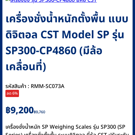
เครื่องชั่งน้ำหนักตั้งพื้น แบบ
ดิจิตอล CST Model SP รุ่น
SP300-CP4860 (มีล้อ
เคลื่อนที่)
รหัสสินค้า : RMM-SC073A
ลด 6%
Original
Current
฿
9,200
฿
9,760
price
price
was:
is:
เครื่องชั่งน้ำหนัก SP Weighing Scales รุ่น SP300 (SP
฿9,760.
฿9,200.