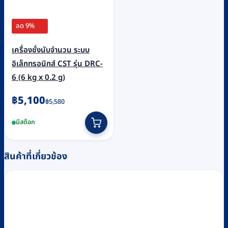
ลด 9%
เครื่องชั่งนับจำนวน ระบบ
อิเล็กทรอนิกส์ CST รุ่น DRC-
6 (6 kg x 0.2 g)
Original
Current
฿
5,100
฿
5,580
price
price
มีสต็อก
was:
is:
฿5,580.
฿5,100.
สินค้าที่เกี่ยวข้อง