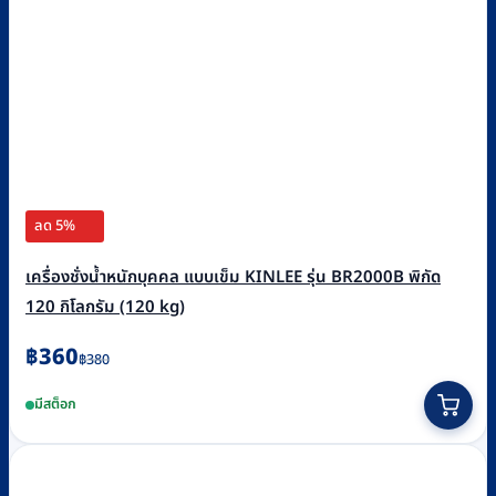
ลด 5%
เครื่องชั่งน้ำหนักบุคคล แบบเข็ม KINLEE รุ่น BR2000B พิกัด
120 กิโลกรัม (120 kg)
Original
Current
฿
360
฿
380
price
price
มีสต็อก
was:
is:
฿380.
฿360.