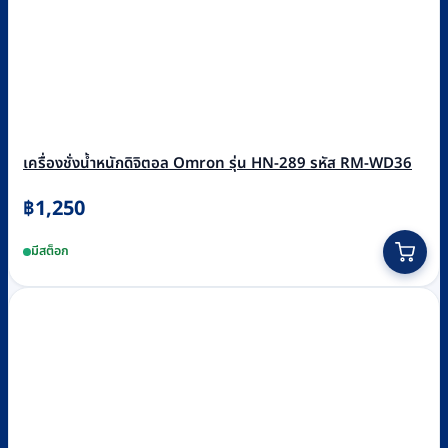
เครื่องชั่งน้ำหนักดิจิตอล Omron รุ่น HN-289 รหัส RM-WD36
฿
1,250
This
มีสต็อก
product
has
multiple
variants.
The
options
may