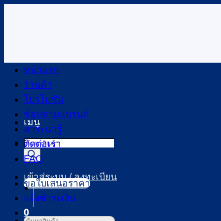
ข้าม
ไป
ยัง
เนื้อหา
หน้าแรก
ร้านค้า
โปรโมชัน
ช้อปตามแบรนด์
เมนู
สาระน่ารู้
Products
ติดต่อเรา
search
FAQ
เข้าสู่ระบบ / ลงทะเบียน
ขอใบเสนอราคา
แจ้งชำระเงิน
0