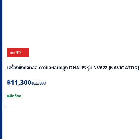
ลด 9%
เครื่องชั่งดิจิตอล ความละเอียดสูง OHAUS รุ่น NV622 (NAVIGATOR) 
Original
Current
฿
11,300
฿
12,380
price
price
was:
is:
มีสต็อก
฿12,380.
฿11,300.