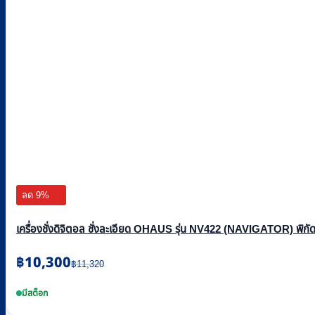
ลด 9%
เครื่องชั่งดิจิตอล ชั่งละเอียด OHAUS รุ่น NV422 (NAVIGATOR) พิกั
Original
Current
฿
10,300
฿
11,320
price
price
was:
is:
มีสต็อก
฿11,320.
฿10,300.