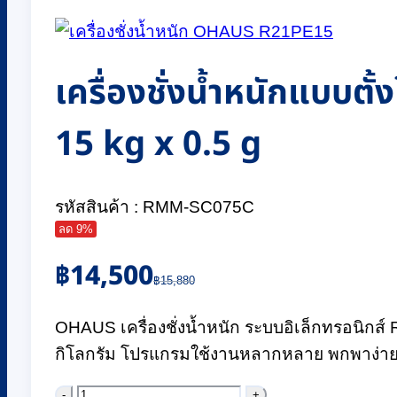
เครื่องชั่งน้ำหนักแบบต
15 kg x 0.5 g
รหัสสินค้า : RMM-SC075C
ลด 9%
Original
Current
฿
14,500
price
price
฿
15,880
was:
is:
฿15,880.
฿14,500.
OHAUS เครื่องชั่งน้ำหนัก ระบบอิเล็กทรอนิกส์ 
กิโลกรัม โปรแกรมใช้งานหลากหลาย พกพาง่าย 
จำนวน