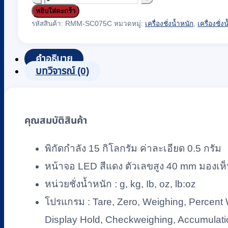
หยิบใส่ตะกร้า
เครื่อง
รหัสสินค้า:
RMM-SC075C
หมวดหมู่:
เครื่องชั่งน้ำหนัก
,
เครื่องชั่
ชั่ง
น้ำ
คำอธิบาย
หนัก
บทวิจารณ์ (0)
แบบ
ตั้ง
โต๊ะ
คุณสมบัติสินค้า
รุ่น
R21PE15
(RANGER
พิกัดกำลัง 15 กิโลกรัม ค่าละเอียด 0.5 กรัม
2000)
หน้าจอ LED สีแดง ตัวเลขสูง 40 mm มองเห
ยี่ห้อ
OHAUS
หน่วยชั่งน้ำหนัก : g, kg, Ib, oz, lb:oz
15
โปรแกรม : Tare, Zero, Weighing, Percent 
kg
x
Display Hold, Checkweighing, Accumulati